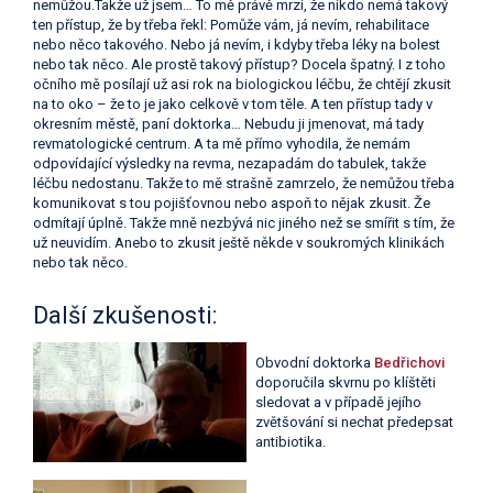
nemůžou.Takže už jsem… To mě právě mrzí, že nikdo nemá takový
ten přístup, že by třeba řekl: Pomůže vám, já nevím, rehabilitace
nebo něco takového. Nebo já nevím, i kdyby třeba léky na bolest
nebo tak něco. Ale prostě takový přístup? Docela špatný. I z toho
očního mě posílají už asi rok na biologickou léčbu, že chtějí zkusit
na to oko – že to je jako celkově v tom těle. A ten přístup tady v
okresním městě, paní doktorka… Nebudu ji jmenovat, má tady
revmatologické centrum. A ta mě přímo vyhodila, že nemám
odpovídající výsledky na revma, nezapadám do tabulek, takže
léčbu nedostanu. Takže to mě strašně zamrzelo, že nemůžou třeba
komunikovat s tou pojišťovnou nebo aspoň to nějak zkusit. Že
odmítají úplně. Takže mně nezbývá nic jiného než se smířit s tím, že
už neuvidím. Anebo to zkusit ještě někde v soukromých klinikách
nebo tak něco.
Další zkušenosti:
Obvodní doktorka
Bedřichovi
doporučila skvrnu po klíštěti
sledovat a v případě jejího
zvětšování si nechat předepsat
antibiotika.