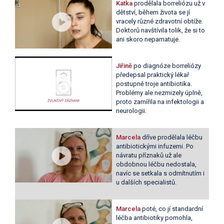
Katka
prodělala borreliózu už v
dětství, během života se jí
vracely různé zdravotní obtíže.
Doktorů navštívila tolik, že si to
ani skoro nepamatuje.
Jiřině
po diagnóze borreliózy
předepsal praktický lékař
postupně troje antibiotika.
Problémy ale nezmizely úplně,
proto zamířila na infektologii a
neurologii.
Marcela
dříve prodělala léčbu
antibiotickými infuzemi. Po
návratu příznaků už ale
obdobnou léčbu nedostala,
navíc se setkala s odmítnutím i
u dalších specialistů.
Marcela
poté, co jí standardní
léčba antibiotiky pomohla,