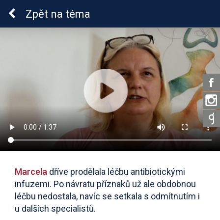
Lymeská borrelióza
Zpět
na téma
Marcela
dříve prodělala léčbu antibiotickými
infuzemi. Po návratu příznaků už ale obdobnou
léčbu nedostala, navíc se setkala s odmítnutím i
u dalších specialistů.