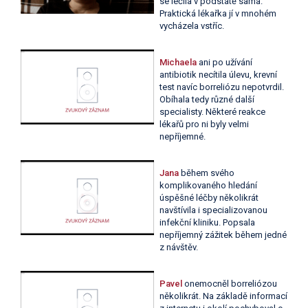
se léčila v podstatě sama.
Praktická lékařka jí v mnohém
vycházela vstříc.
Michaela
ani po užívání
antibiotik necítila úlevu, krevní
test navíc borreliózu nepotvrdil.
Obíhala tedy různé další
specialisty. Některé reakce
lékařů pro ni byly velmi
nepříjemné.
Jana
během svého
komplikovaného hledání
úspěšné léčby několikrát
navštívila i specializovanou
infekční kliniku. Popsala
nepříjemný zážitek během jedné
z návštěv.
Pavel
onemocněl borreliózou
několikrát. Na základě informací