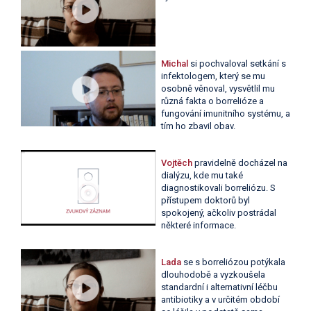
Michal
si pochvaloval setkání s
infektologem, který se mu
osobně věnoval, vysvětlil mu
různá fakta o borrelióze a
fungování imunitního systému, a
tím ho zbavil obav.
Vojtěch
pravidelně docházel na
dialýzu, kde mu také
diagnostikovali borreliózu. S
přístupem doktorů byl
spokojený, ačkoliv postrádal
některé informace.
Lada
se s borreliózou potýkala
dlouhodobě a vyzkoušela
standardní i alternativní léčbu
antibiotiky a v určitém období