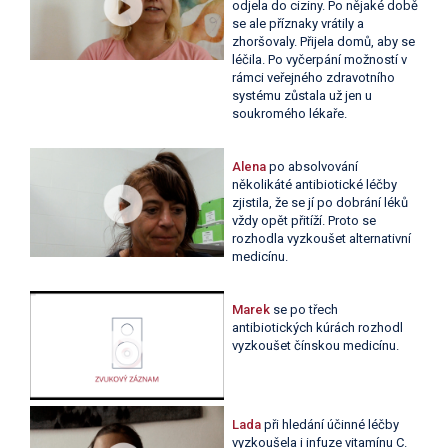
odjela do ciziny. Po nějaké době
se ale příznaky vrátily a
zhoršovaly. Přijela domů, aby se
léčila. Po vyčerpání možností v
rámci veřejného zdravotního
systému zůstala už jen u
soukromého lékaře.
Alena
po absolvování
několikáté antibiotické léčby
zjistila, že se jí po dobrání léků
vždy opět přitíží. Proto se
rozhodla vyzkoušet alternativní
medicínu.
Marek
se po třech
antibiotických kúrách rozhodl
vyzkoušet čínskou medicínu.
Lada
při hledání účinné léčby
vyzkoušela i infuze vitamínu C.