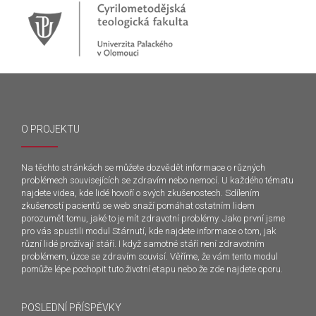
O PROJEKTU
Na těchto stránkách se můžete dozvědět informace o různých
problémech souvisejících se zdravím nebo nemocí. U každého tématu
najdete videa, kde lidé hovoří o svých zkušenostech. Sdílením
zkušeností pacientů se web snaží pomáhat ostatním lidem
porozumět tomu, jaké to je mít zdravotní problémy. Jako první jsme
pro vás spustili modul Stárnutí, kde najdete informace o tom, jak
různí lidé prožívají stáří. I když samotné stáří není zdravotním
problémem, úzce se zdravím souvisí. Věříme, že vám tento modul
pomůže lépe pochopit tuto životní etapu nebo že zde najdete oporu.
POSLEDNÍ PŘÍSPĚVKY