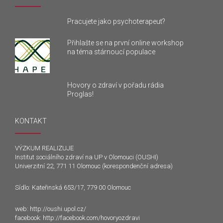
Pracujete jako psychoterapeut?
Přihlašte se na první online workshop
na téma stárnoucí populace
Hovory o zdraví v pořadu rádia
Proglas!
KONTAKT
VÝZKUM REALIZUJE
Institut sociálního zdraví na UP v Olomouci (OUSHI)
Univerzitní 22, 771 11 Olomouc (korespondenční adresa)
Sídlo: Kateřinská 653/17, 779 00 Olomouc
web:
http://oushi.upol.cz/
facebook:
http://facebook.com/hovoryozdravi