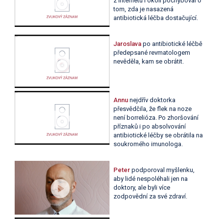
z internetu i okolí pochyboval o
tom, zda je nasazená
antibiotická léčba dostačující.
Jaroslava
po antibiotické léčbě
předepsané revmatologem
nevěděla, kam se obrátit.
Annu
nejdřív doktorka
přesvědčila, že flek na noze
není borrelióza. Po zhoršování
příznaků i po absolvování
antibiotické léčby se obrátila na
soukromého imunologa.
Peter
podporoval myšlenku,
aby lidé nespoléhali jen na
doktory, ale byli více
zodpovědní za své zdraví.