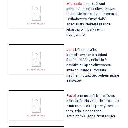
Michaela
ani po užívání
antibiotik necítila úlevu, krevní
test navíc borreliózu nepotvrdil.
Obíhala tedy různé další
specialisty. Některé reakce
lékařů pro ni byly velmi
nepříjemné.
Jana
během svého
komplikovaného hledání
úspěšné léčby několikrát
navštívila i specializovanou
infekční kliniku. Popsala
nepříjemný zážitek během jedné
z návštěv.
Pavel
onemocněl borreliózou
několikrát. Na základě informací
z internetu i okolí pochyboval o
tom, zda je nasazená
antibiotická léčba dostačující.