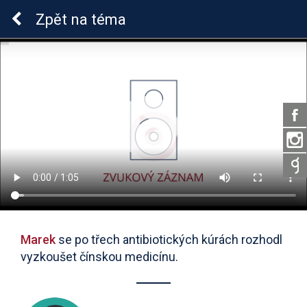
Lymeská borrelióza
Zpět
na téma
Marek
se po třech antibiotických kúrách rozhodl
vyzkoušet čínskou medicínu.