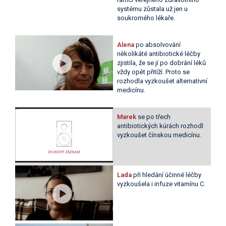
systému zůstala už jen u
soukromého lékaře.
Alena
po absolvování
několikáté antibiotické léčby
zjistila, že se jí po dobrání léků
vždy opět přitíží. Proto se
rozhodla vyzkoušet alternativní
medicínu.
Marek
se po třech
antibiotických kúrách rozhodl
vyzkoušet čínskou medicínu.
Lada
při hledání účinné léčby
vyzkoušela i infuze vitamínu C.