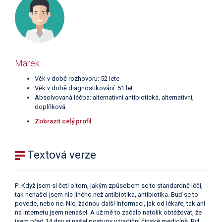
Marek
Věk v době rozhovoru: 52 lete
Věk v době diagnostikování: 51 let
Absolvovaná léčba: alternativní antibiotická, alternativní,
doplňková
Zobrazit celý profil
Textová verze
P: Když jsem si četl o tom, jakým způsobem se to standardně léčí,
tak nenašel jsem nic jiného než antibiotika, antibiotika. Buď se to
povede, nebo ne. Nic, žádnou další informaci, jak od lékaře, tak ani
na internetu jsem nenašel. A už mě to začalo natolik obtěžovat, že
jsem před 14 dny si našel postupy v tradiční čínské medicíně. Byl