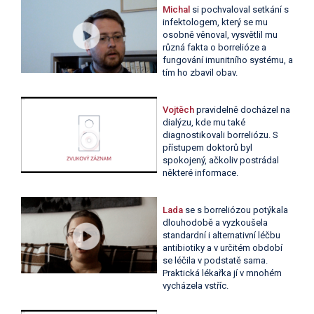
Michal
si pochvaloval setkání s
infektologem, který se mu
osobně věnoval, vysvětlil mu
různá fakta o borrelióze a
fungování imunitního systému, a
tím ho zbavil obav.
Vojtěch
pravidelně docházel na
dialýzu, kde mu také
diagnostikovali borreliózu. S
přístupem doktorů byl
spokojený, ačkoliv postrádal
některé informace.
Lada
se s borreliózou potýkala
dlouhodobě a vyzkoušela
standardní i alternativní léčbu
antibiotiky a v určitém období
se léčila v podstatě sama.
Praktická lékařka jí v mnohém
vycházela vstříc.