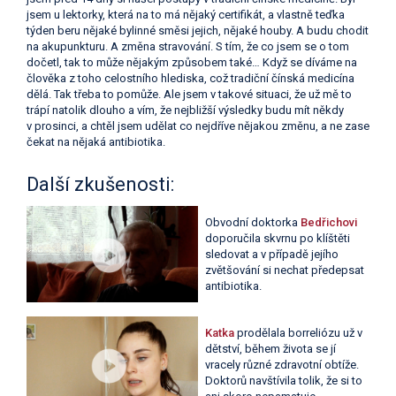
jsem u lektorky, která na to má nějaký certifikát, a vlastně teďka
týden beru nějaké bylinné směsi jejich, nějaké houby. A budu chodit
na akupunkturu. A změna stravování. S tím, že co jsem se o tom
dočetl, tak to může nějakým způsobem také… Když se díváme na
člověka z toho celostního hlediska, což tradiční čínská medicína
dělá. Tak třeba to pomůže. Ale jsem v takové situaci, že už mě to
trápí natolik dlouho a vím, že nejbližší výsledky budu mít někdy
v prosinci, a chtěl jsem udělat co nejdříve nějakou změnu, a ne zase
čekat na nějaká antibiotika.
Další zkušenosti:
Obvodní doktorka
Bedřichovi
doporučila skvrnu po klíštěti
sledovat a v případě jejího
zvětšování si nechat předepsat
antibiotika.
Katka
prodělala borreliózu už v
dětství, během života se jí
vracely různé zdravotní obtíže.
Doktorů navštívila tolik, že si to