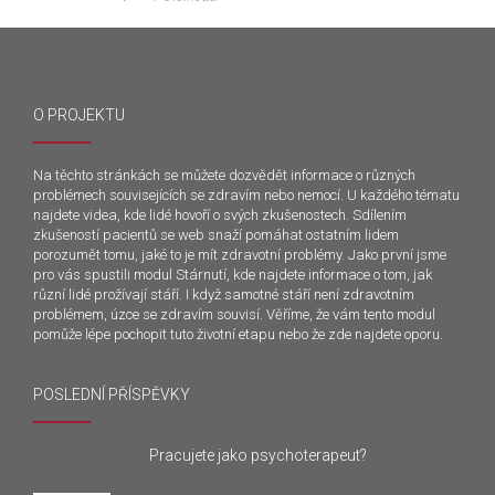
O PROJEKTU
Na těchto stránkách se můžete dozvědět informace o různých
problémech souvisejících se zdravím nebo nemocí. U každého tématu
najdete videa, kde lidé hovoří o svých zkušenostech. Sdílením
zkušeností pacientů se web snaží pomáhat ostatním lidem
porozumět tomu, jaké to je mít zdravotní problémy. Jako první jsme
pro vás spustili modul Stárnutí, kde najdete informace o tom, jak
různí lidé prožívají stáří. I když samotné stáří není zdravotním
problémem, úzce se zdravím souvisí. Věříme, že vám tento modul
pomůže lépe pochopit tuto životní etapu nebo že zde najdete oporu.
POSLEDNÍ PŘÍSPĚVKY
Pracujete jako psychoterapeut?