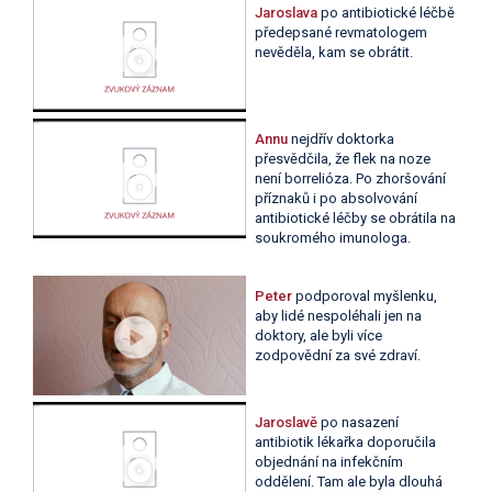
Jaroslava
po antibiotické léčbě
předepsané revmatologem
nevěděla, kam se obrátit.
Annu
nejdřív doktorka
přesvědčila, že flek na noze
není borrelióza. Po zhoršování
příznaků i po absolvování
antibiotické léčby se obrátila na
soukromého imunologa.
Peter
podporoval myšlenku,
aby lidé nespoléhali jen na
doktory, ale byli více
zodpovědní za své zdraví.
Jaroslavě
po nasazení
antibiotik lékařka doporučila
objednání na infekčním
oddělení. Tam ale byla dlouhá