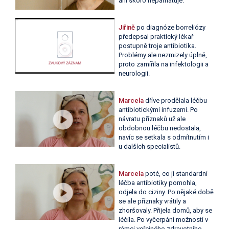
ani skoro nepamatuje.
Jiřině
po diagnóze borreliózy
předepsal praktický lékař
postupně troje antibiotika.
Problémy ale nezmizely úplně,
proto zamířila na infektologii a
neurologii.
Marcela
dříve prodělala léčbu
antibiotickými infuzemi. Po
návratu příznaků už ale
obdobnou léčbu nedostala,
navíc se setkala s odmítnutím i
u dalších specialistů.
Marcela
poté, co jí standardní
léčba antibiotiky pomohla,
odjela do ciziny. Po nějaké době
se ale příznaky vrátily a
zhoršovaly. Přijela domů, aby se
léčila. Po vyčerpání možností v
rámci veřejného zdravotního