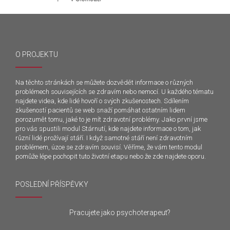
O PROJEKTU
Na těchto stránkách se můžete dozvědět informace o různých
problémech souvisejících se zdravím nebo nemocí. U každého tématu
najdete videa, kde lidé hovoří o svých zkušenostech. Sdílením
zkušeností pacientů se web snaží pomáhat ostatním lidem
porozumět tomu, jaké to je mít zdravotní problémy. Jako první jsme
pro vás spustili modul Stárnutí, kde najdete informace o tom, jak
různí lidé prožívají stáří. I když samotné stáří není zdravotním
problémem, úzce se zdravím souvisí. Věříme, že vám tento modul
pomůže lépe pochopit tuto životní etapu nebo že zde najdete oporu.
POSLEDNÍ PŘÍSPĚVKY
Pracujete jako psychoterapeut?