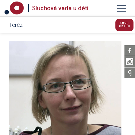
Sluchová vada u dětí
Teréz
MENU
PROFILŮ