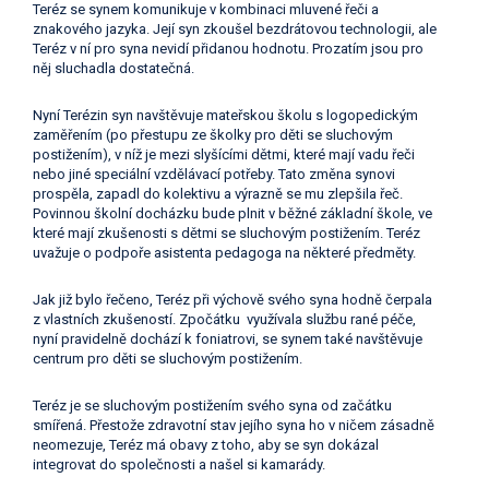
Teréz se synem komunikuje v kombinaci mluvené řeči a
znakového jazyka. Její syn zkoušel bezdrátovou technologii, ale
Teréz v ní pro syna nevidí přidanou hodnotu. Prozatím jsou pro
něj sluchadla dostatečná.
Nyní Terézin syn navštěvuje mateřskou školu s logopedickým
zaměřením (po přestupu ze školky pro děti se sluchovým
postižením), v níž je mezi slyšícími dětmi, které mají vadu řeči
nebo jiné speciální vzdělávací potřeby. Tato změna synovi
prospěla, zapadl do kolektivu a výrazně se mu zlepšila řeč.
Povinnou školní docházku bude plnit v běžné základní škole, ve
které mají zkušenosti s dětmi se sluchovým postižením. Teréz
uvažuje o podpoře asistenta pedagoga na některé předměty.
Jak již bylo řečeno, Teréz při výchově svého syna hodně čerpala
z vlastních zkušeností. Zpočátku využívala službu rané péče,
nyní pravidelně dochází k foniatrovi, se synem také navštěvuje
centrum pro děti se sluchovým postižením.
Teréz je se sluchovým postižením svého syna od začátku
smířená. Přestože zdravotní stav jejího syna ho v ničem zásadně
neomezuje, Teréz má obavy z toho, aby se syn dokázal
integrovat do společnosti a našel si kamarády.