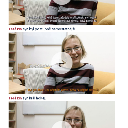
Terézin
syn byl postupně samostatnější.
Terézin
syn hrál hokej.