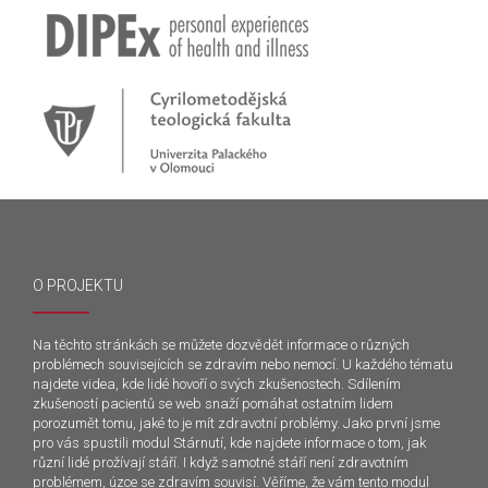
O PROJEKTU
Na těchto stránkách se můžete dozvědět informace o různých
problémech souvisejících se zdravím nebo nemocí. U každého tématu
najdete videa, kde lidé hovoří o svých zkušenostech. Sdílením
zkušeností pacientů se web snaží pomáhat ostatním lidem
porozumět tomu, jaké to je mít zdravotní problémy. Jako první jsme
pro vás spustili modul Stárnutí, kde najdete informace o tom, jak
různí lidé prožívají stáří. I když samotné stáří není zdravotním
problémem, úzce se zdravím souvisí. Věříme, že vám tento modul