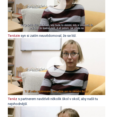
Terézin
syn si zatím neuvědomoval, že se liší.
Teréz
s partnerem navštívili několik škol v okolí, aby našli tu
nejvhodnější.