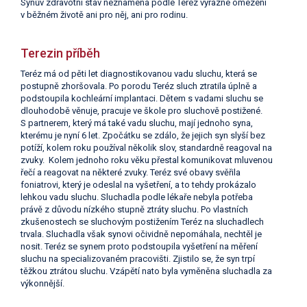
Synův zdravotní stav neznamená podle Teréz výrazné omezení
v běžném životě ani pro něj, ani pro rodinu.
Terezin příběh
Teréz má od pěti let diagnostikovanou vadu sluchu, která se
postupně zhoršovala. Po porodu Teréz sluch ztratila úplně a
podstoupila kochleární implantaci. Dětem s vadami sluchu se
dlouhodobě věnuje, pracuje ve škole pro sluchově postižené.
S partnerem, který má také vadu sluchu, mají jednoho syna,
kterému je nyní 6 let. Zpočátku se zdálo, že jejich syn slyší bez
potíží, kolem roku používal několik slov, standardně reagoval na
zvuky. Kolem jednoho roku věku přestal komunikovat mluvenou
řečí a reagovat na některé zvuky. Teréz své obavy svěřila
foniatrovi, který je odeslal na vyšetření, a to tehdy prokázalo
lehkou vadu sluchu. Sluchadla podle lékaře nebyla potřeba
právě z důvodu nízkého stupně ztráty sluchu. Po vlastních
zkušenostech se sluchovým postižením Teréz na sluchadlech
trvala. Sluchadla však synovi očividně nepomáhala, nechtěl je
nosit. Teréz se synem proto podstoupila vyšetření na měření
sluchu na specializovaném pracovišti. Zjistilo se, že syn trpí
těžkou ztrátou sluchu. Vzápětí nato byla vyměněna sluchadla za
výkonnější.