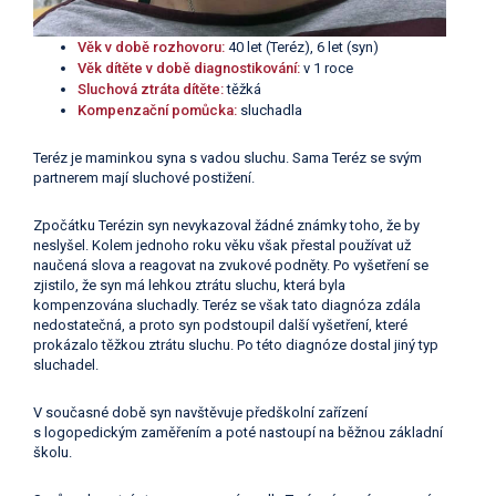
Věk v době rozhovoru:
40 let (Teréz), 6 let (syn)
Věk dítěte v době diagnostikování:
v 1 roce
Sluchová ztráta dítěte:
těžká
Kompenzační pomůcka:
sluchadla
Teréz je maminkou syna s vadou sluchu. Sama Teréz se svým
partnerem mají sluchové postižení.
Zpočátku Terézin syn nevykazoval žádné známky toho, že by
neslyšel. Kolem jednoho roku věku však přestal používat už
naučená slova a reagovat na zvukové podněty. Po vyšetření se
zjistilo, že syn má lehkou ztrátu sluchu, která byla
kompenzována sluchadly. Teréz se však tato diagnóza zdála
nedostatečná, a proto syn podstoupil další vyšetření, které
prokázalo těžkou ztrátu sluchu. Po této diagnóze dostal jiný typ
sluchadel.
V současné době syn navštěvuje předškolní zařízení
s logopedickým zaměřením a poté nastoupí na běžnou základní
školu.