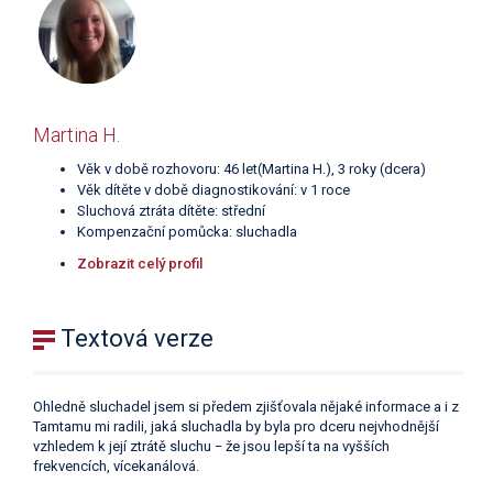
Martina H.
Věk v době rozhovoru: 46 let(Martina H.), 3 roky (dcera)
Věk dítěte v době diagnostikování: v 1 roce
Sluchová ztráta dítěte: střední
Kompenzační pomůcka: sluchadla
Zobrazit celý profil
Textová verze
Ohledně sluchadel jsem si předem zjišťovala nějaké informace a i z
Tamtamu mi radili, jaká sluchadla by byla pro dceru nejvhodnější
vzhledem k její ztrátě sluchu − že jsou lepší ta na vyšších
frekvencích, vícekanálová.