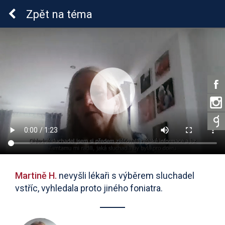
Sluchová vada u dětí
Zpět
na téma
Martině H.
nevyšli lékaři s výběrem sluchadel
vstříc, vyhledala proto jiného foniatra.