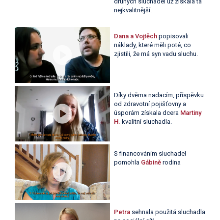
druhých sluchadel už získala ta
nejkvalitnější.
Dana a Vojtěch
popisovali
náklady, které měli poté, co
zjistili, že má syn vadu sluchu.
Díky dvěma nadacím, příspěvku
od zdravotní pojišťovny a
úsporám získala dcera
Martiny
H.
kvalitní sluchadla.
S financováním sluchadel
pomohla
Gábině
rodina
Petra
sehnala použitá sluchadla