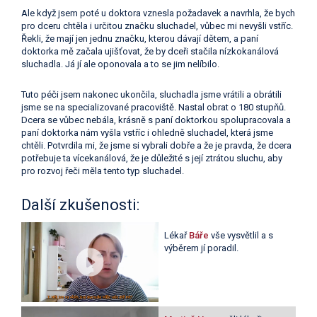
Ale když jsem poté u doktora vznesla požadavek a navrhla, že bych
pro dceru chtěla i určitou značku sluchadel, vůbec mi nevyšli vstříc.
Řekli, že mají jen jednu značku, kterou dávají dětem, a paní
doktorka mě začala ujišťovat, že by dceři stačila nízkokanálová
sluchadla. Já jí ale oponovala a to se jim nelíbilo.
Tuto péči jsem nakonec ukončila, sluchadla jsme vrátili a obrátili
jsme se na specializované pracoviště. Nastal obrat o 180 stupňů.
Dcera se vůbec nebála, krásně s paní doktorkou spolupracovala a
paní doktorka nám vyšla vstříc i ohledně sluchadel, která jsme
chtěli. Potvrdila mi, že jsme si vybrali dobře a že je pravda, že dcera
potřebuje ta vícekanálová, že je důležité s její ztrátou sluchu, aby
pro rozvoj řeči měla tento typ sluchadel.
Další zkušenosti:
Lékař
Báře
vše vysvětlil a s
výběrem jí poradil.