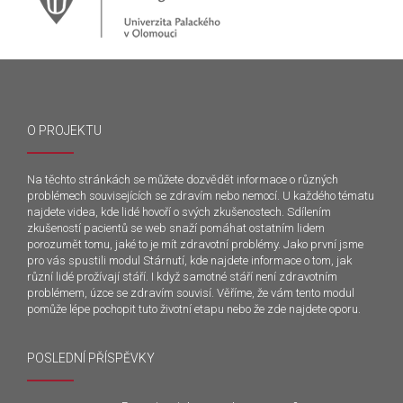
O PROJEKTU
Na těchto stránkách se můžete dozvědět informace o různých
problémech souvisejících se zdravím nebo nemocí. U každého tématu
najdete videa, kde lidé hovoří o svých zkušenostech. Sdílením
zkušeností pacientů se web snaží pomáhat ostatním lidem
porozumět tomu, jaké to je mít zdravotní problémy. Jako první jsme
pro vás spustili modul Stárnutí, kde najdete informace o tom, jak
různí lidé prožívají stáří. I když samotné stáří není zdravotním
problémem, úzce se zdravím souvisí. Věříme, že vám tento modul
pomůže lépe pochopit tuto životní etapu nebo že zde najdete oporu.
POSLEDNÍ PŘÍSPĚVKY