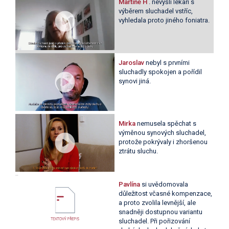
Martině H
. nevyšli lékaři s
výběrem sluchadel vstříc,
vyhledala proto jiného foniatra.
Jaroslav
nebyl s prvními
sluchadly spokojen a pořídil
synovi jiná.
Mirka
nemusela spěchat s
výměnou synových sluchadel,
protože pokrývaly i zhoršenou
ztrátu sluchu.
Pavlína
si uvědomovala
důležitost včasné kompenzace,
a proto zvolila levnější, ale
snadněji dostupnou variantu
sluchadel. Při pořizování