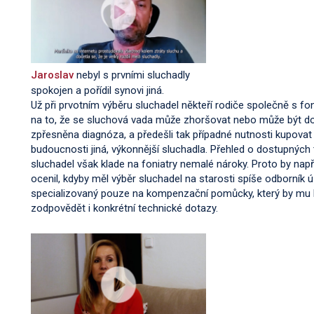
Jaroslav
nebyl s prvními sluchadly
spokojen a pořídil synovi jiná.
Už při prvotním výběru sluchadel někteří rodiče společně s fo
na to, že se sluchová vada může zhoršovat nebo může být d
zpřesněna diagnóza, a předešli tak případné nutnosti kupovat 
budoucnosti jiná, výkonnější sluchadla. Přehled o dostupných
sluchadel však klade na foniatry nemalé nároky. Proto by např
ocenil, kdyby měl výběr sluchadel na starosti spíše odborník 
specializovaný pouze na kompenzační pomůcky, který by mu 
zodpovědět i konkrétní technické dotazy.