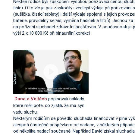
Někteří rodiče byli zaskočeni vysokou pořizovací cenou sluc
tisíc). O to víc je pak zaskočily i vedlejší výdaje při pořizování 
(sušička, čisticí tablety) i další výdaje spojené s jejich provoz
baterie, pravidelný servis, výměna hadiček a filtrů). Jednou za 5
na pořízení sluchadel zdravotní pojišťovna. V současnosti je 
výši 2 x 10 000 Kč při binaurální korekci
Dana a Vojtěch
popisovali náklady,
které měli poté, co zjistili, že má syn
vadu sluchu.
Některým rodičům se povedlo sluchadla financovat v plné výš
alespoň částečně příspěvkem od nadace, v některých případe
od několika nadací současně. Například David získal sluchadl