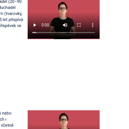
hadel (20–90
sluchadel
em (tvarovky,
 let přispívá
příspěvek ve
i nebo
ch i
a včetně