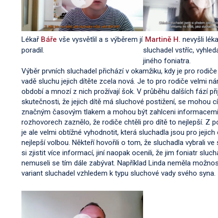
Lékař
Báře
vše vysvětlil a s výběrem jí
Martině H.
nevyšli lék
poradil.
sluchadel vstříc, vyhled
jiného foniatra.
Výběr prvních sluchadel přichází v okamžiku, kdy je pro rodič
vadě sluchu jejich dítěte zcela nová. Je to pro rodiče velmi nár
období a mnozí z nich prožívají šok. V průběhu dalších fází přij
skutečnosti, že jejich dítě má sluchové postižení, se mohou cí
značným časovým tlakem a mohou být zahlceni informacem
rozhovorech zaznělo, že rodiče chtěli pro dítě to nejlepší. Z 
je ale velmi obtížné vyhodnotit, která sluchadla jsou pro jejich 
nejlepší volbou. Někteří hovořili o tom, že sluchadla vybrali ve
si zjistit více informací, jiní naopak ocenili, že jim foniatr sluc
nemuseli se tím dále zabývat. Například Linda neměla možnost
variant sluchadel vzhledem k typu sluchové vady svého syna.