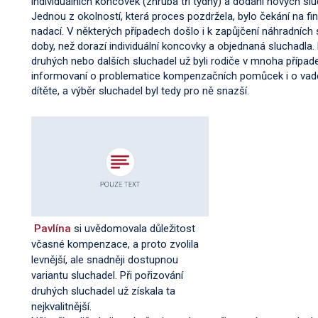
individuálních koncovek (zhruba tři týdny) a dodání nových slu
Jednou z okolností, která proces pozdržela, bylo čekání na f
nadací. V některých případech došlo i k zapůjčení náhradních
doby, než dorazí individuální koncovky a objednaná sluchadla.
druhých nebo dalších sluchadel už byli rodiče v mnoha případ
informovaní o problematice kompenzačních pomůcek i o vadě 
dítěte, a výběr sluchadel byl tedy pro ně snazší.
Pavlína
si uvědomovala důležitost
včasné kompenzace, a proto zvolila
levnější, ale snadněji dostupnou
variantu sluchadel. Při pořizování
druhých sluchadel už získala ta
nejkvalitnější.