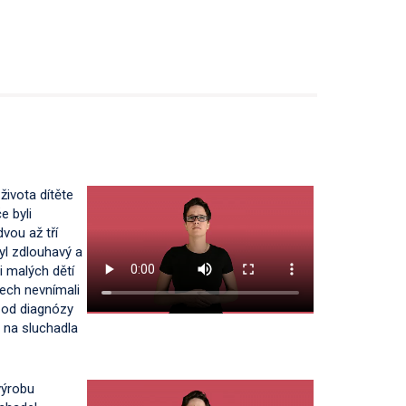
života dítěte
e byli
dvou až tří
byl zdlouhavý a
i malých dětí
ech nevnímali
e od diagnózy
č na sluchadla
výrobu