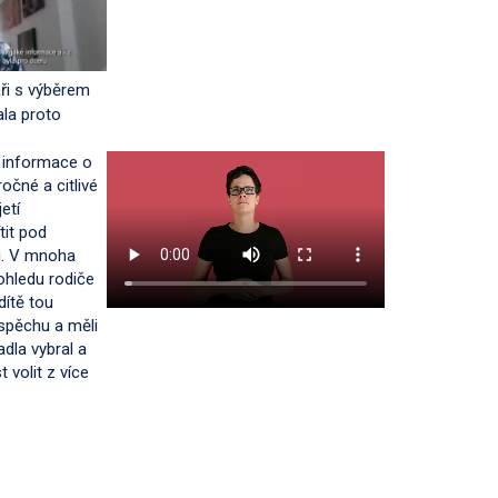
aři s výběrem
ala proto
e informace o
očné a citlivé
etí
tit pod
i. V mnoha
pohledu rodiče
dítě tou
 spěchu a měli
hadla vybral a
 volit z více