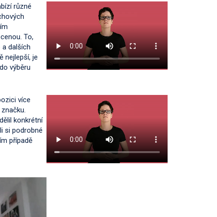
bízí různé
echových
ním
 cenou. To,
 a dalších
 nejlepší, je
 do výběru
pozici více
u značku.
ělil konkrétní
ali si podrobné
ním případě