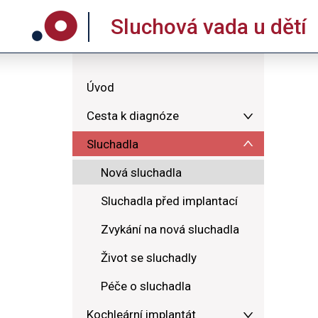
Sluchová vada u dětí
Úvod
Cesta k diagnóze
Sluchadla
Nová sluchadla
Sluchadla před implantací
Zvykání na nová sluchadla
Život se sluchadly
Péče o sluchadla
Kochleární implantát