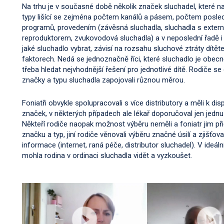
Na trhu je v současné době několik značek sluchadel, které na
typy lišící se zejména počtem kanálů a pásem, počtem posl
programů, provedením (závěsná sluchadla, sluchadla s exter
reproduktorem, zvukovodová sluchadla) a v neposlední řadě i
jaké sluchadlo vybrat, závisí na rozsahu sluchové ztráty dítěte
faktorech. Nedá se jednoznačně říci, které sluchadlo je obecně
třeba hledat nejvhodnější řešení pro jednotlivé dítě. Rodiče se
značky a typu sluchadla zapojovali různou měrou.
Foniatři obvykle spolupracovali s více distributory a měli k dis
značek, v některých případech ale lékař doporučoval jen jedn
Někteří rodiče naopak možnost výběru neměli a foniatr jim přid
značku a typ, jiní rodiče věnovali výběru značné úsilí a zjišťov
informace (internet, raná péče, distributor sluchadel). V ideál
mohla rodina v ordinaci sluchadla vidět a vyzkoušet.