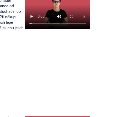
chadel.
inance od
 sluchadel do
 Při nákupu
ech lépe
sluchu jejich