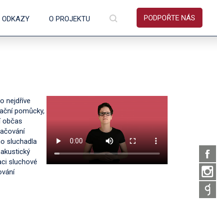
PODPOŘTE NÁS
É ODKAZY
O PROJEKTU
o nejdříve
ační pomůcky,
jí občas
načování
ho sluchadla
 akustický
aci sluchové
ování