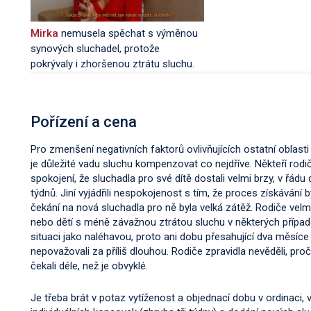
Mirka
nemusela spěchat s výměnou
synových sluchadel, protože
pokrývaly i zhoršenou ztrátu sluchu.
Pořízení a cena
Pro zmenšení negativních faktorů ovlivňujících ostatní oblasti 
je důležité vadu sluchu kompenzovat co nejdříve. Někteří rodič
spokojení, že sluchadla pro své dítě dostali velmi brzy, v řádu 
týdnů. Jiní vyjádřili nespokojenost s tím, že proces získávání 
čekání na nová sluchadla pro ně byla velká zátěž. Rodiče velm
nebo dětí s méně závažnou ztrátou sluchu v některých případ
situaci jako naléhavou, proto ani dobu přesahující dva měsíc
nepovažovali za příliš dlouhou. Rodiče zpravidla nevěděli, pro
čekali déle, než je obvyklé.
Je třeba brát v potaz vytíženost a objednací dobu v ordinaci, 