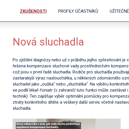
ZKUŠENOSTI
PROFILY ÚČASTNÍKŮ
UŽITEČN
Nová sluchadla
Po zjištění diagnózy nebo už v průběhu jejího zpřesňování je c
řešena kompenzace sluchové vady prostřednictvím kompenz
což jsou v první řadě sluchadla. Rodiče pro sluchadla používa
zastaralejší výraz naslouchátka, u některých zdomácnělo oz
sluchadel jako „ouška“ nebo „sluchátka“. Na výběru konkrétní
se podílí lékař-foniatr (v zahraničí tuto funkci může zastávat i
technik). Ten zajišťuje výběr optimální pomůcky pro kompenz
ztráty konkrétního dítěte a veškerý další servis včetně nastav
sluchadla.