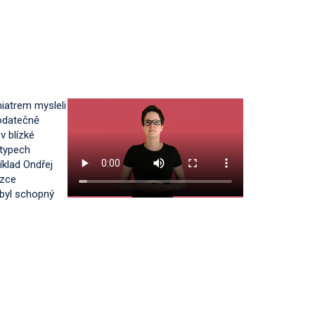
niatrem mysleli
odatečně
v blízké
 typech
íklad Ondřej
úzce
byl schopný