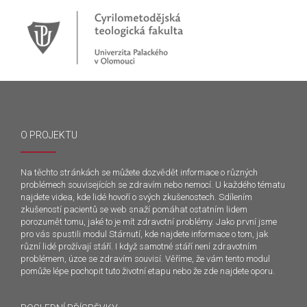
O PROJEKTU
Na těchto stránkách se můžete dozvědět informace o různých
problémech souvisejících se zdravím nebo nemocí. U každého tématu
najdete videa, kde lidé hovoří o svých zkušenostech. Sdílením
zkušeností pacientů se web snaží pomáhat ostatním lidem
porozumět tomu, jaké to je mít zdravotní problémy. Jako první jsme
pro vás spustili modul Stárnutí, kde najdete informace o tom, jak
různí lidé prožívají stáří. I když samotné stáří není zdravotním
problémem, úzce se zdravím souvisí. Věříme, že vám tento modul
pomůže lépe pochopit tuto životní etapu nebo že zde najdete oporu.