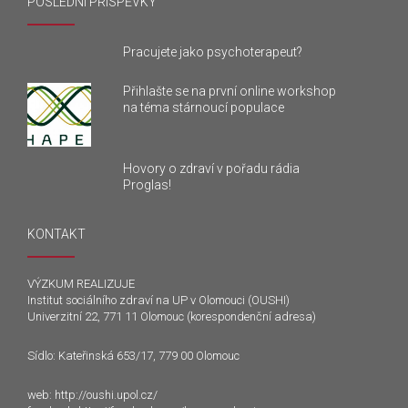
POSLEDNÍ PŘÍSPĚVKY
Pracujete jako psychoterapeut?
Přihlašte se na první online workshop
na téma stárnoucí populace
Hovory o zdraví v pořadu rádia
Proglas!
KONTAKT
VÝZKUM REALIZUJE
Institut sociálního zdraví na UP v Olomouci (OUSHI)
Univerzitní 22, 771 11 Olomouc (korespondenční adresa)
Sídlo: Kateřinská 653/17, 779 00 Olomouc
web:
http://oushi.upol.cz/