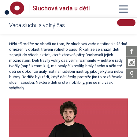
Sluchová vada u dětí
Vada sluchu a volný čas
Někteří rodiče se shodli na tom, že sluchová vada nepřinesla žádná
omezení v oblasti trávení volného času. Říkali, že se snažili děti
zapojit do všech aktivit, které zároveň přizpůsobovali jejich
možnostem. Děti trávily volný čas velmi rozmanitě – některé rády
tvořily (např. keramiku), malovaly či kreslily, hrály šachy a některé
děti se dokonce učily hrát na hudební nástroj, jako je kytara nebo
bubny. Rodiče byli rádi, když děti četly, protože jim to rozšiřovalo
slovní zásobu. Některé děti si čtení oblíbily, jiné se mu však
vyhýbaly.