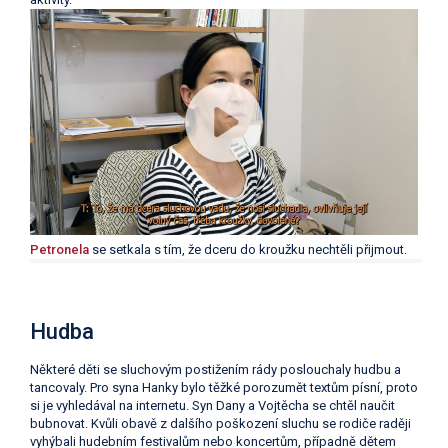
Petronela
se setkala s tím, že dceru do kroužku nechtěli přijmout.
Hudba
Některé děti se sluchovým postižením rády poslouchaly hudbu a
tancovaly. Pro syna Hanky bylo těžké porozumět textům písní, proto
si je vyhledával na internetu. Syn Dany a Vojtěcha se chtěl naučit
bubnovat. Kvůli obavě z dalšího poškození sluchu se rodiče raději
vyhýbali hudebním festivalům nebo koncertům, případně dětem