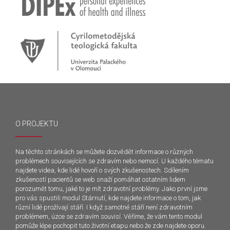
O PROJEKTU
Na těchto stránkách se můžete dozvědět informace o různých
problémech souvisejících se zdravím nebo nemocí. U každého tématu
najdete videa, kde lidé hovoří o svých zkušenostech. Sdílením
zkušeností pacientů se web snaží pomáhat ostatním lidem
porozumět tomu, jaké to je mít zdravotní problémy. Jako první jsme
pro vás spustili modul Stárnutí, kde najdete informace o tom, jak
různí lidé prožívají stáří. I když samotné stáří není zdravotním
problémem, úzce se zdravím souvisí. Věříme, že vám tento modul
pomůže lépe pochopit tuto životní etapu nebo že zde najdete oporu.