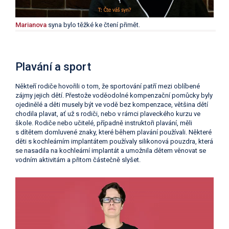
Marianova
syna bylo těžké ke čtení přimět.
Plavání a sport
Někteří rodiče hovořili o tom, že sportování patří mezi oblíbené
zájmy jejich dětí. Přestože voděodolné kompenzační pomůcky byly
ojedinělé a děti musely být ve vodě bez kompenzace, většina dětí
chodila plavat, ať už s rodiči, nebo v rámci plaveckého kurzu ve
škole. Rodiče nebo učitelé, případně instruktoři plavání, měli
s dítětem domluvené znaky, které během plavání používali. Některé
děti s kochleárním implantátem používaly silikonová pouzdra, která
se nasadila na kochleární implantát a umožnila dětem věnovat se
vodním aktivitám a přitom částečně slyšet.