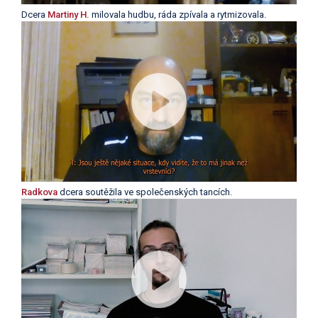
Dcera
Martiny H.
milovala hudbu, ráda zpívala a rytmizovala.
Radkova
dcera soutěžila ve společenských tancích.