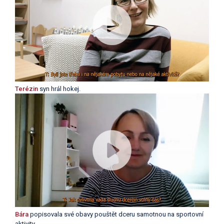
Terézin
syn hrál hokej.
Bára
popisovala své obavy pouštět dceru samotnou na sportovní
aktivity.