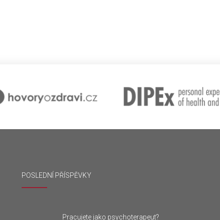
POSLEDNÍ PŘÍSPĚVKY
Pracujete jako psychoterapeut?