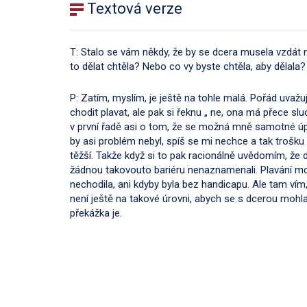
Textová verze
T: Stalo se vám někdy, že by se dcera musela vzdát 
to dělat chtěla? Nebo co vy byste chtěla, aby dělala
P: Zatím, myslím, je ještě na tohle malá. Pořád uvaž
chodit plavat, ale pak si řeknu „ ne, ona má přece slu
v první řadě asi o tom, že se možná mně samotné úpln
by asi problém nebyl, spíš se mi nechce a tak trošku
těžší. Takže když si to pak racionálně uvědomím, že 
žádnou takovouto bariéru nenaznamenali. Plavání mož
nechodila, ani kdyby byla bez handicapu. Ale tam vím,
není ještě na takové úrovni, abych se s dcerou moh
překážka je.