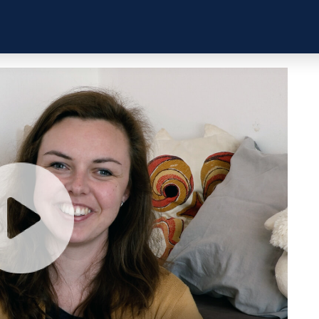
ZKUŠENOSTI
PROFILY ÚČASTNÍKŮ
UŽITEČN