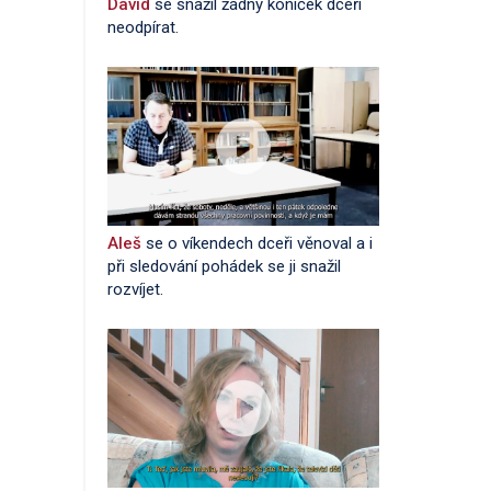
David
se snažil žádný koníček dceři
neodpírat.
Aleš
se o víkendech dceři věnoval a i
při sledování pohádek se ji snažil
rozvíjet.