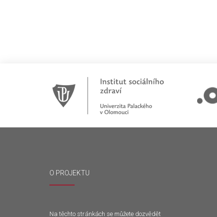
O PROJEKTU
Na těchto stránkách se můžete dozvědět