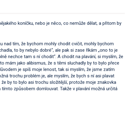
nějakého koníčku, nebo je něco, co nemůže dělat, a přitom by
?
uju nad tím, že bychom mohly chodit cvičit, mohly bychom
chadla, to by nebylo dobré“, ale pak si zase říkám „ono to je
ě nechce tam s ní chodit“. A chodit na plavání, si myslím, že
 to mám jako alibismus, že s těmi sluchadly by to bylo přece
důvodem je spíš moje lenost, tak si myslím, že jsme zatím
ná trochu problém je, ale myslím, že bych s ní asi plavat
 že by to bylo asi trochu složitější, protože moje znakovka
la tímto způsobem domlouvat. Takže v plavání možná určitá