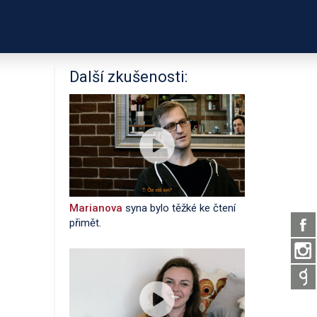
PODPOŘTE NÁS
É ODKAZY
O PROJEKTU
Další zkušenosti:
Marianova
syna bylo těžké ke čtení
přimět.