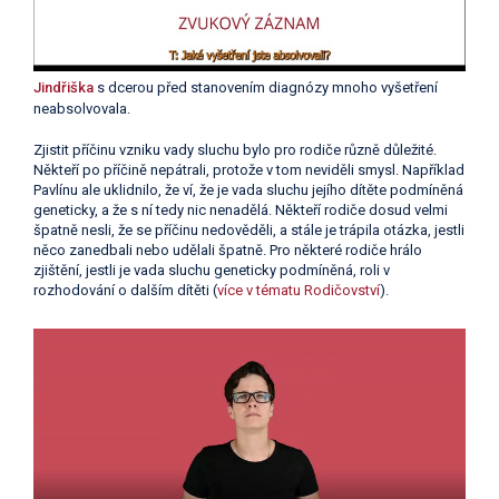
Jindřiška
s dcerou před stanovením diagnózy mnoho vyšetření
neabsolvovala.
Zjistit příčinu vzniku vady sluchu bylo pro rodiče různě důležité.
Někteří po příčině nepátrali, protože v tom neviděli smysl. Například
Pavlínu ale uklidnilo, že ví, že je vada sluchu jejího dítěte podmíněná
geneticky, a že s ní tedy nic nenadělá. Někteří rodiče dosud velmi
špatně nesli, že se příčinu nedověděli, a stále je trápila otázka, jestli
něco zanedbali nebo udělali špatně. Pro některé rodiče hrálo
zjištění, jestli je vada sluchu geneticky podmíněná, roli v
rozhodování o dalším dítěti (
více v tématu Rodičovství
).