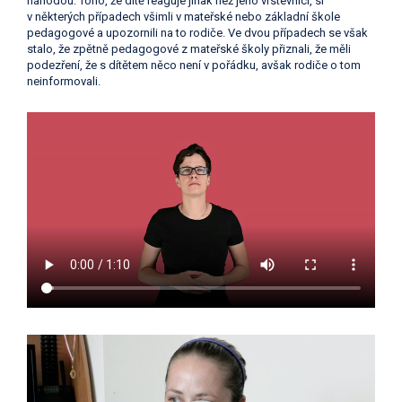
náhodou. Toho, že dítě reaguje jinak než jeho vrstevníci, si
v některých případech všimli v mateřské nebo základní škole
pedagogové a upozornili na to rodiče. Ve dvou případech se však
stalo, že zpětně pedagogové z mateřské školy přiznali, že měli
podezření, že s dítětem něco není v pořádku, avšak rodiče o tom
neinformovali.