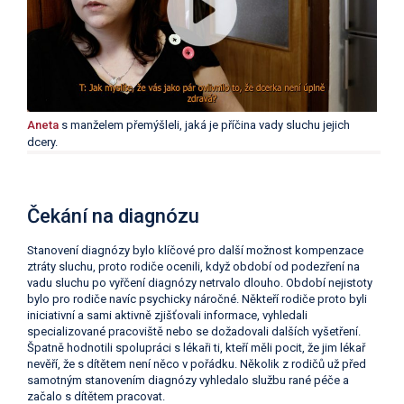
Aneta
s manželem přemýšleli, jaká je příčina vady sluchu jejich
dcery.
Čekání na diagnózu
Stanovení diagnózy bylo klíčové pro další možnost kompenzace
ztráty sluchu, proto rodiče ocenili, když období od podezření na
vadu sluchu po vyřčení diagnózy netrvalo dlouho. Období nejistoty
bylo pro rodiče navíc psychicky náročné. Někteří rodiče proto byli
iniciativní a sami aktivně zjišťovali informace, vyhledali
specializované pracoviště nebo se dožadovali dalších vyšetření.
Špatně hodnotili spolupráci s lékaři ti, kteří měli pocit, že jim lékař
nevěří, že s dítětem není něco v pořádku. Několik z rodičů už před
samotným stanovením diagnózy vyhledalo službu rané péče a
začalo s dítětem pracovat.