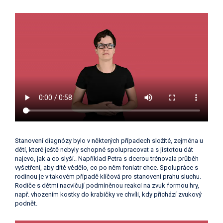
Stanovení diagnózy bylo v některých případech složité, zejména u
dětí, které ještě nebyly schopné spolupracovat a s jistotou dát
najevo, jak a co slyší.. Například Petra s dcerou trénovala průběh
vyšetření, aby dítě vědělo, co po něm foniatr chce. Spolupráce s
rodinou je v takovém případě klíčová pro stanovení prahu sluchu.
Rodiče s dětmi nacvičují podmíněnou reakci na zvuk formou hry,
např. vhozením kostky do krabičky ve chvíli, kdy přichází zvukový
podnět.