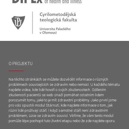
O PROJEKTU
Na těchto stránkách se můžete dozvědět informace o různých
problémech souvisejících se zdravím nebo nemocí. U každého tématu
najdete videa, kde lidé hovoří o svých zkušenostech. Sdílením
zkušeností pacientů se web snaží pomáhat ostatním lidem
porozumět tomu, jaké to je mít zdravotní problémy. Jako první jsme
pro vás spustili modul Stárnutí, kde najdete informace o tom, jak
různí lidé prožívají stáří. I když samotné stáří není zdravotním
problémem, úzce se zdravím souvisí. Věříme, že vám tento modul
pomůže lépe pochopit tuto životní etapu nebo že zde najdete oporu.