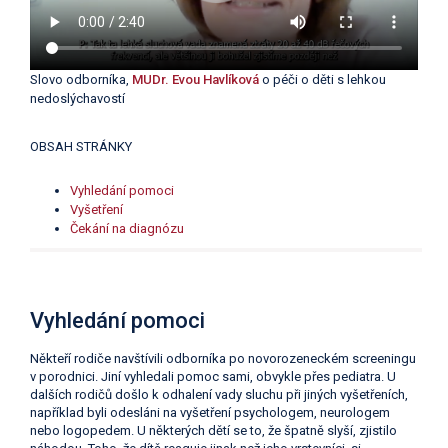
Slovo odborníka,
MUDr. Evou Havlíková
o péči o děti s lehkou
nedoslýchavostí
OBSAH STRÁNKY
Vyhledání pomoci
Vyšetření
Čekání na diagnózu
Vyhledání pomoci
Někteří rodiče navštívili odborníka po novorozeneckém screeningu
v porodnici. Jiní vyhledali pomoc sami, obvykle přes pediatra. U
dalších rodičů došlo k odhalení vady sluchu při jiných vyšetřeních,
například byli odesláni na vyšetření psychologem, neurologem
nebo logopedem. U některých dětí se to, že špatně slyší, zjistilo