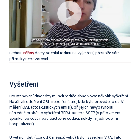
Pediatr
Bářiny
dcery odeslal rodinu na vyšetření, přestože sám
příznaky nepozoroval.
Vyšetření
Pro stanovení diagnózy museli rodiče absolvovat několik vyšetření.
Navštívili oddělení ORL nebo foniatrie, kde bylo provedeno další
měření OAE (otoakustických emisí), při jejich nevýbavnosti
následně proběhlo vyšetření BERA a/nebo SSEP (v přirozeném
spánku, celkové nebo částečné sedaci, někdy i s jednodenní
hospitalizací).
U větších dětí (cca od 6 měsíců věku) bylo i vyšetření VRA. Tato