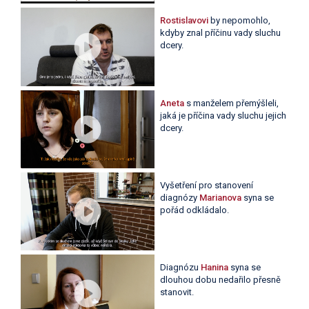
Rostislavovi
by nepomohlo,
kdyby znal příčinu vady sluchu
dcery.
Aneta
s manželem přemýšleli,
jaká je příčina vady sluchu jejich
dcery.
Vyšetření pro stanovení
diagnózy
Marianova
syna se
pořád odkládalo.
Diagnózu
Hanina
syna se
dlouhou dobu nedařilo přesně
stanovit.