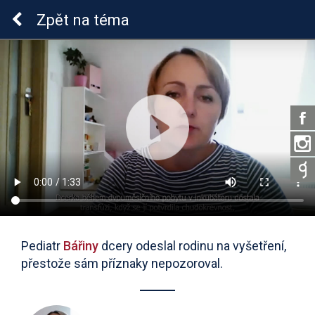
Sluchová vada u dětí
Zpět
na téma
Pediatr
Bářiny
dcery odeslal rodinu na vyšetření,
přestože sám příznaky nepozoroval.