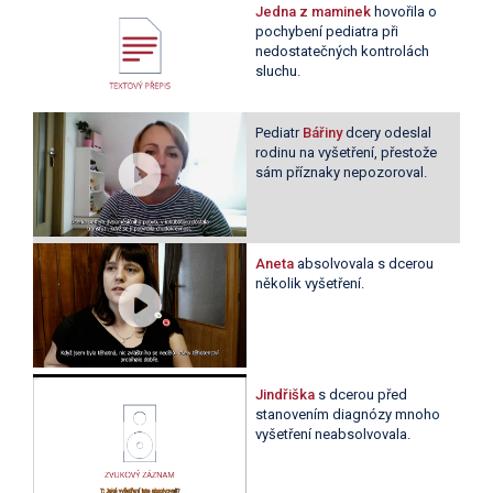
Jedna z maminek
hovořila o
pochybení pediatra při
nedostatečných kontrolách
sluchu.
Pediatr
Bářiny
dcery odeslal
rodinu na vyšetření, přestože
sám příznaky nepozoroval.
Aneta
absolvovala s dcerou
několik vyšetření.
Jindřiška
s dcerou před
stanovením diagnózy mnoho
vyšetření neabsolvovala.