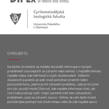
O PROJEKTU
Na těchto stránkách se můžete dozvědět informace o různých
problémech souvisejících se zdravím nebo nemocí. U každého tématu
najdete videa, kde lidé hovoří o svých zkušenostech. Sdílením
zkušeností pacientů se web snaží pomáhat ostatním lidem
porozumět tomu, jaké to je mít zdravotní problémy. Jako první jsme
pro vás spustili modul Stárnutí, kde najdete informace o tom, jak
různí lidé prožívají stáří. I když samotné stáří není zdravotním
problémem, úzce se zdravím souvisí. Věříme, že vám tento modul
pomůže lépe pochopit tuto životní etapu nebo že zde najdete oporu.