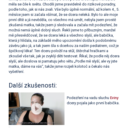
měla se čile k světu. Chodili jsme pravidelně do rizikové poradny,
podle toho, jak si nás zvali. Vše bylo úplně normální, až kolem 4., 5.
měsíce jsem si začala všímat, že se dcera neleká. Bylo to ale moje
první dítě a já nevěděla, co všechno má umět, nebyla jsem prostě
zkušená matka, takže jsem ji sledovala a začala mít podezření, že
možná nemá úplně dobrý sluch. Řekli jsme to příbuzným, manžel
mě přesvědčoval, že se dcera leká a všechno slyší, ale babička,
která ji hlídala, na základě mého upozornění došla k podobnému
závěru jako já, a tak jsem šla s dcerkou za naším pediatrem, což je
špičkový lékař. Ten dceru položil na stůl, štěrchal hračkami a
zkoušel vše tak, jak je zvyklý děti testovat. Říkal, že podle něj dcera
slyší, ale doslova si pamatuju jeho větu „Podle mě slyší, ale vy jste
matka, dáme na vás“, takže jsme rozjeli kolotoč a čekalo nás
vyšetření.
Další zkušenosti:
Podezření na vadu sluchu
Eviny
dcery pojala jako první babička.