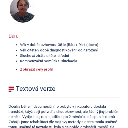
Bára
Věk v době rozhovoru: 38 let(Bára), 9 let (dcera)
Věk dítěte v době diagnostikování: od narození
Sluchová ztráta dítěte: střední
Kompenzační pomůcka: sluchadla
Zobrazit celý profil
Textová verze
Dcerka během dvouměsíčního pobytu v inkubátoru dostala
transfúzi, když se jí potvrdila chudokrevnost, ale žádný jiný problém
neměla. Vyvíjela se, rostla, sílila a po 2 měsících nás pustili domů.
Zahájili jsme rehabilitaci dle Vojtovy metody a dcera rostla úměrně
tomu, úměrně té nezralosti, byla sice pořád drobnější, menší, ale