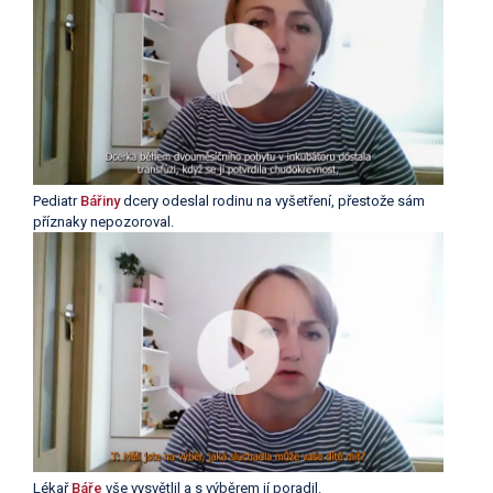
Pediatr
Bářiny
dcery odeslal rodinu na vyšetření, přestože sám
příznaky nepozoroval.
Lékař
Báře
vše vysvětlil a s výběrem jí poradil.