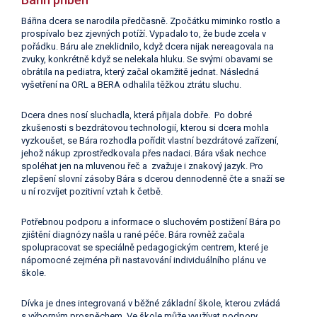
Bářina dcera se narodila předčasně. Zpočátku miminko rostlo a
prospívalo bez zjevných potíží. Vypadalo to, že bude zcela v
pořádku. Báru ale zneklidnilo, když dcera nijak nereagovala na
zvuky, konkrétně když se nelekala hluku. Se svými obavami se
obrátila na pediatra, který začal okamžitě jednat. Následná
vyšetření na ORL a BERA odhalila těžkou ztrátu sluchu.
Dcera dnes nosí sluchadla, která přijala dobře. Po dobré
zkušenosti s bezdrátovou technologií, kterou si dcera mohla
vyzkoušet, se Bára rozhodla pořídit vlastní bezdrátové zařízení,
jehož nákup zprostředkovala přes nadaci. Bára však nechce
spoléhat jen na mluvenou řeč a zvažuje i znakový jazyk. Pro
zlepšení slovní zásoby Bára s dcerou dennodenně čte a snaží se
u ní rozvíjet pozitivní vztah k četbě.
Potřebnou podporu a informace o sluchovém postižení Bára po
zjištění diagnózy našla u rané péče. Bára rovněž začala
spolupracovat se speciálně pedagogickým centrem, které je
nápomocné zejména při nastavování individuálního plánu ve
škole.
Dívka je dnes integrovaná v běžné základní škole, kterou zvládá
s výborným prospěchem. Ve škole může využívat podpory