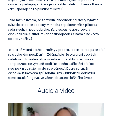
asistenta pedagoga. Dcera je v kolektivu dětí oblíbená a Bára je
velmi spokojená i s přístupem učitelů.
Jako matka uvedla, že zdravotní znevýhodnění dcery výrazně
ovlivnilo chod celé rodiny. V mnoha aspektech však přinesla
vada sluchu i něco dobrého. Bára úspěšně absolvovala
vysokoškolské studium (obor surdopedie) a nadále se v této
oblasti vzdělává.
Bára silně vnímá potřebu změny v procesu sociální integrace dětí
se sluchovým postižením. Zdůrazňuje, že vytvoření dobrých
vzdělávacích podmínek a investice do efektivní technické
kompenzace se výrazně podílí na plném začlenění dětí se
sluchovým postižením do společnosti. Dceru se snaží
vychovávat takovým způsobem, aby v budoucnu dokázala
samostatně fungovat ve všech oblastech běžného života.
Audio a video