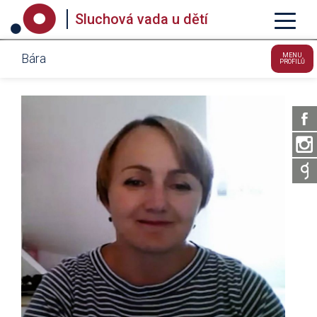
Sluchová vada u dětí
Bára
MENU
PROFILŮ