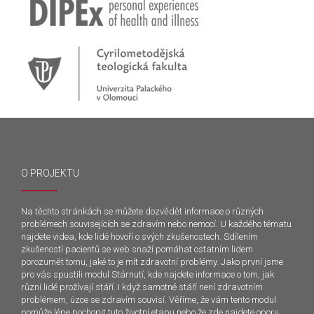
O PROJEKTU
Na těchto stránkách se můžete dozvědět informace o různých
problémech souvisejících se zdravím nebo nemocí. U každého tématu
najdete videa, kde lidé hovoří o svých zkušenostech. Sdílením
zkušeností pacientů se web snaží pomáhat ostatním lidem
porozumět tomu, jaké to je mít zdravotní problémy. Jako první jsme
pro vás spustili modul Stárnutí, kde najdete informace o tom, jak
různí lidé prožívají stáří. I když samotné stáří není zdravotním
problémem, úzce se zdravím souvisí. Věříme, že vám tento modul
pomůže lépe pochopit tuto životní etapu nebo že zde najdete oporu.