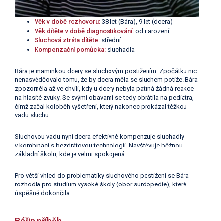
Věk v době rozhovoru:
38 let (Bára), 9 let (dcera)
Věk dítěte v době diagnostikování:
od narození
Sluchová ztráta dítěte:
střední
Kompenzační pomůcka:
sluchadla
Bára je maminkou dcery se sluchovým postižením. Zpočátku nic
nenasvědčovalo tomu, že by dcera měla se sluchem potíže. Bára
zpozorněla až ve chvíli, kdy u dcery nebyla patrná žádná reakce
na hlasité zvuky. Se svými obavami se tedy obrátila na pediatra,
čímž začal koloběh vyšetření, který nakonec prokázal těžkou
vadu sluchu.
Sluchovou vadu nyní dcera efektivně kompenzuje sluchadly
v kombinaci s bezdrátovou technologií. Navštěvuje běžnou
základní školu, kde je velmi spokojená.
Pro větší vhled do problematiky sluchového postižení se Bára
rozhodla pro studium vysoké školy (obor surdopedie), které
úspěšně dokončila.
Bářin příběh