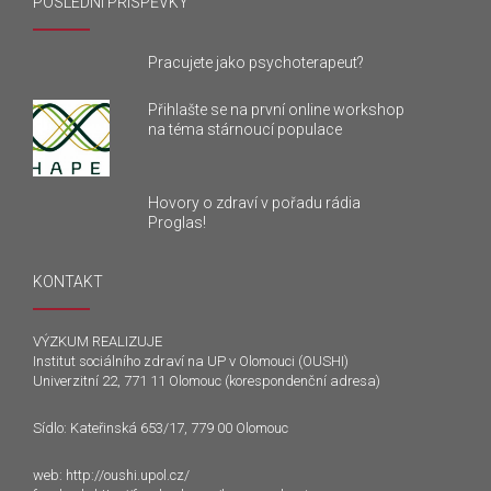
POSLEDNÍ PŘÍSPĚVKY
Pracujete jako psychoterapeut?
Přihlašte se na první online workshop
na téma stárnoucí populace
Hovory o zdraví v pořadu rádia
Proglas!
KONTAKT
VÝZKUM REALIZUJE
Institut sociálního zdraví na UP v Olomouci (OUSHI)
Univerzitní 22, 771 11 Olomouc (korespondenční adresa)
Sídlo: Kateřinská 653/17, 779 00 Olomouc
web:
http://oushi.upol.cz/