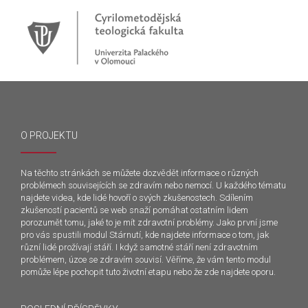
O PROJEKTU
Na těchto stránkách se můžete dozvědět informace o různých
problémech souvisejících se zdravím nebo nemocí. U každého tématu
najdete videa, kde lidé hovoří o svých zkušenostech. Sdílením
zkušeností pacientů se web snaží pomáhat ostatním lidem
porozumět tomu, jaké to je mít zdravotní problémy. Jako první jsme
pro vás spustili modul Stárnutí, kde najdete informace o tom, jak
různí lidé prožívají stáří. I když samotné stáří není zdravotním
problémem, úzce se zdravím souvisí. Věříme, že vám tento modul
pomůže lépe pochopit tuto životní etapu nebo že zde najdete oporu.