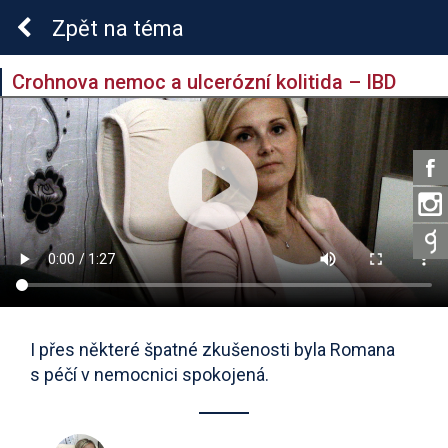
Zpět
na téma
Crohnova nemoc a ulcerózní kolitida – IBD
I přes některé špatné zkušenosti byla Romana
s péčí v nemocnici spokojená.