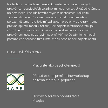
Na těchto stránkách se můžete dozvědět informace o různých
problémech souvisejících se zdravím nebo nemocí. U každého tématu
najdete videa, kde lidé hovoří o svých zkušenostech. Sdílením
zkušeností pacientů se web snaží pomáhat ostatním lidem
porozumět tomu, jaké to je mít zdravotní problémy. Jako první jsme
pro vás spustili modul Stárnutí, kde najdete informace o tom, jak
různí lidé prožívají stáří. I když samotné stáří není zdravotním
problémem, úzce se zdravím souvisí. Věříme, že vám tento modul
pomůže lépe pochopit tuto životní etapu nebo že zde najdete oporu.
POSLEDNÍ PŘÍSPĚVKY
Pracujete jako psychoterapeut?
Přihlašte se na první online workshop
na téma stárnoucí populace
Hovory o zdraví v pořadu rádia
Proglas!