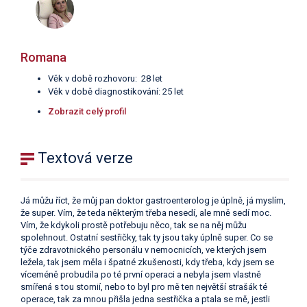
Romana
Věk v době rozhovoru: 28 let
Věk v době diagnostikování: 25 let
Zobrazit celý profil
Textová verze
Já můžu říct, že můj pan doktor gastroenterolog je úplně, já myslím,
že super. Vím, že teda některým třeba nesedí, ale mně sedí moc.
Vím, že kdykoli prostě potřebuju něco, tak se na něj můžu
spolehnout. Ostatní sestřičky, tak ty jsou taky úplně super. Co se
týče zdravotnického personálu v nemocnicích, ve kterých jsem
ležela, tak jsem měla i špatné zkušenosti, kdy třeba, kdy jsem se
víceméně probudila po té první operaci a nebyla jsem vlastně
smířená s tou stomií, nebo to byl pro mě ten největší strašák té
operace, tak za mnou přišla jedna sestřička a ptala se mě, jestli