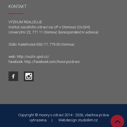
KONTAKT
VÝZKUM REALIZUJE
Institut sociálního zdraví na UP v Olomouci (OUSHI)
Univerzitní 22, 771 11 Olomouc (korespondenční adresa)
Sídlo: Kateřinská 653/17, 779 00 Olomouc
web:
http://oushi.upol.cz/
facebook:
http://facebook.com/hovoryozdravi
Tento web používá k poskytování služeb a analýze
návštěvnosti soubory cookie. Používáním tohoto webu s tím
souhlasíte.
Copyright © Hovory o zdraví 2014 - 2026, všechna práva
vyhrazena. | Webdesign
studiolkm.cz
Souhlasím