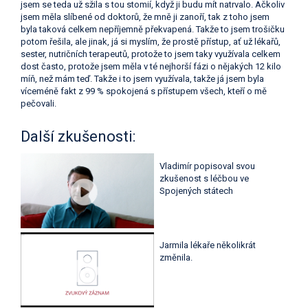
jsem se teda už sžila s tou stomií, když ji budu mít natrvalo. Ačkoliv
jsem měla slíbené od doktorů, že mně ji zanoří, tak z toho jsem
byla taková celkem nepříjemně překvapená. Takže to jsem trošičku
potom řešila, ale jinak, já si myslím, že prostě přístup, ať už lékařů,
sester, nutričních terapeutů, protože to jsem taky využívala celkem
dost často, protože jsem měla v té nejhorší fázi o nějakých 12 kilo
míň, než mám teď. Takže i to jsem využívala, takže já jsem byla
víceméně fakt z 99 % spokojená s přístupem všech, kteří o mě
pečovali.
Další zkušenosti:
Vladimír popisoval svou
zkušenost s léčbou ve
Spojených státech
Jarmila lékaře několikrát
změnila.