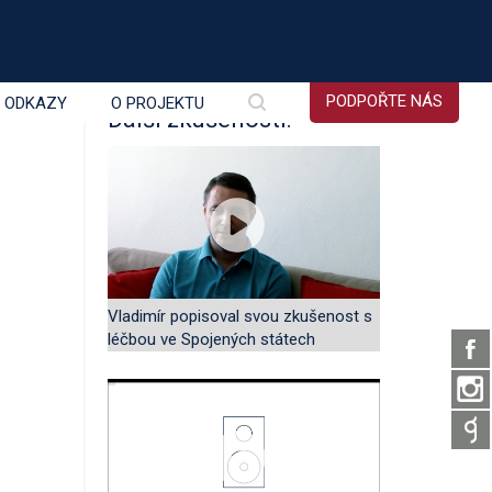
PODPOŘTE NÁS
É ODKAZY
O PROJEKTU
Další zkušenosti:
Vladimír popisoval svou zkušenost s
léčbou ve Spojených státech