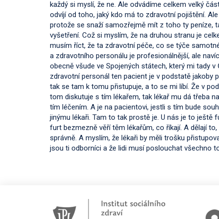
každý si myslí, že ne. Ale odvádíme celkem velký č
odvíjí od toho, jaký kdo má to zdravotní pojištění. Al
protože se snaží samozřejmě mít z toho ty peníze, tak
vyšetření. Což si myslím, že na druhou stranu je celk
musím říct, že ta zdravotní péče, co se týče samotné
a zdravotního personálu je profesionálnější, ale nav
obecně všude ve Spojených státech, který mi tady v Če
zdravotní personál ten pacient je v podstatě jakoby p
tak se tam k tomu přistupuje, a to se mi líbí. Že v p
tom diskutuje s tím lékařem, tak lékař mu dá třeba n
tím léčením. A je na pacientovi, jestli s tím bude so
jinýmu lékaři. Tam to tak prostě je. U nás je to ještě fu
furt bezmezně věří těm lékařům, co říkají. A dělají to
správně. A myslím, že lékaři by měli trošku přistupova
jsou ti odborníci a že lidi musí poslouchat všechno t