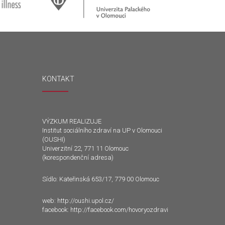
KONTAKT
VÝZKUM REALIZUJE
Institut sociálního zdraví na UP v Olomouci
(OUSHI)
Univerzitní 22, 771 11 Olomouc
(korespondenční adresa)
Sídlo: Kateřinská 653/17, 779 00 Olomouc
web:
http://oushi.upol.cz/
facebook:
http://facebook.com/hovoryozdravi