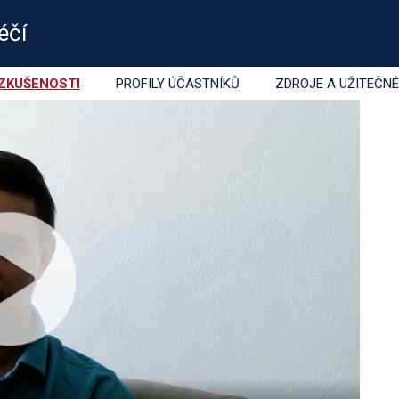
rózní kolitida – IBD
éčí
ZKUŠENOSTI
PROFILY ÚČASTNÍKŮ
ZDROJE A UŽITEČN