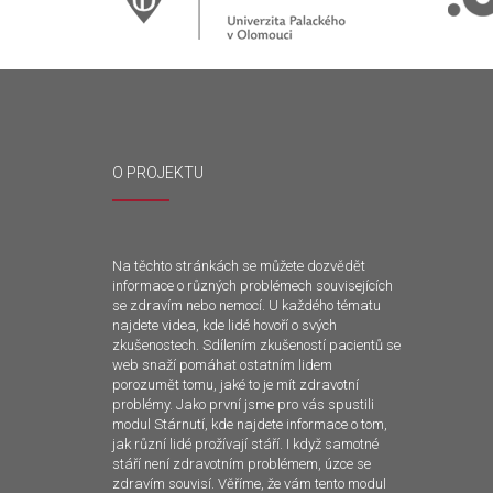
O PROJEKTU
Na těchto stránkách se můžete dozvědět
informace o různých problémech souvisejících
se zdravím nebo nemocí. U každého tématu
najdete videa, kde lidé hovoří o svých
zkušenostech. Sdílením zkušeností pacientů se
web snaží pomáhat ostatním lidem
porozumět tomu, jaké to je mít zdravotní
problémy. Jako první jsme pro vás spustili
modul Stárnutí, kde najdete informace o tom,
jak různí lidé prožívají stáří. I když samotné
stáří není zdravotním problémem, úzce se
zdravím souvisí. Věříme, že vám tento modul