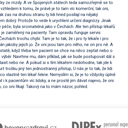
ástky ze mzdy. A ve Spojených státech teda samozřejmě se to
e vzhledem k tomu, že právě je to tam víc komerční, tak oni,
 zas na druhou stranu ty lidi hned posílají na nějaký
em dobrý. Protože to vede k urychlení určení diagnózy. Jinak
 péče, byla srovnatelná jako v Čechách. Ale ten přístup lékařů
íc je zaměřený na pacienty. Tam opravdu funguje servis
chách trochu chybí. Tam je to tak, že i pro ty lékaře i pro
án jakoby jejich jo. Že oni jsou tam pro něho, ne on pro ně. A
odstatě, když třeba ten pacient se chce na něco zeptat nebo o
a výběr. Navrhne mu, dám příklad, jak se bude postupovat dál s
uhlasit nebo ne. A pokud si s tím lékařem nedohodne, tak jde k
rt trošku jiný ten jednostranný přístup, U nás je to tak, že lidi
, co vlastně ten lékař řekne. Nemyslím si, že je to vždycky úplně
t i k pacientům víc lidsky, a ne prostě jim dávat najevo, že oni
o, co oni říkají. Takový na to mám názor, pohled.