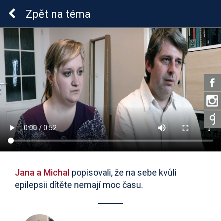
Epilepsie u dětí
Zpět
na téma
Jana a Michal
popisovali, že na sebe kvůli
epilepsii dítěte nemají moc času.