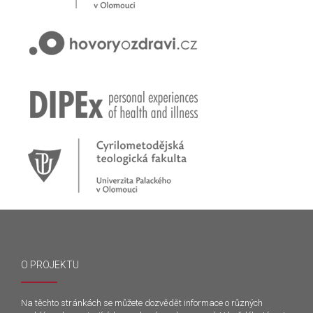
O PROJEKTU
Na těchto stránkách se můžete dozvědět informace o různých