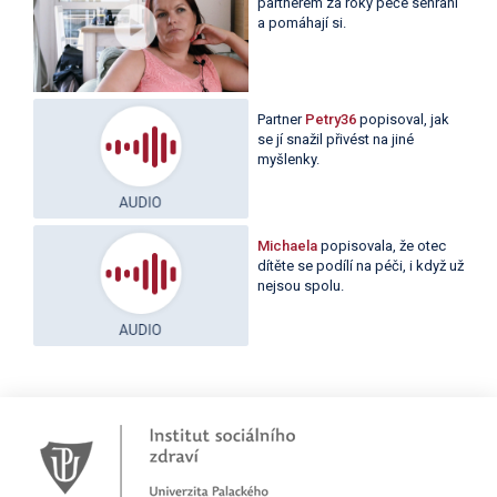
partnerem za roky péče sehraní
a pomáhají si.
Partner
Petry36
popisoval, jak
se jí snažil přivést na jiné
myšlenky.
Michaela
popisovala, že otec
dítěte se podílí na péči, i když už
nejsou spolu.