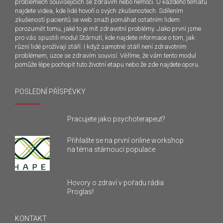
problémech souvisejících se zdravím nebo nemocí. U každého tématu
najdete videa, kde lidé hovoří o svých zkušenostech. Sdílením
zkušeností pacientů se web snaží pomáhat ostatním lidem
porozumět tomu, jaké to je mít zdravotní problémy. Jako první jsme
pro vás spustili modul Stárnutí, kde najdete informace o tom, jak
různí lidé prožívají stáří. I když samotné stáří není zdravotním
problémem, úzce se zdravím souvisí. Věříme, že vám tento modul
pomůže lépe pochopit tuto životní etapu nebo že zde najdete oporu.
POSLEDNÍ PŘÍSPĚVKY
Pracujete jako psychoterapeut?
Přihlašte se na první online workshop
na téma stárnoucí populace
Hovory o zdraví v pořadu rádia
Proglas!
KONTAKT