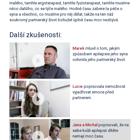
malého, tamhle ergoterapeut, tamhle fyzioterapeut, tamhle musíme
něco dalšího, co se týče malého. Hodně času zabere ta péče o
syna a všechno, co musíme pro něj dělat, takže na ten náš
soukromý partnerský život bohužel úplně času moc nezbývá.
Další zkušenosti:
Marek
mluvil o tom, jakým
způsobem epilepsie jeho syna
ovlivnila jeho partnerský život.
Lucie
popisovala nemožnost
vyjadřovat emoce před
partnerem.
Jana a Michal
popisovali, že na
sebe kvůli epilepsii dítěte
nemají moc času.