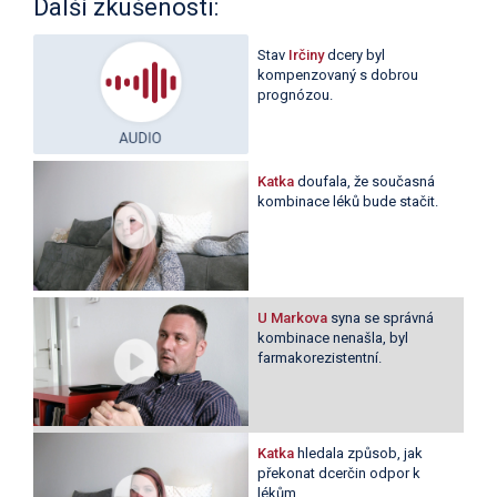
Další zkušenosti:
Stav
Irčiny
dcery byl
kompenzovaný s dobrou
prognózou.
Katka
doufala, že současná
kombinace léků bude stačit.
U Markova
syna se správná
kombinace nenašla, byl
farmakorezistentní.
Katka
hledala způsob, jak
překonat dcerčin odpor k
lékům.