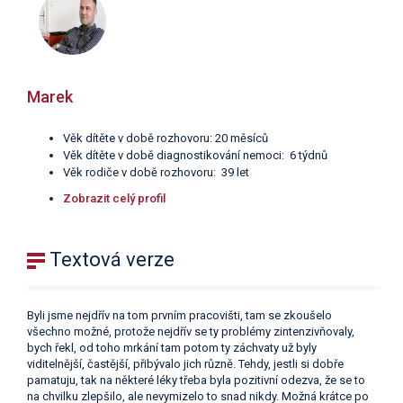
Marek
Věk dítěte v době rozhovoru: 20 měsíců
Věk dítěte v době diagnostikování nemoci: 6 týdnů
Věk rodiče v době rozhovoru: 39 let
Z
obrazit celý profil
Textová verze
Byli jsme nejdřív na tom prvním pracovišti, tam se zkoušelo
všechno možné, protože nejdřív se ty problémy zintenzivňovaly,
bych řekl, od toho mrkání tam potom ty záchvaty už byly
viditelnější, častější, přibývalo jich různě. Tehdy, jestli si dobře
pamatuju, tak na některé léky třeba byla pozitivní odezva, že se to
na chvilku zlepšilo, ale nevymizelo to snad nikdy. Možná krátce po