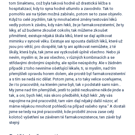
tom Sinaktenu, což byla taková hodně už drastická léčba s
hospitalizací, kdy to syna hodně utlumilo a zavodnilo. Tak to
pomohlo asi na týden možná zabíralo, potom se to zase objevilo.
Když to celé zrychlím, tak ty mnohačetné změny testování léků
vedly potom k závěru, kdy nám řekli, že je farmakorezistentní, že ty
léky, ať už budeme zkoušet cokoliv, tak můžeme zkoušet
přiměřeně, existuje nějaká škála léků, které se dají aplikovat
miminku v synově věku. Existuje asi spousta dalších léků, které už
jsou pro větší, pro dospělé, tak ty ani aplikovat nemůžete, z té
škály, která byla, tak jsme asi vyzkoušeli úplně všechno. Nebo já
nevím, myslím si, že asi všechno, v různých kombinacích a se
střídavými drobnými úspěchy, ale spíše neúspěchy. Ale v žádném
případě z toho neviníme ošetřující lékaře, ti, si myslím, nad tím
přemýšleli opravdu horem dolem, ale prostě byl farmakorezistentní
a s tím se nedá nic dělat. Potom jsme, a to taky velice oceňujeme,
že i to pracoviště, na kterém jsme byli, tak v podstatě sami nám…
My jsme nad tím přemýšleli, jestli to ještě nezkusíme někde jinde a
tak, a oni, bych řekl, nás skoro předběhli, když řekli: „My vás
napojíme na jiné pracoviště, tam vám dají nějaký další názor, ať
máme nějakou mnohost pohledů na případ vašeho syna.“ A dostali
jsme se tedy na jiné pracoviště, kde proběhl znova zase celý
kolotoč vyšetření se závěrem té farmakorezistence, ten závěr byl
stejný.