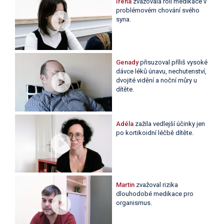
Irena
zvažovala roli medikace v
problémovém chování svého
syna.
Genady
přisuzoval příliš vysoké
dávce léků únavu, nechutenství,
dvojité vidění a noční můry u
dítěte.
Adéla
zažila vedlejší účinky jen
po kortikoidní léčbě dítěte.
Martin
zvažoval rizika
dlouhodobé medikace pro
organismus.