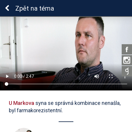
Epilepsie u dětí
Zpět
na téma
U Markova
syna se správná kombinace nenašla,
byl farmakorezistentní.