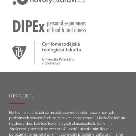
O PROJEKTU
Na těchto stránkách se můžete dozvědět informace o různých
problémech souvisejících se zdravím nebo nemocí. U každého tématu
najdete videa, kde lidé hovoří o svých zkušenostech. Sdílením
zkušeností pacientů se web snaží pomáhat ostatním lidem
porozumět tomu, jaké to je mít zdravotní problémy. Jako první jsme