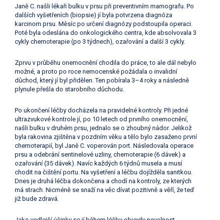
Janě C. našli lékaři bulku v prsu při preventivním mamografu. Po
dalších vyšetřeních (biopsie) jí byla potvrzena diagnóza
karcinom prsu. Měsíc po určení diagnózy podstoupila operaci.
Poté byla odeslána do onkologického centra, kde absolvovala 3
cykly chemoterapie (po 3 týdnech), ozařování a další 3 cykly.
Zprvu v průběhu onemocnění chodila do práce, to ale dál nebylo
možné, a proto po roce nemocenské požádala o invalidní
důchod, který jí byl přidělen. Ten pobírala 3–4 roky a následně
plynule přešla do starobního důchodu.
Po ukončení léčby docházela na pravidelné kontroly. Při jedné
ultrazvukové kontrole jí, po 10 letech od prvního onemocnění,
našli bulku v druhém prsu, jednalo se o zhoubný nádor. Jelikož
byla rakovina zjištěna v pozdním věku a tělo bylo zasaženo první
chemoterapií, byl Janě C. voperován port. Následovala operace
prsu a odebrání sentinelové uzliny, chemoterapie (6 dávek) a
ozařování (35 dávek). Navíc každých 6 týdnů musela a musí
chodit na čištění portu. Na vyšetření a léčbu dojížděla sanitkou.
Dnes je druhá léčba dokončena a chodí na kontroly, ze kterých
má strach. Nicméně se snaží na věc dívat pozitivně a věří, že teď
již bude zdravá.
Jako vedlejší účinky se jí během léčby objevily nevolnost,