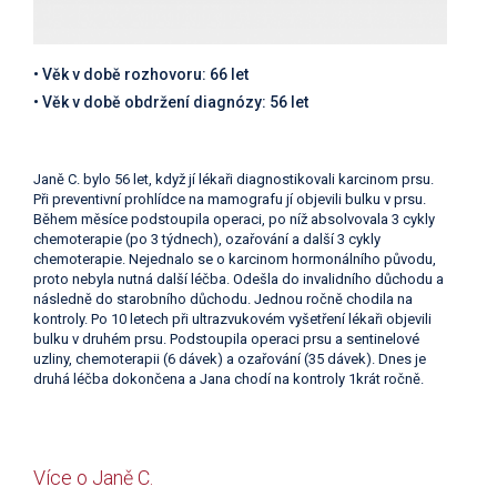
• Věk v době rozhovoru: 66 let
• Věk v době obdržení diagnózy: 56 let
Janě C. bylo 56 let, když jí lékaři diagnostikovali karcinom prsu.
Při preventivní prohlídce na mamografu jí objevili bulku v prsu.
Během měsíce podstoupila operaci, po níž absolvovala 3 cykly
chemoterapie (po 3 týdnech), ozařování a další 3 cykly
chemoterapie. Nejednalo se o karcinom hormonálního původu,
proto nebyla nutná další léčba. Odešla do invalidního důchodu a
následně do starobního důchodu. Jednou ročně chodila na
kontroly. Po 10 letech při ultrazvukovém vyšetření lékaři objevili
bulku v druhém prsu. Podstoupila operaci prsu a sentinelové
uzliny, chemoterapii (6 dávek) a ozařování (35 dávek). Dnes je
druhá léčba dokončena a Jana chodí na kontroly 1krát ročně.
Více o Janě C.