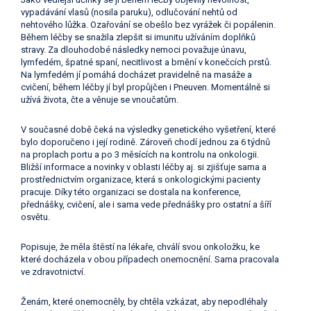
vypadávání vlasů (nosila paruku), odlučování nehtů od
nehtového lůžka. Ozařování se obešlo bez vyrážek či popálenin.
Během léčby se snažila zlepšit si imunitu užíváním doplňků
stravy. Za dlouhodobé následky nemoci považuje únavu,
lymfedém, špatné spaní, necitlivost a brnění v konečcích prstů.
Na lymfedém jí pomáhá docházet pravidelně na masáže a
cvičení, během léčby jí byl propůjčen i Pneuven. Momentálně si
užívá života, čte a věnuje se vnoučatům.
V současné době čeká na výsledky genetického vyšetření, které
bylo doporučeno i její rodině. Zároveň chodí jednou za 6 týdnů
na proplach portu a po 3 měsících na kontrolu na onkologii.
Bližší informace a novinky v oblasti léčby aj. si zjišťuje sama a
prostřednictvím organizace, která s onkologickými pacienty
pracuje. Díky této organizaci se dostala na konference,
přednášky, cvičení, ale i sama vede přednášky pro ostatní a šíří
osvětu.
Popisuje, že měla štěstí na lékaře, chválí svou onkoložku, ke
které docházela v obou případech onemocnění. Sama pracovala
ve zdravotnictví.
Ženám, které onemocněly, by chtěla vzkázat, aby nepodléhaly