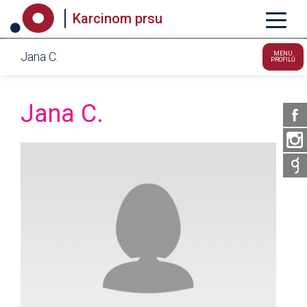
Karcinom prsu
Jana C.
MENU
PROFILŮ
Jana C.