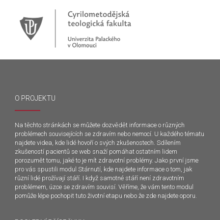
O PROJEKTU
Na těchto stránkách se můžete dozvědět informace o různých
problémech souvisejících se zdravím nebo nemocí. U každého tématu
najdete videa, kde lidé hovoří o svých zkušenostech. Sdílením
zkušeností pacientů se web snaží pomáhat ostatním lidem
porozumět tomu, jaké to je mít zdravotní problémy. Jako první jsme
pro vás spustili modul Stárnutí, kde najdete informace o tom, jak
různí lidé prožívají stáří. I když samotné stáří není zdravotním
problémem, úzce se zdravím souvisí. Věříme, že vám tento modul
pomůže lépe pochopit tuto životní etapu nebo že zde najdete oporu.