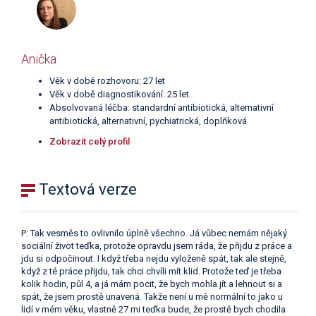
Anička
Věk v době rozhovoru: 27 let
Věk v době diagnostikování: 25 let
Absolvovaná léčba: standardní antibiotická, alternativní
antibiotická, alternativní, pychiatrická, doplňková
Zobrazit celý profil
Textová verze
P: Tak vesměs to ovlivnilo úplně všechno. Já vůbec nemám nějaký
sociální život teďka, protože opravdu jsem ráda, že přijdu z práce a
jdu si odpočinout. I když třeba nejdu vyloženě spát, tak ale stejně,
když z té práce přijdu, tak chci chvíli mít klid. Protože teď je třeba
kolik hodin, půl 4, a já mám pocit, že bych mohla jít a lehnout si a
spát, že jsem prostě unavená. Takže není u mě normální to jako u
lidí v mém věku, vlastně 27 mi teďka bude, že prostě bych chodila