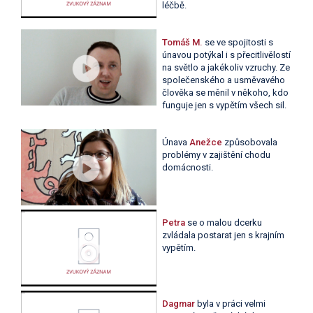
léčbě.
Tomáš M.
se ve spojitosti s
únavou potýkal i s přecitlivělostí
na světlo a jakékoliv vzruchy. Ze
společenského a usměvavého
člověka se měnil v někoho, kdo
funguje jen s vypětím všech sil.
Únava
Anežce
způsobovala
problémy v zajištění chodu
domácnosti.
Petra
se o malou dcerku
zvládala postarat jen s krajním
vypětím.
Dagmar
byla v práci velmi