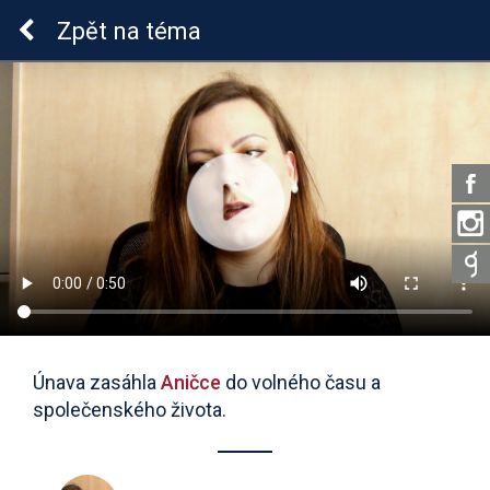
Lymeská borrelióza
Zpět
na téma
Únava zasáhla
Aničce
do volného času a
společenského života.