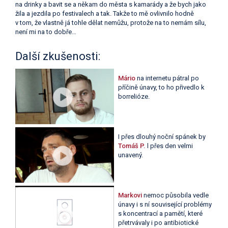
na drinky a bavit se a někam do města s kamarády a že bych jako
žila a jezdila po festivalech a tak. Takže to mě ovlivnilo hodně
v tom, že vlastně já tohle dělat nemůžu, protože na to nemám sílu,
není mi na to dobře…
Další zkušenosti:
Mário
na internetu pátral po
příčině únavy, to ho přivedlo k
borrelióze.
I přes dlouhý noční spánek by
Tomáš P.
l přes den velmi
unavený.
Markovi
nemoc působila vedle
únavy i s ní související problémy
s koncentrací a pamětí, které
přetrvávaly i po antibiotické