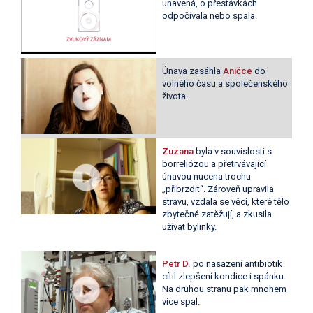
unavená, o přestávkách
odpočívala nebo spala.
Únava zasáhla
Aničce
do
volného času a společenského
života.
Zuzana
byla v souvislosti s
borreliózou a přetrvávající
únavou nucena trochu
„přibrzdit“. Zároveň upravila
stravu, vzdala se věcí, které tělo
zbytečně zatěžují, a zkusila
užívat bylinky.
Petr D.
po nasazení antibiotik
cítil zlepšení kondice i spánku.
Na druhou stranu pak mnohem
více spal.