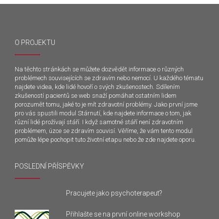
O PROJEKTU
Na těchto stránkách se můžete dozvědět informace o různých
problémech souvisejících se zdravím nebo nemocí. U každého tématu
najdete videa, kde lidé hovoří o svých zkušenostech. Sdílením
zkušeností pacientů se web snaží pomáhat ostatním lidem
porozumět tomu, jaké to je mít zdravotní problémy. Jako první jsme
pro vás spustili modul Stárnutí, kde najdete informace o tom, jak
různí lidé prožívají stáří. I když samotné stáří není zdravotním
problémem, úzce se zdravím souvisí. Věříme, že vám tento modul
pomůže lépe pochopit tuto životní etapu nebo že zde najdete oporu.
POSLEDNÍ PŘÍSPĚVKY
Pracujete jako psychoterapeut?
Přihlašte se na první online workshop