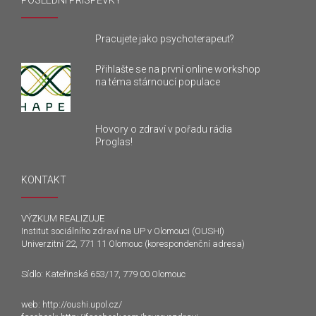
POSLEDNÍ PŘÍSPĚVKY
Pracujete jako psychoterapeut?
Přihlašte se na první online workshop
na téma stárnoucí populace
Hovory o zdraví v pořadu rádia
Proglas!
KONTAKT
VÝZKUM REALIZUJE
Institut sociálního zdraví na UP v Olomouci (OUSHI)
Univerzitní 22, 771 11 Olomouc (korespondenční adresa)
Sídlo: Kateřinská 653/17, 779 00 Olomouc
web:
http://oushi.upol.cz/