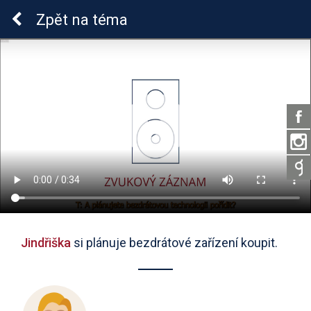
Sluchová vada u dětí
Zpět
na téma
Jindřiška
si plánuje bezdrátové zařízení koupit.