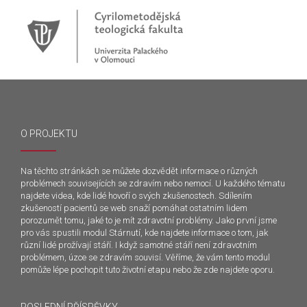
O PROJEKTU
Na těchto stránkách se můžete dozvědět informace o různých
problémech souvisejících se zdravím nebo nemocí. U každého tématu
najdete videa, kde lidé hovoří o svých zkušenostech. Sdílením
zkušeností pacientů se web snaží pomáhat ostatním lidem
porozumět tomu, jaké to je mít zdravotní problémy. Jako první jsme
pro vás spustili modul Stárnutí, kde najdete informace o tom, jak
různí lidé prožívají stáří. I když samotné stáří není zdravotním
problémem, úzce se zdravím souvisí. Věříme, že vám tento modul
pomůže lépe pochopit tuto životní etapu nebo že zde najdete oporu.