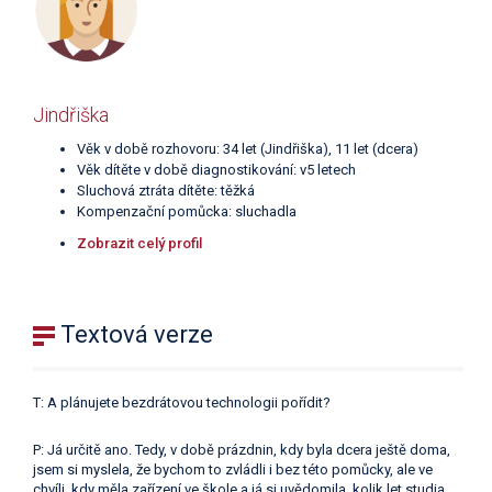
Jindřiška
Věk v době rozhovoru: 34 let (Jindřiška), 11 let (dcera)
Věk dítěte v době diagnostikování: v5 letech
Sluchová ztráta dítěte: těžká
Kompenzační pomůcka: sluchadla
Zobrazit celý profil
Textová verze
T: A plánujete bezdrátovou technologii pořídit?
P: Já určitě ano. Tedy, v době prázdnin, kdy byla dcera ještě doma,
jsem si myslela, že bychom to zvládli i bez této pomůcky, ale ve
chvíli, kdy měla zařízení ve škole a já si uvědomila, kolik let studia