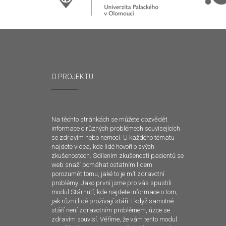
O PROJEKTU
Na těchto stránkách se můžete dozvědět
informace o různých problémech souvisejících
se zdravím nebo nemocí. U každého tématu
najdete videa, kde lidé hovoří o svých
zkušenostech. Sdílením zkušeností pacientů se
web snaží pomáhat ostatním lidem
porozumět tomu, jaké to je mít zdravotní
problémy. Jako první jsme pro vás spustili
modul Stárnutí, kde najdete informace o tom,
jak různí lidé prožívají stáří. I když samotné
stáří není zdravotním problémem, úzce se
zdravím souvisí. Věříme, že vám tento modul