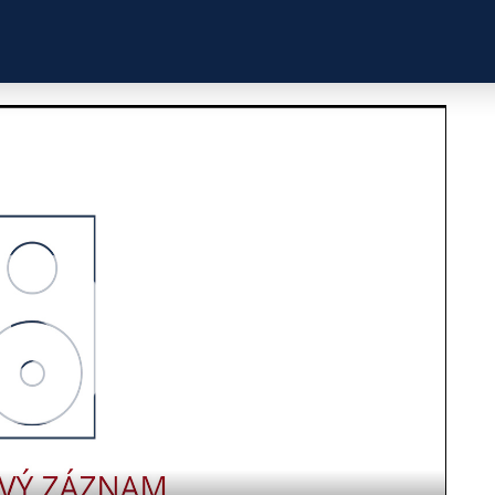
ZKUŠENOSTI
PROFILY ÚČASTNÍKŮ
UŽITEČN