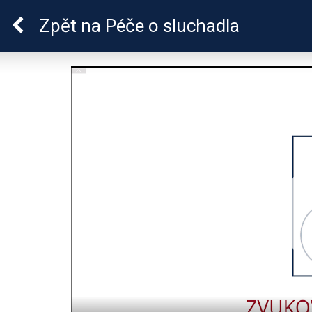
Sluchová vada u dětí
Zpět
na Péče o sluchadla