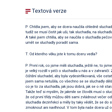
Textová verze
P: Chtěla jsem, aby se dcera naučila ohledně sluchadel
tudíž se musí čistit jak uši, tak sluchadla, na sluch
A také jsem chtěla, aby se naučila o sluchadla pečov
umět se sluchadly poradit sama.
T: Od kterého věku jste k tomu dceru vedla?
P: První rok, co jsme měli sluchadla, ještě ne, to jsm
je velký rozdíl v péči o sluchadla u nás a v zahranič
čištění sluchadel, aby byla vydesinfikovaná, vše ostat
jsem sama netušila, co všechno se se sluchadly dělá
co je to za sluchadla, jak jsou dobrá, jak se o ně starat
Takže teď si myslím, že jakmile se člověk musí o sluc
že od první třídy můžou děti sami zvládnout večer odlo
sluchadla dezinfekcí a měly by taky vědět, že se do 
zmoknout ani navlhnout. V tom byla naše dcera už od