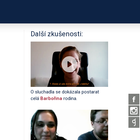
PODPOŘTE NÁS
É ODKAZY
O PROJEKTU
Další zkušenosti:
O sluchadla se dokázala postarat
celá
Barbořina
rodina.