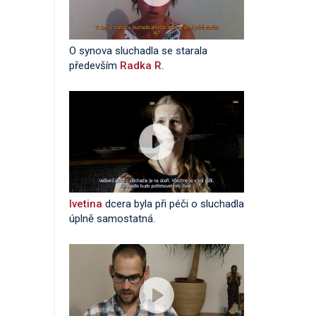
O synova sluchadla se starala
především
Radka R.
Ivetina
dcera byla při péči o sluchadla
úplně samostatná.