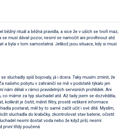
 běžný rituál a běžná pravidla, a sice že v uších se tvoří maz,
adla se musí dávat pozor, nesmí se namočit ani provlhnout atd.
at a byla v tom samostatná. Jelikož jsou situace, kdy si musí
e se sluchadly spíš bojovaly, já i dcera. Taky musím zmínit, že
í. Za našeho pobytu v zahraničí se mě v podstatě týkalo jen
ní nám dělali v rámci pravidelných servisních prohlídek. Ani
, co máme za typ sluchadel atd. Až tady jsem se dozvěděla,
, kolikrát je čistit, měnit filtry, prostě veškeré informace.
hadla postarat, měl by to samé začít učit i své dítě. Myslím,
žit sluchadla do krabičky, zkontrolovat stav baterie, očistit
sluchadel nesmí dostat voda nebo že když prší, nesmí
 první třídy poučená.