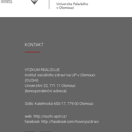
KONTAKT
VÝZKUM REALIZUJE
Institut sociálního zdraví na UP v Olomouci
(OUSHI)
Univerzitní 22, 771 11 Olomouc
(korespondenční adresa)
Sídlo: Kateřinská 653/17, 779 00 Olomouc
web:
http://oushi.upol.cz/
facebook:
http://facebook.com/hovoryozdravi