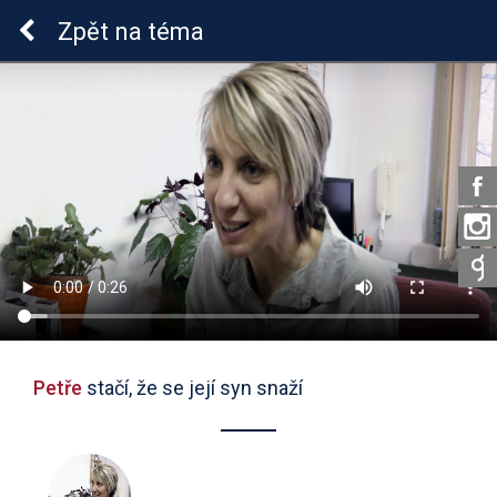
Epilepsie u dětí
Zpět
na téma
Petře
stačí, že se její syn snaží