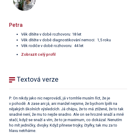
Petra
Věk dítěte v době rozhovoru: 18 let
Věk dítěte v době diagnostikování nemoci: 1,5 roku
Věk rodiče v době rozhovoru: 44 let
Zobrazit celý profil
Textová verze
P: On nikdy jako nic neprovádí, já v tomhle musím říct, že je
v pohodě. A zase ani já, ani manžel nejsme, že bychom lpěli na
nějakých školních výsledcích. Já chápu, že to má ztížené, že to tak
snadné není, že mu to nejde snadno. Ale on se hrozně snaží a mně
stačí, když se snaží a vím, že to je maximum, co dokázal. Nenutím
ho mít jedničky, dvojky. Když přinese trojky, čtyřky, tak mu za to
hlavu netrháme.