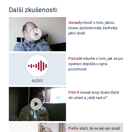
Další zkušenosti:
Genady
mluvil o tom, jakou
únavu způsobovaly záchvaty
jeho dceři.
Petra36
mluvila o tom, jak se po
operaci zlepšila u syna
pozornost..
Petr K
musel svoji dceru tlačit
do učení a „stát nad ní“.
Petře
stačí, že se její syn snaží