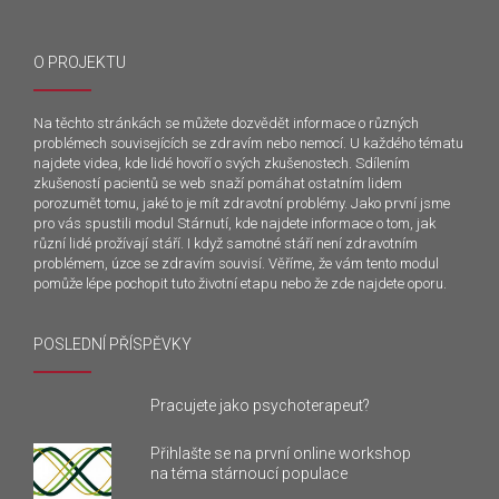
O PROJEKTU
Na těchto stránkách se můžete dozvědět informace o různých
problémech souvisejících se zdravím nebo nemocí. U každého tématu
najdete videa, kde lidé hovoří o svých zkušenostech. Sdílením
zkušeností pacientů se web snaží pomáhat ostatním lidem
porozumět tomu, jaké to je mít zdravotní problémy. Jako první jsme
pro vás spustili modul Stárnutí, kde najdete informace o tom, jak
různí lidé prožívají stáří. I když samotné stáří není zdravotním
problémem, úzce se zdravím souvisí. Věříme, že vám tento modul
pomůže lépe pochopit tuto životní etapu nebo že zde najdete oporu.
POSLEDNÍ PŘÍSPĚVKY
Pracujete jako psychoterapeut?
Přihlašte se na první online workshop
na téma stárnoucí populace