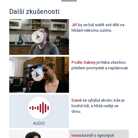
Další zkušenosti:
Jiří
by se bál svěřit své dítě na
hlídání někomu cizímu.
Podle Sabiny
je třeba všechno
předem promyslet a naplánovat.
David
se vyhýbá akcím, kde je
hodně lidí, a hlídá raději ve
dvou.
Irena
hovoří o synových