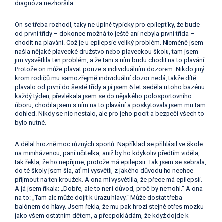
diagnóza nezhoršila.
On se třeba rozhodl, taky ne úplně typicky pro epileptiky, že bude
od první třídy – dokonce možná to ještě ani nebyla první třída –
chodit na plavání. Což je u epilepsie veliký problém. Nicméně jsem
našla nějaké plavecké družstvo nebo plaveckou školu, tam jsem
jim vysvětlila ten problém, a že tam s ním budu chodit na to plavání.
Protože on může plavat pouze s individuálním dozorem. Nikdo jiný
krom rodičů mu samozřejmě individuální dozor nedá, takže dítě
plavalo od první do šesté třídy a já jsem 6 let seděla u toho bazénu
každý týden, převlékala jsem se do nějakého polosportovního
úboru, chodila jsem s ním na to plavání a poskytovala jsem mu tam
dohled. Nikdy se nic nestalo, ale pro jeho pocit a bezpečí všech to
bylo nutné.
A dělal hrozně moc různých sportů. Například se přihlásil ve škole
na miniházenou, paní učitelka, aniž by ho kdykoliv předtím viděla,
tak řekla, že ho nepřijme, protože má epilepsii. Tak jsem se sebrala,
do té školy jsem šla, ať mi vysvětlí, z jakého důvodu ho nechce
přijmout na ten kroužek. A ona mi vysvětlila, že přece má epilepsii.
A já jsem říkala: „Dobře, ale to není důvod, proč by nemohl.“ A ona
na to: „Tam ale může dojít k úrazu hlavy.“ Může dostat třeba
balónem do hlavy. Jsem řekla, že mu pak hrozí stejně otřes mozku
jako všem ostatním dětem, a předpokládám, že když dojde k