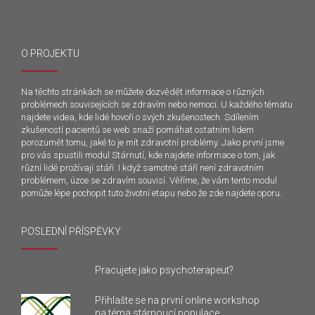
O PROJEKTU
Na těchto stránkách se můžete dozvědět informace o různých
problémech souvisejících se zdravím nebo nemocí. U každého tématu
najdete videa, kde lidé hovoří o svých zkušenostech. Sdílením
zkušeností pacientů se web snaží pomáhat ostatním lidem
porozumět tomu, jaké to je mít zdravotní problémy. Jako první jsme
pro vás spustili modul Stárnutí, kde najdete informace o tom, jak
různí lidé prožívají stáří. I když samotné stáří není zdravotním
problémem, úzce se zdravím souvisí. Věříme, že vám tento modul
pomůže lépe pochopit tuto životní etapu nebo že zde najdete oporu.
POSLEDNÍ PŘÍSPĚVKY
Pracujete jako psychoterapeut?
Přihlašte se na první online workshop
na téma stárnoucí populace