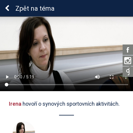
Epilepsie u dětí
Zpět
na téma
Irena
hovoří o synových sportovních aktivitách.