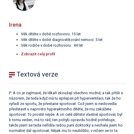
Irena
Věk dítěte v době rozhovoru: 15 let
Věk dítěte v době diagnostikování nemoci: 5 let
Věk rodiče v době rozhovoru: 44 let
Zobrazit celý profil
Textová verze
P: A co je zajímavé, že lékaři zkoušejí všechno možné, a tak přišli s
názorem, že teda když má tu epilepsii při hyperventilaci, tak že ho
vyřadí ze sportu, že přestane sportovat. Což jsem si nedovedla
představit u naprosto hyperaktivního dítěte, že mu zakážete
sportovat. To prostě nejde. A on celé dětství vlastně sportoval, byl
k tomu veden, má to rád, ten pohyb opravdu hodně potřebuje,
takže jsem se teda neřídila radou paní doktorky a nechala jsem ho
normálně dál sportovat. Nějak mu to neublížilo, v ničem se to ta