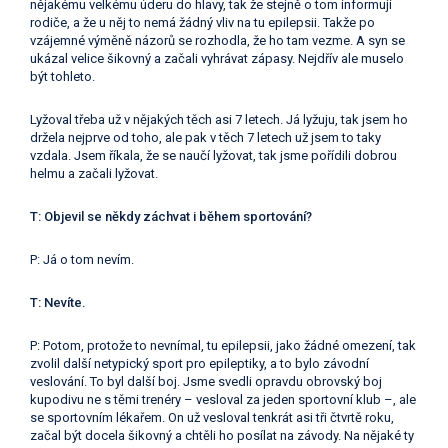
nějakému velkému úderu do hlavy, tak že stejně o tom informují
rodiče, a že u něj to nemá žádný vliv na tu epilepsii. Takže po
vzájemné výměně názorů se rozhodla, že ho tam vezme. A syn se
ukázal velice šikovný a začali vyhrávat zápasy. Nejdřív ale muselo
být tohleto.
Lyžoval třeba už v nějakých těch asi 7 letech. Já lyžuju, tak jsem ho
držela nejprve od toho, ale pak v těch 7 letech už jsem to taky
vzdala. Jsem říkala, že se naučí lyžovat, tak jsme pořídili dobrou
helmu a začali lyžovat.
T: Objevil se někdy záchvat i během sportování?
P: Já o tom nevím.
T: Nevíte.
P: Potom, protože to nevnímal, tu epilepsii, jako žádné omezení, tak
zvolil další netypický sport pro epileptiky, a to bylo závodní
veslování. To byl další boj. Jsme svedli opravdu obrovský boj
kupodivu ne s těmi trenéry – vesloval za jeden sportovní klub –, ale
se sportovním lékařem. On už vesloval tenkrát asi tři čtvrtě roku,
začal být docela šikovný a chtěli ho posílat na závody. Na nějaké ty