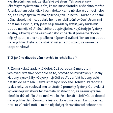
kvalifikační musí mít už lékařské vyšetření. Tak prošel celým
lékařským vyšetřením, s tím, že má super kondici a všechno možné.
A tenkrát tam byla nějaká paní doktorka, na nějaké výpomoci nebo
co, a ta když zjistila, že má epilepsii, tak úplně to… Takže nic nesmí
dělat, absolutně nic, poslala ho na rehabilitační cvičení. Jsem s ní
opět měla výstup, kdy jsem se jí snažila vysvětlit, jaký bude mít
dopad na nějaké třináctiletého dospívajícího, když tedy je fyzicky
zdatný, šikovný, chce veslovat nebo chce dělat poměrně dobře
nějaký sport, a ona ho pošle na nápravná cvičení. Tak asi ten dopad
na psychiku dítěte bude stokrát větší než to riziko, že se někde
utopí na Vltavě.
T: Z jakého důvodu vám navrhla tu rehabilitaci?
P: Že má kulatá záda v té době. Což paradoxně mu potom
veslování strašlivě pomohlo na to, protože on byl vždycky hubený.
Hubený, vysoký. Byl vždycky největší ze třídy a fakt hubený, celé
dětství od narození. Takže s tím bylo spojené i tohleto. Paradoxně
ty dva roky, co vesloval, mu to strašně pomohly fyzicky. Opravdu si
vytvořil nějaký taková ten tvar těla, včetně toho, že se mu výrazně
zlepšilo držení těla. A to mně vadilo, že ti lékaři neřeší vůbec dopad
na psychiku dětí. Že možná řeší víc dopad na psychiku rodičů než
dětí. To zůstává trošku mimo nějaké jejich rozlišovací schopnosti.