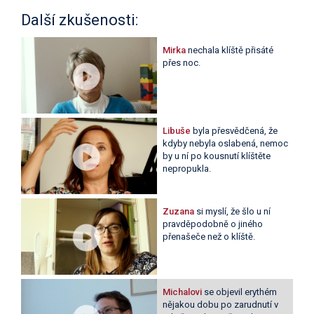
Další zkušenosti:
Mirka
nechala klíště přisáté
přes noc.
Libuše
byla přesvědčená, že
kdyby nebyla oslabená, nemoc
by u ní po kousnutí klíštěte
nepropukla.
Zuzana
si myslí, že šlo u ní
pravděpodobně o jiného
přenašeče než o klíště.
Michalovi
se objevil erythém
nějakou dobu po zarudnutí v