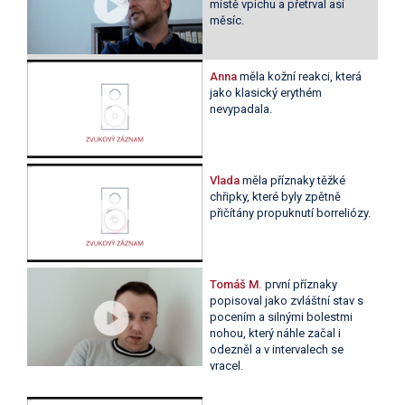
místě vpichu a přetrval asi
měsíc.
Anna
měla kožní reakci, která
jako klasický erythém
nevypadala.
Vlada
měla příznaky těžké
chřipky, které byly zpětně
přičítány propuknutí borreliózy.
Tomáš M.
první příznaky
popisoval jako zvláštní stav s
pocením a silnými bolestmi
nohou, který náhle začal i
odezněl a v intervalech se
vracel.