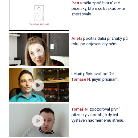
Petra
měla zpočátku různé
příznaky, které se kaskádovitě
zhoršovaly.
Aneta
pocítila další příznaky půl
roku po objevení erythému.
Lékaři připisovali potíže
Tomáše N.
jiným příčinám.
Tomáš N.
zpozoroval první
příznaky v období, kdy byl
vystaven nadměrnému stresu.