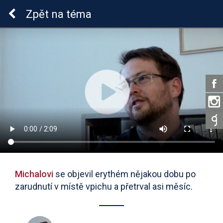
Lymeská borrelióza
Zpět
na téma
Michalovi
se objevil erythém nějakou dobu po
zarudnutí v místě vpichu a přetrval asi měsíc.