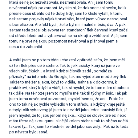
která se nějak nezvětšovala, nezmenšovala. Ani jsem tomu
nevěnoval nějak pozornost. Myslím si, že dokonce ani nevím, kolik
přesně času uběhlo od té doby, kdy jsem to klíště vytáhl, k tomu,
než se tam projevily nějaké první věci, které jsem vůbec nespojoval
s borreliózou. Ale řekl bych, že to byl minimálně měsíc, dva. A pak
se tam teda začal objevovat ten standardní flek červený, který začal
od středu blednout a vybarvovat se na okraji a zvětšovat. A já jsem
tomu nejprve nějakou pozornost nevěnoval a plánoval jsem si
cestu do zahraničí.
A vrátil jsem se po tom týdnu chození v přírodě s tím, že jsem měl
už ten flek přes celé stehno. Tak to je klasický, který už jsme ve
všech příručkách… a který, když si člověk zadá „borrelióza
příznaky“ na internetu do Googlu, tak mu vyjede ten modelový flek.
Takže to mě žena jaksi, když to viděla, nahnala k doktorovi, k
praktikovi, který když to viděl, tak si myslel, že to tam mám dlouho a
tak dále. Na té noze jsem to myslím měl tak tři týdny, měsíc. Tak jak
jsem tomu nevěnoval pozornost, myslel jsem si, že ani… Protože
ono to tak nějak rychle vybledlo v tom středu, a když ty kraje ještě
nebyly tolik vybarveny, já jsem to neviděl jako jeden souvislý flek, já
jsem myslel, že to jsou jenom nějaké… když se člověk přeleží nebo
mám třeba nějakou gumu silnější kolem stehna, tak to občas udělá
takové ty… Tak jsem to vlastně neviděl jako souvislý… Pak už to teda
po návratu bylo jasné.