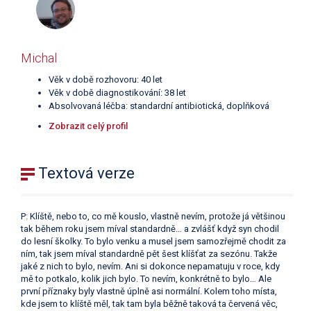
Michal
Věk v době rozhovoru: 40 let
Věk v době diagnostikování: 38 let
Absolvovaná léčba: standardní antibiotická, doplňková
Zobrazit celý profil
Textová verze
P: Klíště, nebo to, co mě kouslo, vlastně nevím, protože já většinou
tak během roku jsem míval standardně… a zvlášť když syn chodil
do lesní školky. To bylo venku a musel jsem samozřejmě chodit za
ním, tak jsem míval standardně pět šest klíšťat za sezónu. Takže
jaké z nich to bylo, nevím. Ani si dokonce nepamatuju v roce, kdy
mě to potkalo, kolik jich bylo. To nevím, konkrétně to bylo… Ale
první příznaky byly vlastně úplně asi normální. Kolem toho místa,
kde jsem to klíště měl, tak tam byla běžně taková ta červená věc,