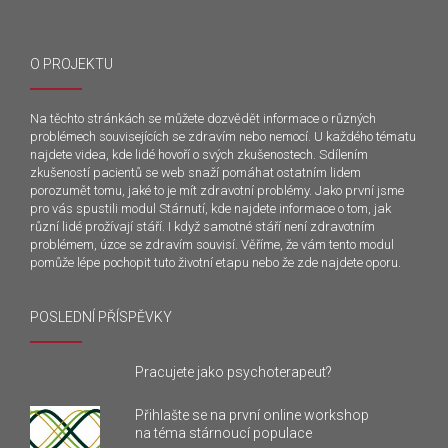
O PROJEKTU
Na těchto stránkách se můžete dozvědět informace o různých
problémech souvisejících se zdravím nebo nemocí. U každého tématu
najdete videa, kde lidé hovoří o svých zkušenostech. Sdílením
zkušeností pacientů se web snaží pomáhat ostatním lidem
porozumět tomu, jaké to je mít zdravotní problémy. Jako první jsme
pro vás spustili modul Stárnutí, kde najdete informace o tom, jak
různí lidé prožívají stáří. I když samotné stáří není zdravotním
problémem, úzce se zdravím souvisí. Věříme, že vám tento modul
pomůže lépe pochopit tuto životní etapu nebo že zde najdete oporu.
POSLEDNÍ PŘÍSPĚVKY
Pracujete jako psychoterapeut?
Přihlašte se na první online workshop
na téma stárnoucí populace