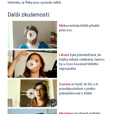
internetu, ty fleky jsou opravdu velké.
Další zkušenosti:
Mirka
nechala klíště přisáté
přes noc.
Libuše
byla přesvědčená, že
kdyby nebyla oslabená, nemoc
by u ní po kousnutí klíštěte
nepropukla.
Zuzana
si myslí, že šlo u ní
pravděpodobně o jiného
přenašeče než o klíště.
Michalovi
se objevil erythém