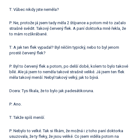
T: Vůbec nikdy jste neměla?
P: Ne, protože já jsem tady měla 2 štípance a potom mě to začalo
strašně svědit. Takový červený flek. A paní doktorka mně řekla, že
to mám rozškrábané.
T: A jak ten flek vypadal? Byl něčím typický, nebo to byl jenom
prostě červený flek?
P: Byl to červený flek a potom, po delší době, kolem to bylo takové
bílé. Ale já jsem to neměla takové strašně veliké. Já jsem ten flek
měla takový menší. Nebyl takový velký, jak to bývá.
Dcera: Tys říkala, že to bylo jak padesátikoruna.
P: Ano.
T: Takže spíš menší.
P: Nebylo to velké. Tak si říkám, že možná i z toho paní doktorka
usuzovala, že ty fleky, že jsou veliké. Co jsem viděla potom na