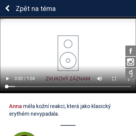
Lymeská borrelióza
Zpět
na téma
Anna
měla kožní reakci, která jako klasický
erythém nevypadala.