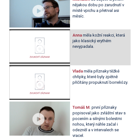
nějakou dobu po zarudnutí v
místě vpichu a přetrval asi
měsíc.
Anna
měla kožní reakci, která
jako klasický erythém
nevypadala.
Vlada
měla příznaky těžké
chřipky, které byly zpětně
přičítány propuknutí borreliózy.
Tomáš M.
první příznaky
popisoval jako zvláštní stav s
pocením a silnými bolestmi
nohou, který náhle začal i
odezněl a v intervalech se
vracel.