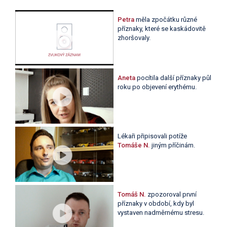
Petra
měla zpočátku různé
příznaky, které se kaskádovitě
zhoršovaly.
Aneta
pocítila další příznaky půl
roku po objevení erythému.
Lékaři připisovali potíže
Tomáše N.
jiným příčinám.
Tomáš N.
zpozoroval první
příznaky v období, kdy byl
vystaven nadměrnému stresu.