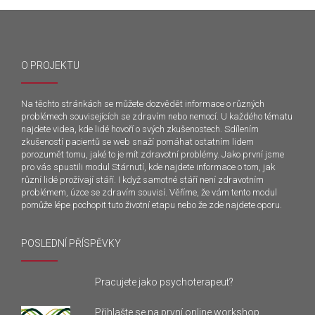
O PROJEKTU
Na těchto stránkách se můžete dozvědět informace o různých
problémech souvisejících se zdravím nebo nemocí. U každého tématu
najdete videa, kde lidé hovoří o svých zkušenostech. Sdílením
zkušeností pacientů se web snaží pomáhat ostatním lidem
porozumět tomu, jaké to je mít zdravotní problémy. Jako první jsme
pro vás spustili modul Stárnutí, kde najdete informace o tom, jak
různí lidé prožívají stáří. I když samotné stáří není zdravotním
problémem, úzce se zdravím souvisí. Věříme, že vám tento modul
pomůže lépe pochopit tuto životní etapu nebo že zde najdete oporu.
POSLEDNÍ PŘÍSPĚVKY
Pracujete jako psychoterapeut?
Přihlašte se na první online workshop