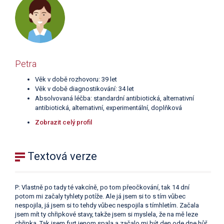
Petra
Věk v době rozhovoru: 39 let
Věk v době diagnostikování: 34 let
Absolvovaná léčba: standardní antibiotická, alternativní
antibiotická, alternativní, experimentální, doplňková
Zobrazit celý profil
Textová verze
P: Vlastně po tady té vakcíně, po tom přeočkování, tak 14 dní
potom mi začaly tyhlety potíže. Ale já jsem si to s tím vůbec
nespojila, já jsem si to tehdy vůbec nespojila s tímhletím. Začala
jsem mít ty chřipkové stavy, takže jsem si myslela, že na mě leze
chřipka. Tak jsem furt jenom spala a začalo mi být den ode dne hůř.