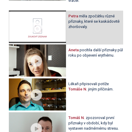
vracel.
Petra
měla zpočátku různé
příznaky, které se kaskádovitě
zhoršovaly.
Aneta
pocítila další příznaky půl
roku po objevení erythému.
Lékaři připisovali potíže
Tomáše N.
jiným příčinám.
Tomáš N.
zpozoroval první
příznaky v období, kdy byl
vystaven nadměrnému stresu.