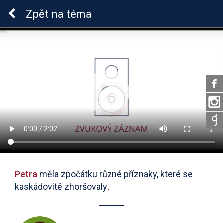
Lymeská borrelióza
Zpět
na téma
Petra
měla zpočátku různé příznaky, které se
kaskádovitě zhoršovaly
.