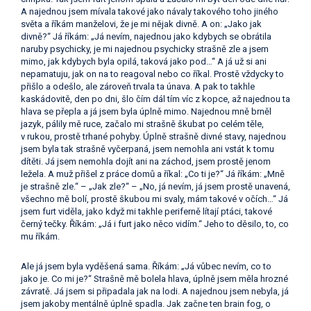
A najednou jsem mívala takové jako návaly takového toho jiného
světa a říkám manželovi, že je mi nějak divně. A on: „Jako jak
divně?“ Já říkám: „Já nevím, najednou jako kdybych se obrátila
naruby psychicky, je mi najednou psychicky strašně zle a jsem
mimo, jak kdybych byla opilá, taková jako pod…“ A já už si ani
nepamatuju, jak on na to reagoval nebo co říkal. Prostě vždycky to
přišlo a odešlo, ale zároveň trvala ta únava. A pak to takhle
kaskádovitě, den po dni, šlo čím dál tím víc z kopce, až najednou ta
hlava se přepla a já jsem byla úplně mimo. Najednou mně brněl
jazyk, pálily mě ruce, začalo mi strašně škubat po celém těle,
v rukou, prostě trhané pohyby. Úplně strašně divné stavy, najednou
jsem byla tak strašně vyčerpaná, jsem nemohla ani vstát k tomu
dítěti. Já jsem nemohla dojít ani na záchod, jsem prostě jenom
ležela. A muž přišel z práce domů a říkal: „Co ti je?“ Já říkám: „Mně
je strašně zle.“ – „Jak zle?“ – „No, já nevím, já jsem prostě unavená,
všechno mě bolí, prostě škubou mi svaly, mám takové v očích…“ Já
jsem furt viděla, jako když mi takhle periferně lítají ptáci, takové
černý tečky. Říkám: „Já i furt jako něco vidím.“ Jeho to děsilo, to, co
mu říkám.
Ale já jsem byla vyděšená sama. Říkám: „Já vůbec nevím, co to
jako je. Co mi je?“ Strašně mě bolela hlava, úplně jsem měla hrozné
závratě. Já jsem si připadala jak na lodi. A najednou jsem nebyla, já
jsem jakoby mentálně úplně spadla. Jak začne ten brain fog, o