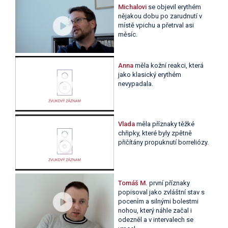
Michalovi
se objevil erythém
nějakou dobu po zarudnutí v
místě vpichu a přetrval asi
měsíc.
Anna
měla kožní reakci, která
jako klasický erythém
nevypadala.
Vlada
měla příznaky těžké
chřipky, které byly zpětně
přičítány propuknutí borreliózy.
Tomáš M.
první příznaky
popisoval jako zvláštní stav s
pocením a silnými bolestmi
nohou, který náhle začal i
odezněl a v intervalech se