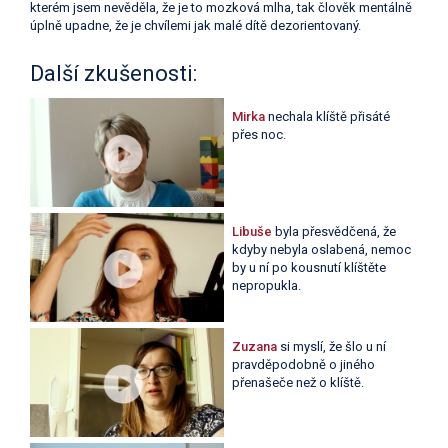
kterém jsem nevěděla, že je to mozková mlha, tak člověk mentálně
úplně upadne, že je chvílemi jak malé dítě dezorientovaný.
Další zkušenosti:
Mirka
nechala klíště přisáté
přes noc.
Libuše
byla přesvědčená, že
kdyby nebyla oslabená, nemoc
by u ní po kousnutí klíštěte
nepropukla.
Zuzana
si myslí, že šlo u ní
pravděpodobně o jiného
přenašeče než o klíště.