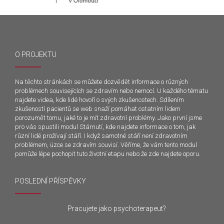
O PROJEKTU
Na těchto stránkách se můžete dozvědět informace o různých
problémech souvisejících se zdravím nebo nemocí. U každého tématu
najdete videa, kde lidé hovoří o svých zkušenostech. Sdílením
zkušeností pacientů se web snaží pomáhat ostatním lidem
porozumět tomu, jaké to je mít zdravotní problémy. Jako první jsme
pro vás spustili modul Stárnutí, kde najdete informace o tom, jak
různí lidé prožívají stáří. I když samotné stáří není zdravotním
problémem, úzce se zdravím souvisí. Věříme, že vám tento modul
pomůže lépe pochopit tuto životní etapu nebo že zde najdete oporu.
POSLEDNÍ PŘÍSPĚVKY
Pracujete jako psychoterapeut?