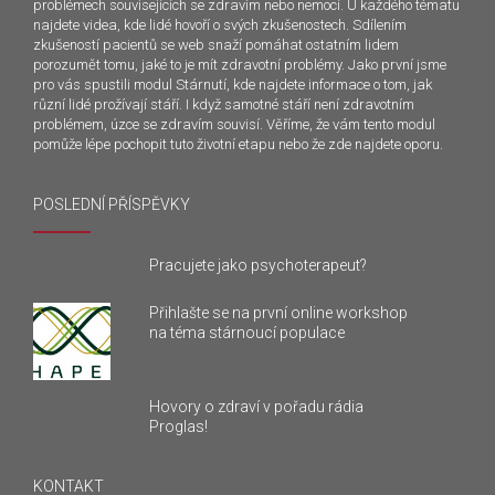
problémech souvisejících se zdravím nebo nemocí. U každého tématu
najdete videa, kde lidé hovoří o svých zkušenostech. Sdílením
zkušeností pacientů se web snaží pomáhat ostatním lidem
porozumět tomu, jaké to je mít zdravotní problémy. Jako první jsme
pro vás spustili modul Stárnutí, kde najdete informace o tom, jak
různí lidé prožívají stáří. I když samotné stáří není zdravotním
problémem, úzce se zdravím souvisí. Věříme, že vám tento modul
pomůže lépe pochopit tuto životní etapu nebo že zde najdete oporu.
POSLEDNÍ PŘÍSPĚVKY
Pracujete jako psychoterapeut?
Přihlašte se na první online workshop
na téma stárnoucí populace
Hovory o zdraví v pořadu rádia
Proglas!
KONTAKT