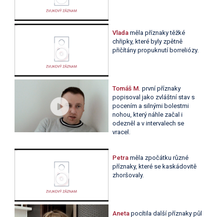
Vlada
měla příznaky těžké
chřipky, které byly zpětně
přičítány propuknutí borreliózy.
Tomáš M.
první příznaky
popisoval jako zvláštní stav s
pocením a silnými bolestmi
nohou, který náhle začal i
odezněl a v intervalech se
vracel.
Petra
měla zpočátku různé
příznaky, které se kaskádovitě
zhoršovaly.
Aneta
pocítila další příznaky půl