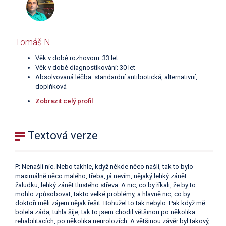
Tomáš N.
Věk v době rozhovoru: 33 let
Věk v době diagnostikování: 30 let
Absolvovaná léčba: standardní antibiotická, alternativní,
doplňková
Zobrazit celý profil
Textová verze
P: Nenašli nic. Nebo takhle, když někde něco našli, tak to bylo
maximálně něco malého, třeba, já nevím, nějaký lehký zánět
žaludku, lehký zánět tlustého střeva. A nic, co by říkali, že by to
mohlo způsobovat, takto velké problémy, a hlavně nic, co by
doktoři měli zájem nějak řešit. Bohužel to tak nebylo. Pak když mě
bolela záda, tuhla šíje, tak to jsem chodil většinou po několika
rehabilitacích, po několika neurolozích. A většinou závěr byl takový,