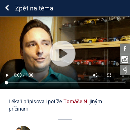
Lymeská borrelióza
Zpět
na téma
Lékaři připisovali potíže
Tomáše N.
jiným
příčinám.