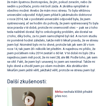
že mám špatnou životosprávu, že jím, pokud zvracím, nebo že
sedím u počítače, proto mě bolí záda. A zkrátka vymýšleli si
všechno možné. Anebo že mám moc stresu. To byla většinou
univerzální odpověď. Když jsem přišel k jakémukoliv doktorovi
v roce 2014, tak v podstatě univerzální odpověď byla, že jsem
vystresovaný, ať se hodím do pohody, že jsem vystresovaný.To byla
sice pravda v té době, protože mi onemocněl otec – pak se z toho
teda naštěstí dostal. Byl to onkologicky problém, ale dostal se
z toho, díky bohu, za to jsem samozřejmě byl rád. A na tom studiu
mi poměrně hodně záleželo, takže měli ti lékaři pravdu, že ve stresu
jsem byl. Nicméně bylo mi to divné, protože tak jak sem žil v tom
roce 14, tak jsem žil i několik let předtím. A najednou mi přišlo, že
jsem počátkem roku 2014 zestárl o 60 let. V té době mi bylo 28 a
najednou jsem měl pocit, že mi není 28, ale 88. Podle toho, jak sem
se cítil. Fakt, že jsem byl i unavený, to jsem ani nevnímal. Takže mi
bylo divně a chodil jsem po všem možném. Ale zkrátka těm
lékařům jsem ještě věřil, jakžtakž věřil, protože ve stresu jsem byl.
Další zkušenosti:
Mirka
nechala klíště přisáté
přes noc.