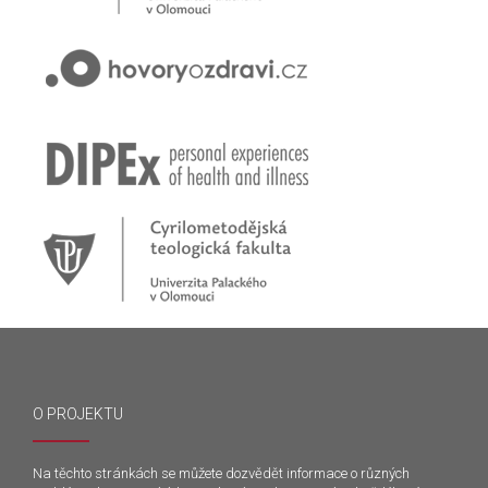
O PROJEKTU
Na těchto stránkách se můžete dozvědět informace o různých