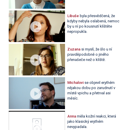
Libuše
byla přesvědčená, že
kdyby nebyla oslabená, nemoc
by u ní po kousnutí klíštěte
nepropukla.
Zuzana
si myslí, že šlo u ní
pravděpodobně o jiného
přenašeče než o klíště.
Michalovi
se objevil erythém
nějakou dobu po zarudnutí v
místě vpichu a přetrval asi
měsíc.
Anna
měla kožní reakci, která
jako klasický erythém
nevypadala.