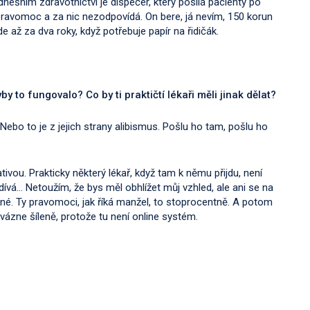
nešním zdravotnictví je dispečer, který posílá pacienty po
avomoc a za nic nezodpovídá. On bere, já nevím, 150 korun
de až za dva roky, když potřebuje papír na řidičák.
by to fungovalo? Co by ti praktičtí lékaři měli jinak dělat?
ebo to je z jejich strany alibismus. Pošlu ho tam, pošlu ho
tivou. Prakticky některý lékař, když tam k němu přijdu, není
dívá… Netoužím, že bys měl obhlížet můj vzhled, ale ani se na
né. Ty pravomoci, jak říká manžel, to stoprocentně. A potom
vázne šíleně, protože tu není online systém.