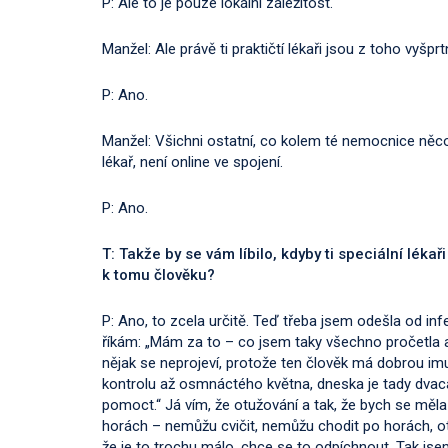
P: Ale to je pouze lokální záležitost.
Manžel: Ale právě ti praktičtí lékaři jsou z toho vyšprt
P: Ano.
Manžel: Všichni ostatní, co kolem té nemocnice něco…, 
lékař, není online ve spojení.
P: Ano.
T: Takže by se vám líbilo, kdyby ti speciální lékař
k tomu člověku?
P: Ano, to zcela určitě. Teď třeba jsem odešla od inf
říkám: „Mám za to – co jsem taky všechno pročetla a 
nějak se neprojeví, protože ten člověk má dobrou imu
kontrolu až osmnáctého května, dneska je tady dvacá
pomoct.“ Já vím, že otužování a tak, že bych se měla
horách – nemůžu cvičit, nemůžu chodit po horách, ot
že je to trochu málo, chce se to odpíchnout. Tak jsem