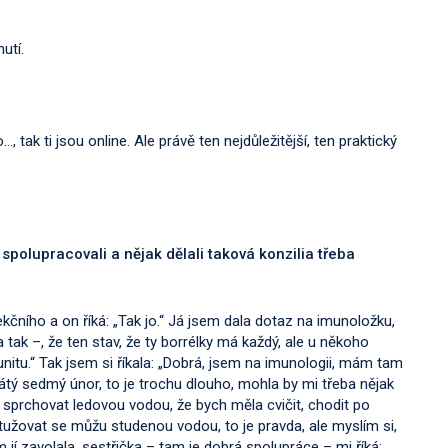
nutí.
tak ti jsou online. Ale právě ten nejdůležitější, ten praktický
i spolupracovali a nějak dělali taková konzilia třeba
ekčního a on říká: „Tak jo.“ Já jsem dala dotaz na imunoložku,
tak –, že ten stav, že ty borrélky má každý, ale u někoho
nitu.“ Tak jsem si říkala: „Dobrá, jsem na imunologii, mám tam
tý sedmý únor, to je trochu dlouho, mohla by mi třeba nějak
 sprchovat ledovou vodou, že bych měla cvičit, chodit po
užovat se můžu studenou vodou, to je pravda, ale myslím si,
 jí zavolala, sestřička – tam je dobrá spolupráce – mi říká: