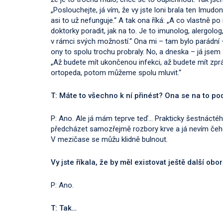
„Poslouchejte, já vím, že vy jste loni brala ten Imudon
asi to už nefunguje.“ A tak ona říká: „A co vlastně 
doktorky poradit, jak na to. Je to imunolog, alergolo
v rámci svých možností.“ Ona mi – tam bylo parádní – 
ony to spolu trochu probraly. No, a dneska – já jsem
„Až budete mít ukončenou infekci, až budete mít zp
ortopeda, potom můžeme spolu mluvit.“
T: Máte to všechno k ní přinést? Ona se na to po
P: Ano. Ale já mám teprve teď… Prakticky šestnáctéh
předcházet samozřejmě rozbory krve a já nevím čeho. 
V mezičase se můžu klidně bulnout.
Vy jste říkala, že by měl existovat ještě další ob
P: Ano.
T: Tak…