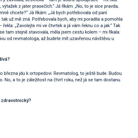
, výtažek z jater prasečích.“ Já říkám: „No, to je sice pravda,
po mně chcete?“ Já říkám: „Já bych potřebovala od paní
g, tak už mě zná. Potřebovala bych, aby mi poradila a pomohla
řekla: „Zavolejte mi ve čtvrtek a já vám řeknu co a jak.“ Tak
 se tam stejně stavovala, měla jsem cestu kolem – mi říkala:
rávu od revmatologa, až budete mít uzavřenou návštěvu u
dívá?
o března jdu k ortopedovi. Revmatolog, to ještě bude. Budou
No, a to je záležitost na čtvrt roku, než já se tam dostanu.
or zdravotnický?