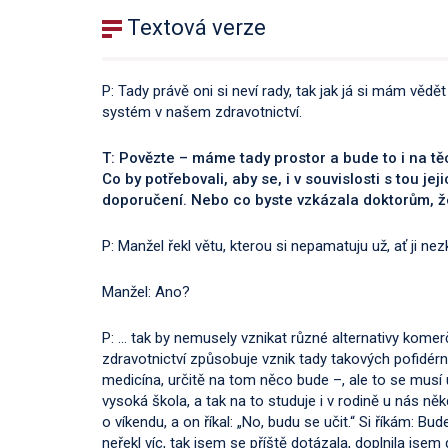
Textová verze
P: Tady právě oni si neví rady, tak jak já si mám věd
systém v našem zdravotnictví.
T: Povězte – máme tady prostor a bude to i na tě
Co by potřebovali, aby se, i v souvislosti s tou jej
doporučení. Nebo co byste vzkázala doktorům, že
P: Manžel řekl větu, kterou si nepamatuju už, ať ji 
Manžel: Ano?
P: … tak by nemusely vznikat různé alternativy komerč
zdravotnictví způsobuje vznik tady takových pofidérn
medicína, určitě na tom něco bude –, ale to se musí 
vysoká škola, a tak na to studuje i v rodině u nás ně
o víkendu, a on říkal: „No, budu se učit.“ Si říkám: B
neřekl víc, tak jsem se příště dotázala, doplnila jsem