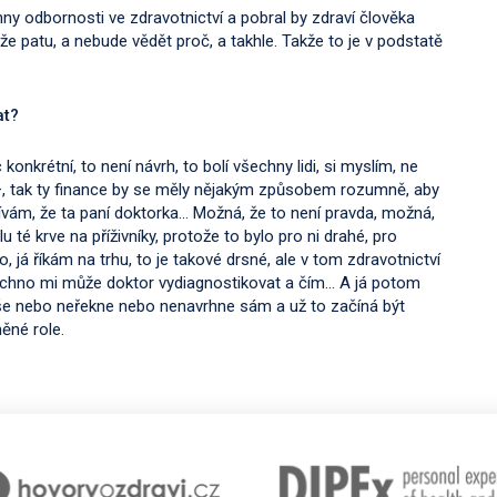
chny odbornosti ve zdravotnictví a pobral by zdraví člověka
řeže patu, a nebude vědět proč, a takhle. Takže to je v podstatě
vat?
 konkrétní, to není návrh, to bolí všechny lidi, si myslím, ne
–, tak ty finance by se měly nějakým způsobem rozumně, aby
vám, že ta paní doktorka… Možná, že to není pravda, možná,
té krve na příživníky, protože to bylo pro ni drahé, pro
 já říkám na trhu, to je takové drsné, ale v tom zdravotnictví
 všechno mi může doktor vydiagnostikovat a čím… A já potom
íše nebo neřekne nebo nenavrhne sám a už to začíná být
ěné role.