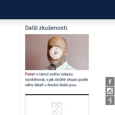
PODPOŘTE NÁS
É ODKAZY
O PROJEKTU
Další zkušenosti:
Peter
v rámci svého vzkazu
vyzdvihoval, v jak složité situaci podle
něho lékaři v dnešní době jsou.