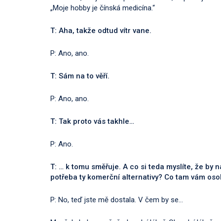
„Moje hobby je čínská medicína.“
T: Aha, takže odtud vítr vane.
P: Ano, ano.
T: Sám na to věří.
P: Ano, ano.
T: Tak proto vás takhle…
P: Ano.
T: … k tomu směřuje. A co si teda myslíte, že by 
potřeba ty komerční alternativy? Co tam vám osob
P: No, teď jste mě dostala. V čem by se…