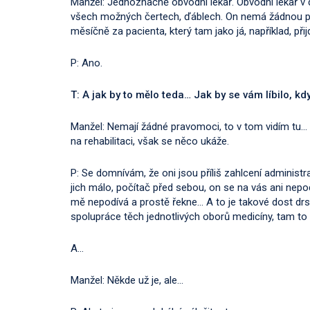
Manžel: Jednoznačně obvodní lékař. Obvodní lékař v d
všech možných čertech, ďáblech. On nemá žádnou pr
měsíčně za pacienta, který tam jako já, například, přij
P: Ano.
T: A jak by to mělo teda… Jak by se vám líbilo, kdy
Manžel: Nemají žádné pravomoci, to v tom vidím tu… N
na rehabilitaci, však se něco ukáže.
P: Se domnívám, že oni jsou příliš zahlcení administra
jich málo, počítač před sebou, on se na vás ani nepo
mě nepodívá a prostě řekne… A to je takové dost drs
spolupráce těch jednotlivých oborů medicíny, tam to 
A…
Manžel: Někde už je, ale…