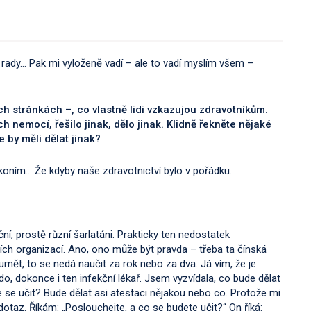
ět rady… Pak mi vyloženě vadí – ale to vadí myslím všem –
ch stránkách –, co vlastně lidi vzkazujou zdravotníkům.
ich nemocí, řešilo jinak, dělo jinak. Klidně řekněte nějaké
 by měli dělat jinak?
nezkoním… Že kdyby naše zdravotnictví bylo v pořádku…
ní, prostě různí šarlatáni. Prakticky ten nedostatek
ích organizací. Ano, ono může být pravda – třeba ta čínská
umět, to se nedá naučit za rok nebo za dva. Já vím, že je
kdo, dokonce i ten infekční lékař. Jsem vyzvídala, co bude dělat
ude se učit? Bude dělat asi atestaci nějakou nebo co. Protože mi
 dotaz. Říkám: „Poslouchejte, a co se budete učit?“ On říká: