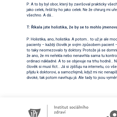
P: A to by byl obor, který by završoval prakticky vše
jako celek, řešil by ho jako celek. Ne že chirurg mi u
všechno. A dá…
T: Říkala jste holistika, že by se to mohlo jmeno
P: Holistika, ano, holistika. A potom… to už je ale moc
pacienty – každý člověk je svým způsobem pacient 
to taky neomezovalo ty doktory. Protože já se domní
že ano, že mi neřekla nebo nenavrhla sama tu kontrolu 
ordinaci nákladné. A to se objevuje na trhu hodně… No,
člověk si musí říct… Já si zjišťuju na internetu, co
přijdu k doktorovi, a samozřejmě, když mi nic nenap
divoké, tak potom navrhuju já. Ale tady to jsou vyměn