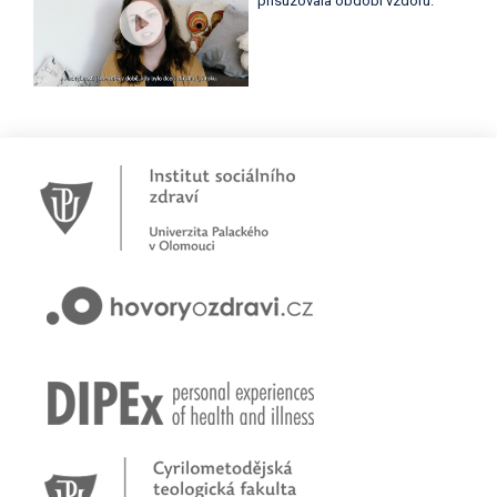
přisuzovala období vzdoru.