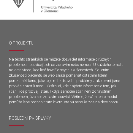
O PROJEKTU
Na těchto stránkách se můžete dozvědět informace o různých
problémech souvisejících se zdravím nebo nemocí. U každého tématu
najdete videa, kde lidé hovoří o svých zkušenostech. Sdílením
zkušeností pacientů se web snaží pomáhat ostatním lidem
porozumět tomu, jaké to je mít zdravotní problémy. Jako první jsme
pro vás spustili modul Stárnutí, kde najdete informace o tom, jak
různí lidé prožívají stáří. I když samotné stáří není zdravotním
problémem, úzce se zdravím souvisí. Věříme, že vám tento modul
pomůže lépe pochopit tuto životní etapu nebo že zde najdete oporu.
POSLEDNÍ PŘÍSPĚVKY