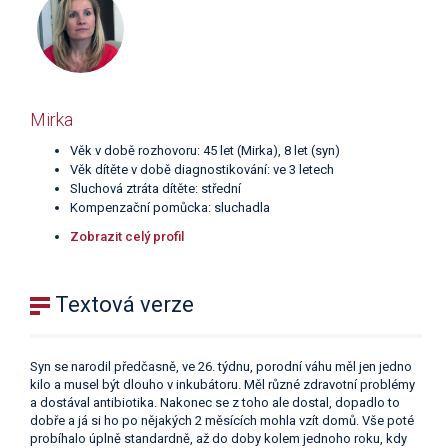
Mirka
Věk v době rozhovoru: 45 let (Mirka), 8 let (syn)
Věk dítěte v době diagnostikování: ve 3 letech
Sluchová ztráta dítěte: střední
Kompenzační pomůcka: sluchadla
Zobrazit celý profil
Textová verze
Syn se narodil předčasně, ve 26. týdnu, porodní váhu měl jen jedno
kilo a musel být dlouho v inkubátoru. Měl různé zdravotní problémy
a dostával antibiotika. Nakonec se z toho ale dostal, dopadlo to
dobře a já si ho po nějakých 2 měsících mohla vzít domů. Vše poté
probíhalo úplně standardně, až do doby kolem jednoho roku, kdy