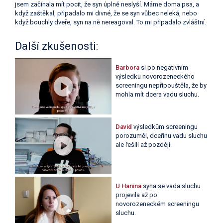
jsem začínala mít pocit, že syn úplně neslyší. Máme doma psa, a
když zaštěkal, připadalo mi divné, že se syn vůbec neleká, nebo
když bouchly dveře, syn na ně nereagoval. To mi připadalo zvláštní.
Další zkušenosti:
Barbora
si po negativním
výsledku novorozeneckého
screeningu nepřipouštěla, že by
mohla mít dcera vadu sluchu.
David
výsledkům screeningu
porozuměl, dceřinu vadu sluchu
ale řešili až později.
U Hanina
syna se vada sluchu
projevila až po
novorozeneckém screeningu
sluchu.