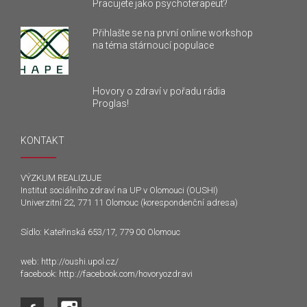
Pracujete jako psychoterapeut?
Přihlašte se na první online workshop
na téma stárnoucí populace
Hovory o zdraví v pořadu rádia
Proglas!
KONTAKT
VÝZKUM REALIZUJE
Institut sociálního zdraví na UP v Olomouci (OUSHI)
Univerzitní 22, 771 11 Olomouc (korespondenční adresa)
Sídlo: Kateřinská 653/17, 779 00 Olomouc
web:
http://oushi.upol.cz/
facebook:
http://facebook.com/hovoryozdravi