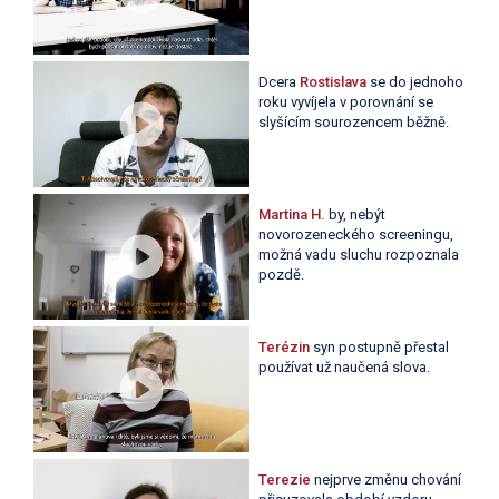
Dcera
Rostislava
se do jednoho
roku vyvíjela v porovnání se
slyšícím sourozencem běžně.
Martina H.
by, nebýt
novorozeneckého screeningu,
možná vadu sluchu rozpoznala
pozdě.
Terézin
syn postupně přestal
používat už naučená slova.
Terezie
nejprve změnu chování