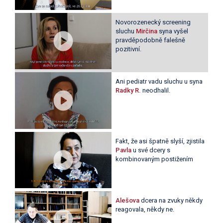
Novorozenecký screening
sluchu
Mirčina
syna vyšel
pravděpodobně falešně
pozitivní.
Ani pediatr vadu sluchu u syna
Radky R.
neodhalil.
Fakt, že asi špatně slyší, zjistila
Pavla
u své dcery s
kombinovaným postižením
Alešova
dcera na zvuky někdy
reagovala, někdy ne.