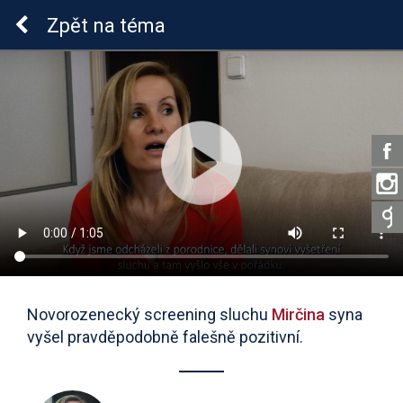
Sluchová vada u dětí
Zpět
na téma
Novorozenecký screening sluchu
Mirčina
syna
vyšel pravděpodobně falešně pozitivní.