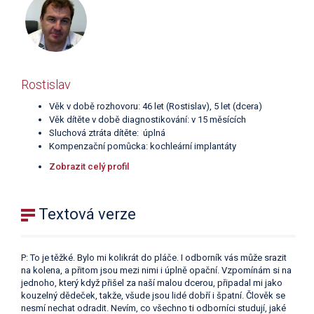
Rostislav
Věk v době rozhovoru: 46 let (Rostislav), 5 let (dcera)
Věk dítěte v době diagnostikování: v 15 měsících
Sluchová ztráta dítěte: úplná
Kompenzační pomůcka: kochleární implantáty
Zobrazit celý profil
Textová verze
P: To je těžké. Bylo mi kolikrát do pláče. I odborník vás může srazit
na kolena, a přitom jsou mezi nimi i úplně opační. Vzpomínám si na
jednoho, který když přišel za naší malou dcerou, připadal mi jako
kouzelný dědeček, takže, všude jsou lidé dobří i špatní. Člověk se
nesmí nechat odradit. Nevím, co všechno ti odborníci studují, jaké