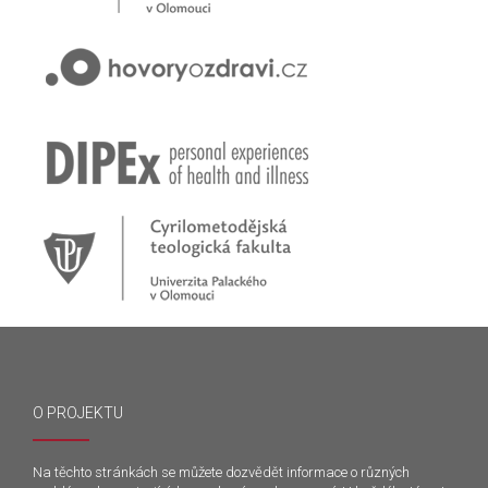
O PROJEKTU
Na těchto stránkách se můžete dozvědět informace o různých