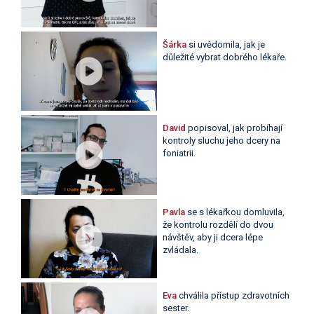
Šárka
si uvědomila, jak je
důležité vybrat dobrého lékaře.
David
popisoval, jak probíhají
kontroly sluchu jeho dcery na
foniatrii.
Pavla
se s lékařkou domluvila,
že kontrolu rozdělí do dvou
návštěv, aby ji dcera lépe
zvládala.
Eva
chválila přístup zdravotních
sester.