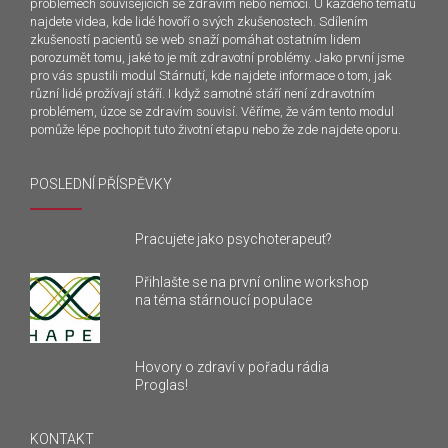
problémech souvisejících se zdravím nebo nemocí. U každého tématu
najdete videa, kde lidé hovoří o svých zkušenostech. Sdílením
zkušeností pacientů se web snaží pomáhat ostatním lidem
porozumět tomu, jaké to je mít zdravotní problémy. Jako první jsme
pro vás spustili modul Stárnutí, kde najdete informace o tom, jak
různí lidé prožívají stáří. I když samotné stáří není zdravotním
problémem, úzce se zdravím souvisí. Věříme, že vám tento modul
pomůže lépe pochopit tuto životní etapu nebo že zde najdete oporu.
POSLEDNÍ PŘÍSPĚVKY
Pracujete jako psychoterapeut?
Přihlašte se na první online workshop
na téma stárnoucí populace
Hovory o zdraví v pořadu rádia
Proglas!
KONTAKT