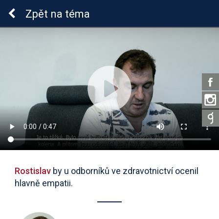
Sluchová vada u dětí
Zpět
na téma
Rostislav
by u odborníků ve zdravotnictví ocenil
hlavně empatii.