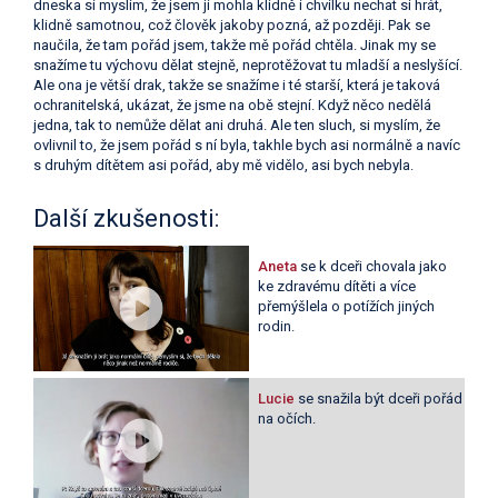
dneska si myslím, že jsem ji mohla klidně i chvilku nechat si hrát,
klidně samotnou, což člověk jakoby pozná, až později. Pak se
naučila, že tam pořád jsem, takže mě pořád chtěla. Jinak my se
snažíme tu výchovu dělat stejně, neprotěžovat tu mladší a neslyšící.
Ale ona je větší drak, takže se snažíme i té starší, která je taková
ochranitelská, ukázat, že jsme na obě stejní. Když něco nedělá
jedna, tak to nemůže dělat ani druhá. Ale ten sluch, si myslím, že
ovlivnil to, že jsem pořád s ní byla, takhle bych asi normálně a navíc
s druhým dítětem asi pořád, aby mě vidělo, asi bych nebyla.
Další zkušenosti:
Aneta
se k dceři chovala jako
ke zdravému dítěti a více
přemýšlela o potížích jiných
rodin.
Lucie
se snažila být dceři pořád
na očích.