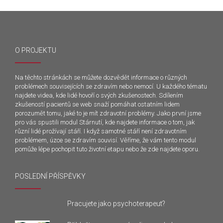
O PROJEKTU
Na těchto stránkách se můžete dozvědět informace o různých
problémech souvisejících se zdravím nebo nemocí. U každého tématu
najdete videa, kde lidé hovoří o svých zkušenostech. Sdílením
zkušeností pacientů se web snaží pomáhat ostatním lidem
porozumět tomu, jaké to je mít zdravotní problémy. Jako první jsme
pro vás spustili modul Stárnutí, kde najdete informace o tom, jak
různí lidé prožívají stáří. I když samotné stáří není zdravotním
problémem, úzce se zdravím souvisí. Věříme, že vám tento modul
pomůže lépe pochopit tuto životní etapu nebo že zde najdete oporu.
POSLEDNÍ PŘÍSPĚVKY
Pracujete jako psychoterapeut?