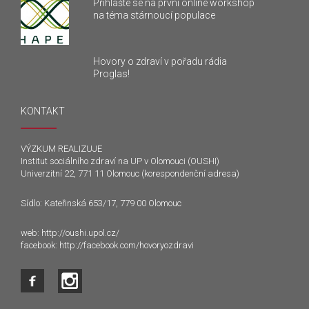
Přihlašte se na první online workshop
na téma stárnoucí populace
Hovory o zdraví v pořadu rádia
Proglas!
KONTAKT
VÝZKUM REALIZUJE
Institut sociálního zdraví na UP v Olomouci (OUSHI)
Univerzitní 22, 771 11 Olomouc (korespondenční adresa)
Sídlo: Kateřinská 653/17, 779 00 Olomouc
web:
http://oushi.upol.cz/
facebook:
http://facebook.com/hovoryozdravi