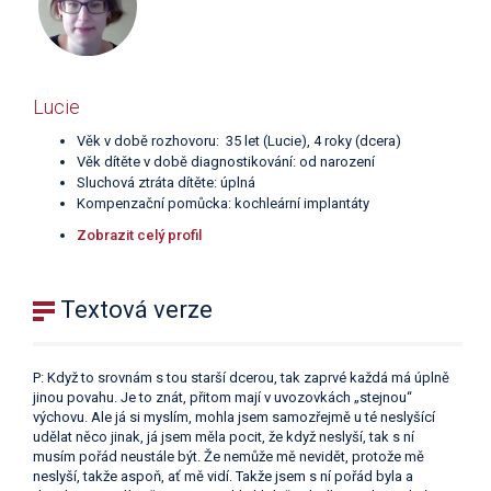
Lucie
Věk v době rozhovoru: 35 let (Lucie), 4 roky (dcera)
Věk dítěte v době diagnostikování: od narození
Sluchová ztráta dítěte: úplná
Kompenzační pomůcka: kochleární implantáty
Zobrazit celý profil
Textová verze
P: Když to srovnám s tou starší dcerou, tak zaprvé každá má úplně
jinou povahu. Je to znát, přitom mají v uvozovkách „stejnou“
výchovu. Ale já si myslím, mohla jsem samozřejmě u té neslyšící
udělat něco jinak, já jsem měla pocit, že když neslyší, tak s ní
musím pořád neustále být. Že nemůže mě nevidět, protože mě
neslyší, takže aspoň, ať mě vidí. Takže jsem s ní pořád byla a