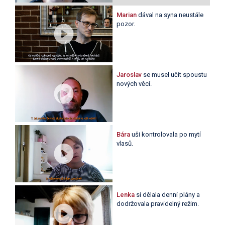
Marian
dával na syna neustále
pozor.
Jaroslav
se musel učit spoustu
nových věcí.
Bára
uši kontrolovala po mytí
vlasů.
Lenka
si dělala denní plány a
dodržovala pravidelný režim.