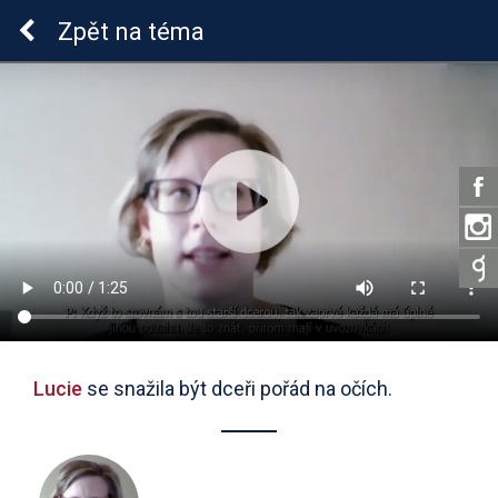
Sluchová vada u dětí
Zpět
na téma
Lucie
se snažila být dceři pořád na očích.