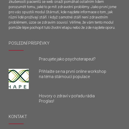
zkušeností pacientů se web snaží pomáhat ostatním lidem
porozumět tomu, jaké to je mít zdravotní problémy. Jako první jsme
pro vás spustili modul Stárnutí, kde najdete informace o tom, jak
různí lidé prožívají stáří. I když samotné stáří není zdravotním
problémem, úzce se zdravím souvisí. Věříme, že vám tento modul
pomůže lépe pochopit tuto životní etapu nebo že zde najdete oporu.
POSLEDNÍ PŘÍSPĚVKY
Pracujete jako psychoterapeut?
Přihlašte se na první online workshop
na téma stárnoucí populace
Hovory o zdraví v pořadu rádia
Proglas!
KONTAKT