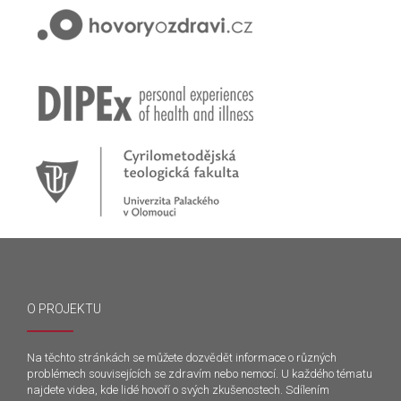
O PROJEKTU
Na těchto stránkách se můžete dozvědět informace o různých
problémech souvisejících se zdravím nebo nemocí. U každého tématu
najdete videa, kde lidé hovoří o svých zkušenostech. Sdílením