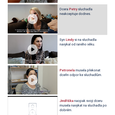
Dcera
Petry
sluchadla
neakceptuje dodnes.
Syn
Lindy
si na sluchadla
navykal od raného věku.
Petronela
musela překonat
dceřin odpor ke sluchadlům.
Jindřiška
naopak svoji dceru
musela navykat na sluchadla po
dobrém.