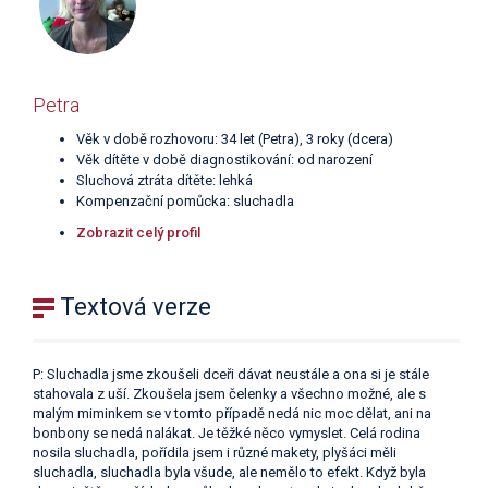
Petra
Věk v době rozhovoru: 34 let (Petra), 3 roky (dcera)
Věk dítěte v době diagnostikování: od narození
Sluchová ztráta dítěte: lehká
Kompenzační pomůcka: sluchadla
Zobrazit celý profil
Textová verze
P: Sluchadla jsme zkoušeli dceři dávat neustále a ona si je stále
stahovala z uší. Zkoušela jsem čelenky a všechno možné, ale s
malým miminkem se v tomto případě nedá nic moc dělat, ani na
bonbony se nedá nalákat. Je těžké něco vymyslet. Celá rodina
nosila sluchadla, pořídila jsem i různé makety, plyšáci měli
sluchadla, sluchadla byla všude, ale nemělo to efekt. Když byla