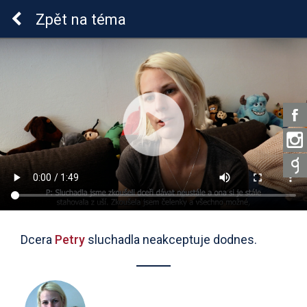
Sluchová vada u dětí
Zpět
na téma
Dcera
Petry
sluchadla neakceptuje dodnes.