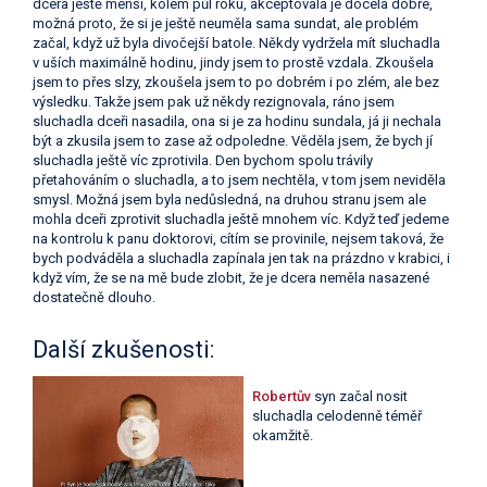
dcera ještě menší, kolem půl roku, akceptovala je docela dobře,
možná proto, že si je ještě neuměla sama sundat, ale problém
začal, když už byla divočejší batole. Někdy vydržela mít sluchadla
v uších maximálně hodinu, jindy jsem to prostě vzdala. Zkoušela
jsem to přes slzy, zkoušela jsem to po dobrém i po zlém, ale bez
výsledku. Takže jsem pak už někdy rezignovala, ráno jsem
sluchadla dceři nasadila, ona si je za hodinu sundala, já ji nechala
být a zkusila jsem to zase až odpoledne. Věděla jsem, že bych jí
sluchadla ještě víc zprotivila. Den bychom spolu trávily
přetahováním o sluchadla, a to jsem nechtěla, v tom jsem neviděla
smysl. Možná jsem byla nedůsledná, na druhou stranu jsem ale
mohla dceři zprotivit sluchadla ještě mnohem víc. Když teď jedeme
na kontrolu k panu doktorovi, cítím se provinile, nejsem taková, že
bych podváděla a sluchadla zapínala jen tak na prázdno v krabici, i
když vím, že se na mě bude zlobit, že je dcera neměla nasazené
dostatečně dlouho.
Další zkušenosti:
Robertův
syn začal nosit
sluchadla celodenně téměř
okamžitě.