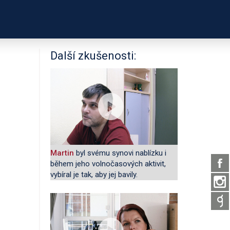
PODPOŘTE NÁS
É ODKAZY
O PROJEKTU
Další zkušenosti:
Martin
byl svému synovi nablízku i
během jeho volnočasových aktivit,
vybíral je tak, aby jej bavily.