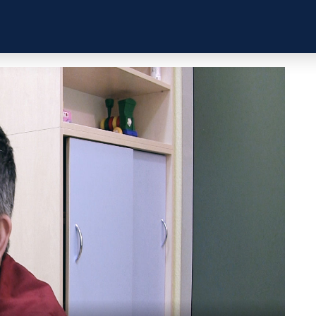
ZKUŠENOSTI
PROFILY ÚČASTNÍKŮ
UŽITEČN