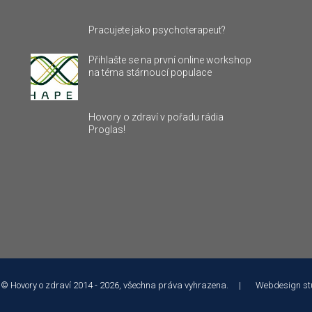
Pracujete jako psychoterapeut?
Přihlašte se na první online workshop
na téma stárnoucí populace
Hovory o zdraví v pořadu rádia
Proglas!
 © Hovory o zdraví 2014 - 2026, všechna práva vyhrazena. | Webdesign
st
 služeb a analýze návštěvnosti soubory cookie. Používáním tohoto webu