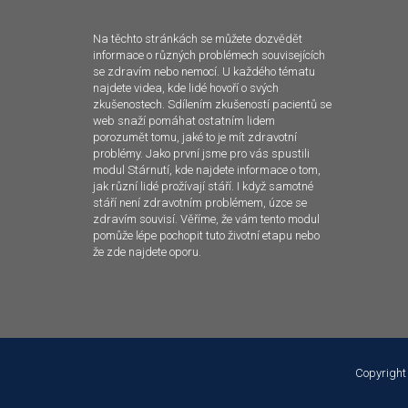
Na těchto stránkách se můžete dozvědět
informace o různých problémech souvisejících
se zdravím nebo nemocí. U každého tématu
najdete videa, kde lidé hovoří o svých
zkušenostech. Sdílením zkušeností pacientů se
web snaží pomáhat ostatním lidem
porozumět tomu, jaké to je mít zdravotní
problémy. Jako první jsme pro vás spustili
modul Stárnutí, kde najdete informace o tom,
jak různí lidé prožívají stáří. I když samotné
stáří není zdravotním problémem, úzce se
zdravím souvisí. Věříme, že vám tento modul
pomůže lépe pochopit tuto životní etapu nebo
že zde najdete oporu.
Copyright
Tento web používá k poskytování