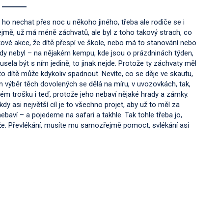
ho nechat přes noc u někoho jiného, třeba ale rodiče se i
ejmě, už má méně záchvatů, ale byl z toho takový strach, co
kové akce, že dítě přespí ve škole, nebo má to stanování nebo
kdy nebyl – na nějakém kempu, kde jsou o prázdninách týden,
usela být s ním jedině, to jinak nejde. Protože ty záchvaty měl
ž to dítě může kdykoliv spadnout. Nevíte, co se děje ve skautu,
en výběr těch dovolených se dělá na míru, v uvozovkách, tak,
lém trošku i teď, protože jeho nebaví nějaké hrady a zámky.
kdy asi největší cíl je to všechno projet, aby už to měl za
ebaví – a pojedeme na safari a takhle. Tak tohle třeba jo,
ůže. Převlékání, musíte mu samozřejmě pomoct, svlékání asi