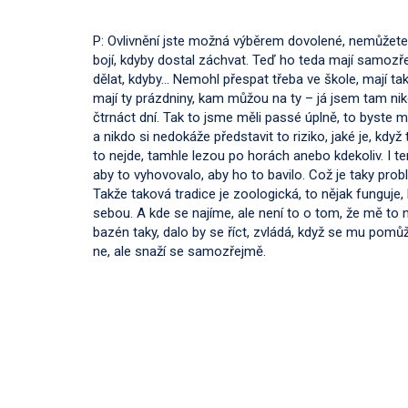
P: Ovlivnění jste možná výběrem dovolené, nemůžete 
bojí, kdyby dostal záchvat. Teď ho teda mají samozř
dělat, kdyby… Nemohl přespat třeba ve škole, mají ta
mají ty prázdniny, kam můžou na ty – já jsem tam ni
čtrnáct dní. Tak to jsme měli passé úplně, to byste m
a nikdo si nedokáže představit to riziko, jaké je, kdy
to nejde, tamhle lezou po horách anebo kdekoliv. I t
aby to vyhovovalo, aby ho to bavilo. Což je taky prob
Takže taková tradice je zoologická, to nějak funguje, 
sebou. A kde se najíme, ale není to o tom, že mě to n
bazén taky, dalo by se říct, zvládá, když se mu pom
ne, ale snaží se samozřejmě.