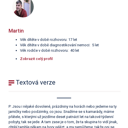
Martin
Věk dítěte v době rozhovoru: 17 let
Věk dítěte v době diagnostikování nemoci: 5 let
Věk rodiče v době rozhovoru: 40 let
Zobrazit celý profil
Textová verze
P: Jsou i nějaké dovolené, prázdniny na horách nebo jedeme na ty
jarničky nebo podzimky, co jsou. Snažíme se s kamarády, máme
přátele, s kterými už jezdíme deset patnáct let na takové týdenní
pobyty, tak se jede. A tam zase je o tom, že ta skupina to vidí jinak,
chtějí tamhle někam na hory vylézt, a my nemůžeme, takže oni se