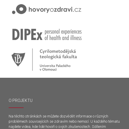
O PROJEKTU
Na těchto stránkách se můžete dozvědět informace o různých
problémech souvisejících se zdravím nebo nemocí. U každého tématu
najdete videa, kde lidé hovoří o svých zkušenostech. Sdílením