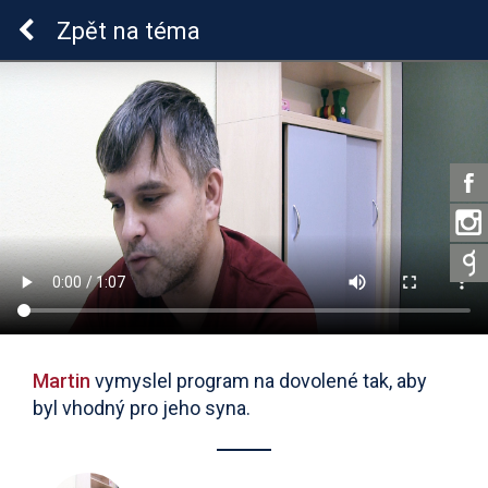
Epilepsie u dětí
Zpět
na téma
Martin
vymyslel program na dovolené tak, aby
byl vhodný pro jeho syna.