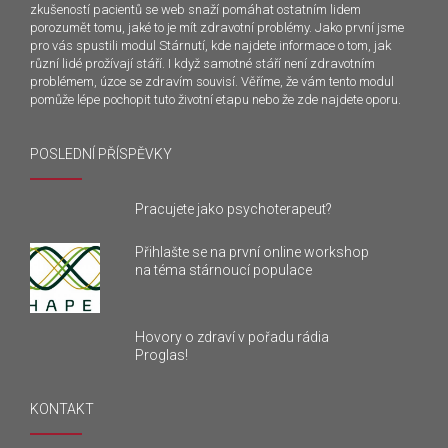
zkušeností pacientů se web snaží pomáhat ostatním lidem
porozumět tomu, jaké to je mít zdravotní problémy. Jako první jsme
pro vás spustili modul Stárnutí, kde najdete informace o tom, jak
různí lidé prožívají stáří. I když samotné stáří není zdravotním
problémem, úzce se zdravím souvisí. Věříme, že vám tento modul
pomůže lépe pochopit tuto životní etapu nebo že zde najdete oporu.
POSLEDNÍ PŘÍSPĚVKY
Pracujete jako psychoterapeut?
Přihlašte se na první online workshop
na téma stárnoucí populace
Hovory o zdraví v pořadu rádia
Proglas!
KONTAKT