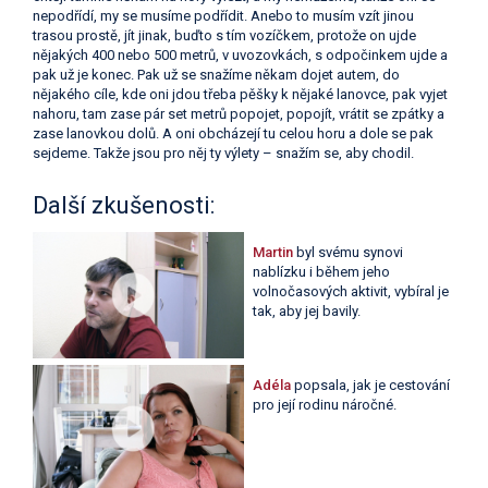
nepodřídí, my se musíme podřídit. Anebo to musím vzít jinou
trasou prostě, jít jinak, buďto s tím vozíčkem, protože on ujde
nějakých 400 nebo 500 metrů, v uvozovkách, s odpočinkem ujde a
pak už je konec. Pak už se snažíme někam dojet autem, do
nějakého cíle, kde oni jdou třeba pěšky k nějaké lanovce, pak vyjet
nahoru, tam zase pár set metrů popojet, popojít, vrátit se zpátky a
zase lanovkou dolů. A oni obcházejí tu celou horu a dole se pak
sejdeme. Takže jsou pro něj ty výlety – snažím se, aby chodil.
Další zkušenosti:
Martin
byl svému synovi
nablízku i během jeho
volnočasových aktivit, vybíral je
tak, aby jej bavily.
Adéla
popsala, jak je cestování
pro její rodinu náročné.