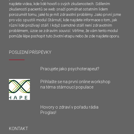
najdete videa, kde lidé hovoří o svých zkušenostech. Sdílením
zkušeností pacientů se web snaží pomáhat ostatním lidem
porozumět tomu, jaké to je mít zdravotní problémy. Jako první jsme
pro vás spustili modul Stárnutí, kde najdete informace o tom, jak
různí lidé prožívají stáří. I když samotné stáří není zdravotním
problémem, úzce se zdravím souvisí. Věříme, že vám tento modul
pomůže lépe pochopit tuto životní etapu nebo že zde najdete oporu.
POSLEDNÍ PŘÍSPĚVKY
Pracujete jako psychoterapeut?
Přihlašte se na první online workshop
na téma stárnoucí populace
Hovory o zdraví v pořadu rádia
Proglas!
KONTAKT