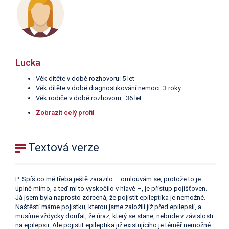
Lucka
Věk dítěte v době rozhovoru: 5 let
Věk dítěte v době diagnostikování nemoci: 3 roky
Věk rodiče v době rozhovoru: 36 let
Zobrazit celý profil
Textová verze
P: Spíš co mě třeba ještě zarazilo – omlouvám se, protože to je
úplně mimo, a teď mi to vyskočilo v hlavě –, je přístup pojišťoven.
Já jsem byla naprosto zdrcená, že pojistit epileptika je nemožné.
Naštěstí máme pojistku, kterou jsme založili již před epilepsií, a
musíme vždycky doufat, že úraz, který se stane, nebude v závislosti
na epilepsii. Ale pojistit epileptika již existujícího je téměř nemožné.