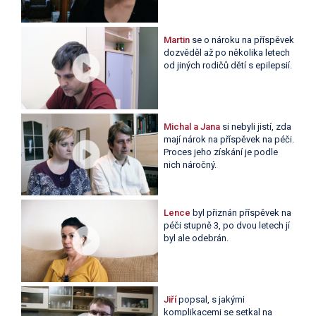
Martin
se o nároku na příspěvek
dozvěděl až po několika letech
od jiných rodičů dětí s epilepsií.
Michal a Jana
si nebyli jistí, zda
mají nárok na příspěvek na péči.
Proces jeho získání je podle
nich náročný.
Lence
byl přiznán příspěvek na
péči stupně 3, po dvou letech jí
byl ale odebrán.
Jiří
popsal, s jakými
komplikacemi se setkal na