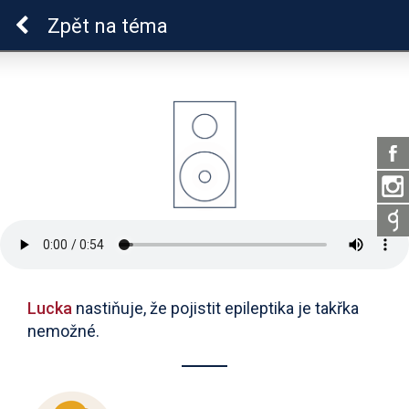
Epilepsie u dětí
Zpět
na téma
Lucka
nastiňuje, že pojistit epileptika je takřka
nemožné.