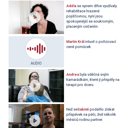
Adéla
se synem dříve využívaly
rehabilitace hrazené
pojišťovnou, nyní jsou
spokojenější se soukromým,
placeným cvičením.
Martin Král
mluvil o pořizovací
ceně pomůcek.
Andrea
byla vděčná svým
kamarádkám, které jí přispěly na
terapii pro dceru.
Než se
Sabině
podařilo získat
příspěvek na péči, živil několik
měsíců rodinu partner.