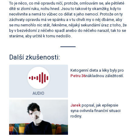
To je něco, co mě opravdu ničí, protože, omlouvám se, ale pětileté
dítě si zlomí ruku, nohu hned. Jsou to takové ty okamžiky, kdy to
neovlivníte a nemá to vůbec co dělat s jeho nemocí. Protože on ty
záchvaty opravdu má ve spánku a v tu chvíli my o něj dbáme, aby
se mu nemohlo nic stát, řekněme, nějaký sekundární úraz z toho, že
by v bezvědomí z něčeho spadl anebo do něčeho narazil, tak to se
staráme, aby určitě k tomu nedošlo.
Další zkušenosti:
Ketogenní dieta a léky byly pro
Petru 36
nákladnou záležitostí.
Jarek
popsal, jak epilepsie
syna ovlivnila finanční situaci
rodiny.