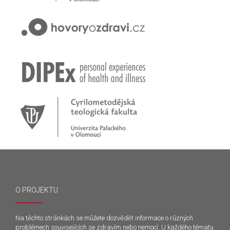
O PROJEKTU
Na těchto stránkách se můžete dozvědět informace o různých
problémech souvisejících se zdravím nebo nemocí. U každého tématu