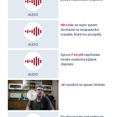
Miroslav
se svým synem
docházel na terapeutické
masáže, které mu prospěly.
Synovi
Petry36
nepřinesla
čínská medicína kýžené
zlepšení.
Jiří
navštívil se synem léčitele.
Na doporučení své sestry se