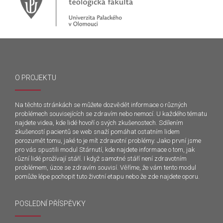
O PROJEKTU
Na těchto stránkách se můžete dozvědět informace o různých
problémech souvisejících se zdravím nebo nemocí. U každého tématu
najdete videa, kde lidé hovoří o svých zkušenostech. Sdílením
zkušeností pacientů se web snaží pomáhat ostatním lidem
porozumět tomu, jaké to je mít zdravotní problémy. Jako první jsme
pro vás spustili modul Stárnutí, kde najdete informace o tom, jak
různí lidé prožívají stáří. I když samotné stáří není zdravotním
problémem, úzce se zdravím souvisí. Věříme, že vám tento modul
pomůže lépe pochopit tuto životní etapu nebo že zde najdete oporu.
POSLEDNÍ PŘÍSPĚVKY