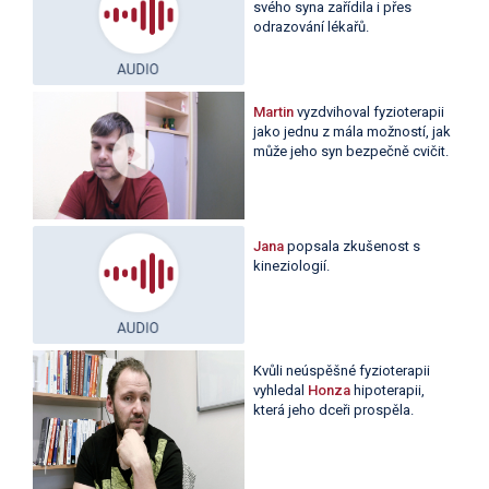
svého syna zařídila i přes
odrazování lékařů.
Martin
vyzdvihoval fyzioterapii
jako jednu z mála možností, jak
může jeho syn bezpečně cvičit.
Jana
popsala zkušenost s
kineziologií.
Kvůli neúspěšné fyzioterapii
vyhledal
Honza
hipoterapii,
která jeho dceři prospěla.