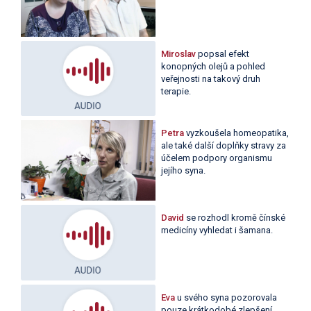
Miroslav
popsal efekt
konopných olejů a pohled
veřejnosti na takový druh
terapie.
Petra
vyzkoušela homeopatika,
ale také další doplňky stravy za
účelem podpory organismu
jejího syna.
David
se rozhodl kromě čínské
medicíny vyhledat i šamana.
Eva
u svého syna pozorovala
pouze krátkodobé zlepšení.