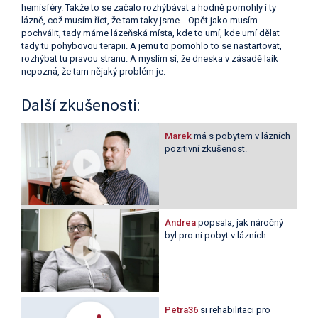
hemisféry. Takže to se začalo rozhýbávat a hodně pomohly i ty
lázně, což musím říct, že tam taky jsme… Opět jako musím
pochválit, tady máme lázeňská místa, kde to umí, kde umí dělat
tady tu pohybovou terapii. A jemu to pomohlo to se nastartovat,
rozhýbat tu pravou stranu. A myslím si, že dneska v zásadě laik
nepozná, že tam nějaký problém je.
Další zkušenosti:
Marek
má s pobytem v lázních
pozitivní zkušenost.
Andrea
popsala, jak náročný
byl pro ni pobyt v lázních.
Petra36
si rehabilitaci pro