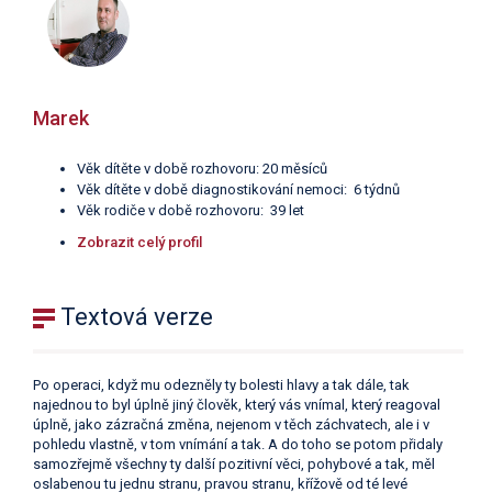
Marek
Věk dítěte v době rozhovoru: 20 měsíců
Věk dítěte v době diagnostikování nemoci: 6 týdnů
Věk rodiče v době rozhovoru: 39 let
Z
obrazit celý profil
Textová verze
Po operaci, když mu odezněly ty bolesti hlavy a tak dále, tak
najednou to byl úplně jiný člověk, který vás vnímal, který reagoval
úplně, jako zázračná změna, nejenom v těch záchvatech, ale i v
pohledu vlastně, v tom vnímání a tak. A do toho se potom přidaly
samozřejmě všechny ty další pozitivní věci, pohybové a tak, měl
oslabenou tu jednu stranu, pravou stranu, křížově od té levé