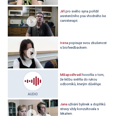
Jiří
pro svého syna pořídil
asistenčního psa vhodného ke
canisterapii.
Irena
popisuje svou zkušenost
s biofeedbackem.
Míšapodhradí
hovořila o tom,
že léčbu svěřila do rukou
odborníků, kterým důvěřuje.
Jana
užívání bylinek a doplňků
stravy vždy konzultovala s
lékařem.