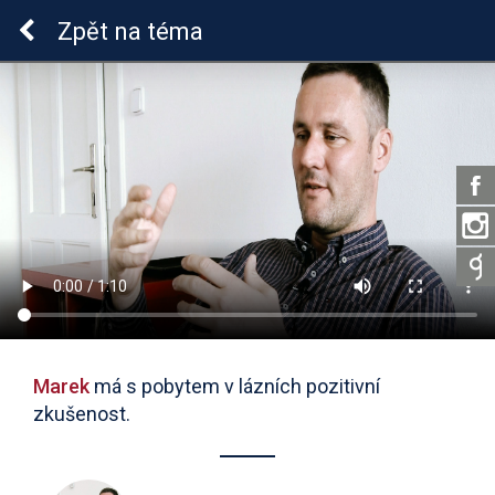
Epilepsie u dětí
Zpět
na téma
Marek
má s pobytem v lázních pozitivní
zkušenost.