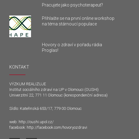
Pracujete jako psychoterapeut?
Přihlašte se na první online workshop
na téma stárnoucí populace
Hovory o zdraví v pořadu rádia
Proglas!
KONTAKT
VÝZKUM REALIZUJE
Institut sociálního zdraví na UP v Olomouci (OUSHI)
Univerzitní 22, 771 11 Olomouc (korespondenční adresa)
Sídlo: Kateřinská 653/17, 779 00 Olomouc
web:
http://oushi.upol.cz/
facebook:
http://facebook.com/hovoryozdravi