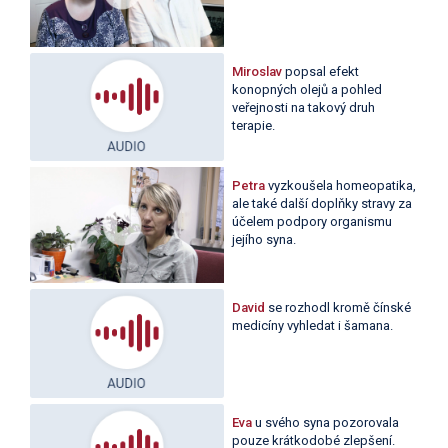
Miroslav
popsal efekt
konopných olejů a pohled
veřejnosti na takový druh
terapie.
Petra
vyzkoušela homeopatika,
ale také další doplňky stravy za
účelem podpory organismu
jejího syna.
David
se rozhodl kromě čínské
medicíny vyhledat i šamana.
Eva
u svého syna pozorovala
pouze krátkodobé zlepšení.