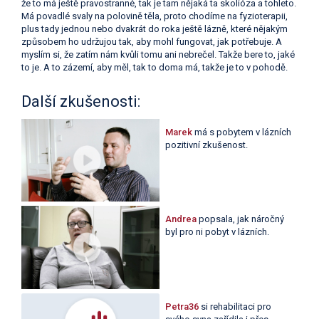
že to má ještě pravostranné, tak je tam nějaká ta skolióza a tohleto.
Má povadlé svaly na polovině těla, proto chodíme na fyzioterapii,
plus tady jednou nebo dvakrát do roka ještě lázně, které nějakým
způsobem ho udržujou tak, aby mohl fungovat, jak potřebuje. A
myslím si, že zatím nám kvůli tomu ani nebrečel. Takže bere to, jaké
to je. A to zázemí, aby měl, tak to doma má, takže je to v pohodě.
Další zkušenosti:
Marek
má s pobytem v lázních
pozitivní zkušenost.
Andrea
popsala, jak náročný
byl pro ni pobyt v lázních.
Petra36
si rehabilitaci pro