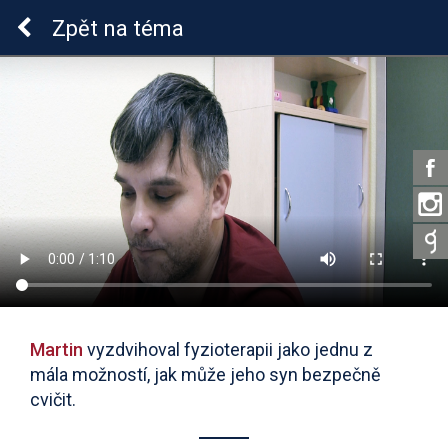
Epilepsie u dětí
Zpět
na téma
Martin
vyzdvihoval fyzioterapii jako jednu z
mála možností, jak může jeho syn bezpečně
cvičit.