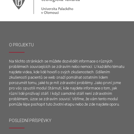
O PROJEKTU
Na těchto stránkách se můžete dozvědět informace o různých
problémech souvisejících se zdravím nebo nemocí. U každého tématu
najdete videa, kde lidé hovoří o svých zkušenostech. Sdílením
zkušeností pacientů se web snaží pomáhat ostatním lidem
porozumět tomu, jaké to je mít zdravotní problémy. Jako první jsme
pro vás spustili modul Stárnutí, kde najdete informace o tom, jak
různí lidé prožívají stáří. I když samotné stáří není zdravotním
problémem, úzce se zdravím souvisí. Věříme, že vám tento modul
pomůže lépe pochopit tuto životní etapu nebo že zde najdete oporu.
POSLEDNÍ PŘÍSPĚVKY