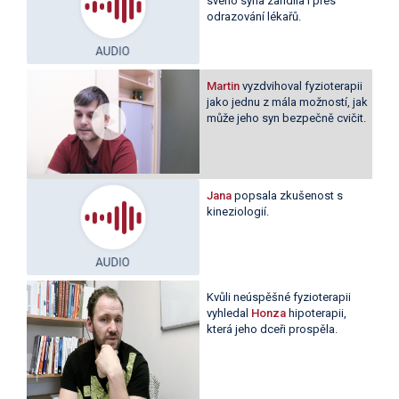
svého syna zařídila i přes
odrazování lékařů.
Martin
vyzdvihoval fyzioterapii
jako jednu z mála možností, jak
může jeho syn bezpečně cvičit.
Jana
popsala zkušenost s
kineziologií.
Kvůli neúspěšné fyzioterapii
vyhledal
Honza
hipoterapii,
která jeho dceři prospěla.