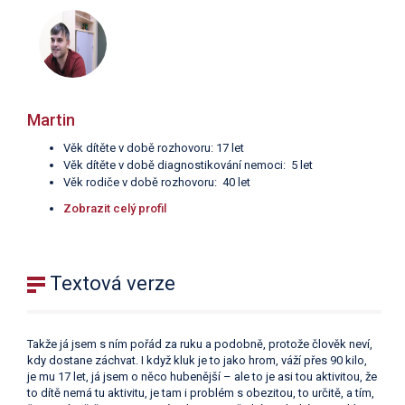
Martin
Věk dítěte v době rozhovoru: 17 let
Věk dítěte v době diagnostikování nemoci: 5 let
Věk rodiče v době rozhovoru: 40 let
Zobrazit celý profil
Textová verze
Takže já jsem s ním pořád za ruku a podobně, protože člověk neví,
kdy dostane záchvat. I když kluk je to jako hrom, váží přes 90 kilo,
je mu 17 let, já jsem o něco hubenější – ale to je asi tou aktivitou, že
to dítě nemá tu aktivitu, je tam i problém s obezitou, to určitě, a tím,