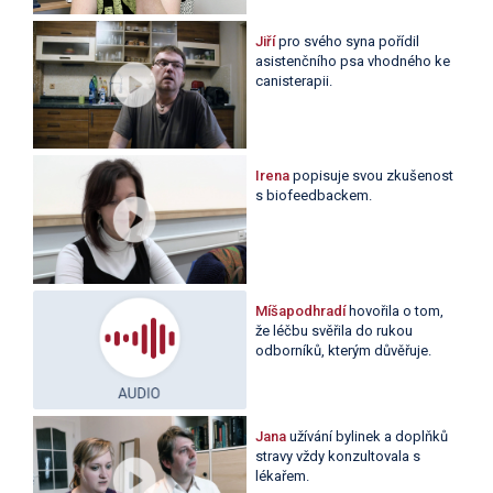
Jiří
pro svého syna pořídil
asistenčního psa vhodného ke
canisterapii.
Irena
popisuje svou zkušenost
s biofeedbackem.
Míšapodhradí
hovořila o tom,
že léčbu svěřila do rukou
odborníků, kterým důvěřuje.
Jana
užívání bylinek a doplňků
stravy vždy konzultovala s
lékařem.