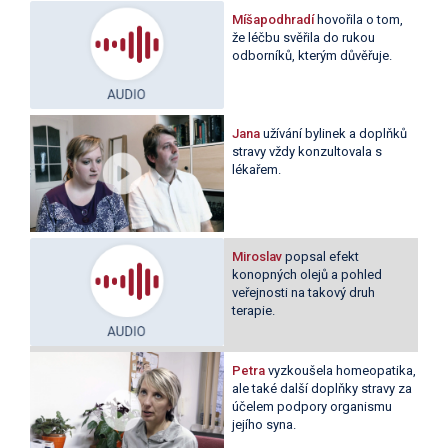
Míšapodhradí
hovořila o tom,
že léčbu svěřila do rukou
odborníků, kterým důvěřuje.
Jana
užívání bylinek a doplňků
stravy vždy konzultovala s
lékařem.
Miroslav
popsal efekt
konopných olejů a pohled
veřejnosti na takový druh
terapie.
Petra
vyzkoušela homeopatika,
ale také další doplňky stravy za
účelem podpory organismu
jejího syna.