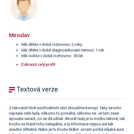
Miroslav
Věk dítěte v době rozhovoru: 2 roky
Věk dítěte v době diagnostikování nemoci: 1 rok
Věk rodiče v době rozhovoru: 36 let
Zobrazit celý profil
Textová verze
Z takových těch neoficiálních věcí zkoušíme konopí. Taky se toho
napsala celá řada, někomu to pomáhá, někomu ne. Je tam zase
spousta variant, co se dá užívat. Akorát tady je to trošku takové, tak
trochu na hraně toho nelegálna, a ty informace nejsou asi tak
snadno šířitelné. Nebo je to trochu těžké. Je tam pořád nějaká aura