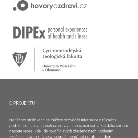
O PROJEKTU
Na těchto stránkách se můžete dozvědět informace o různých
problémech souvisejících se zdravím nebo nemocí. U každého tématu
najdete videa, kde lidé hovoří o svých zkušenostech. Sdílením
zkušeností pacientů se web snaží pomáhat ostatním lidem