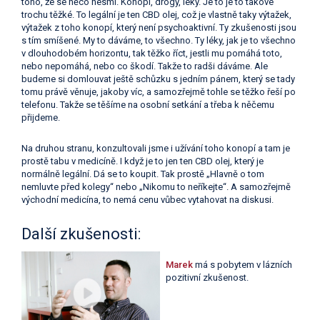
toho, že se něco nesmí. Konopí, drogy, léky. Je to je to takové
trochu těžké. To legální je ten CBD olej, což je vlastně taky výtažek,
výtažek z toho konopí, který není psychoaktivní. Ty zkušenosti jsou
s tím smíšené. My to dáváme, to všechno. Ty léky, jak je to všechno
v dlouhodobém horizontu, tak těžko říct, jestli mu pomáhá toto,
nebo nepomáhá, nebo co škodí. Takže to radši dáváme. Ale
budeme si domlouvat ještě schůzku s jedním pánem, který se tady
tomu právě věnuje, jakoby víc, a samozřejmě tohle se těžko řeší po
telefonu. Takže se těšíme na osobní setkání a třeba k něčemu
přijdeme.
Na druhou stranu, konzultovali jsme i užívání toho konopí a tam je
prostě tabu v medicíně. I když je to jen ten CBD olej, který je
normálně legální. Dá se to koupit. Tak prostě „Hlavně o tom
nemluvte před kolegy“ nebo „Nikomu to neříkejte“. A samozřejmě
východní medicína, to nemá cenu vůbec vytahovat na diskusi.
Další zkušenosti:
Marek
má s pobytem v lázních
pozitivní zkušenost.