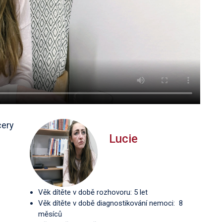
cery
Lucie
Věk dítěte v době rozhovoru: 5 let
Věk dítěte v době diagnostikování nemoci: 8
měsíců