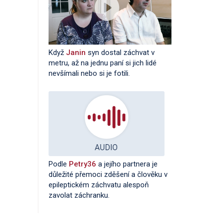
Když
Janin
syn dostal záchvat v
metru, až na jednu paní si jich lidé
nevšímali nebo si je fotili.
Podle
Petry36
a jejího partnera je
důležité přemoci zděšení a člověku v
epileptickém záchvatu alespoň
zavolat záchranku.