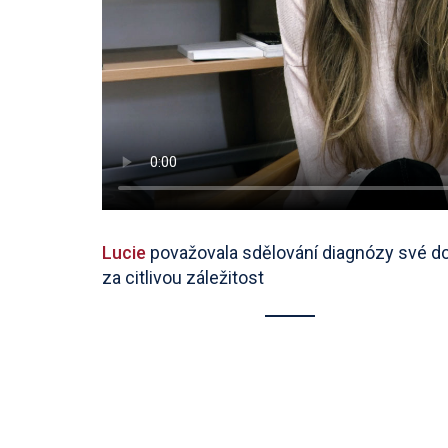
Lucie
považovala sdělování diagnózy své d
za citlivou záležitost