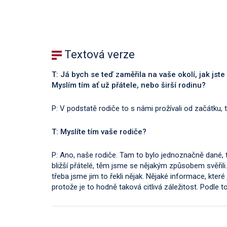
Textová verze
T: Já bych se teď zaměřila na vaše okolí, jak jste
Myslím tím ať už přátele, nebo širší rodinu?
P: V podstatě rodiče to s námi prožívali od začátku,
T: Myslíte tím vaše rodiče?
P: Ano, naše rodiče. Tam to bylo jednoznačně dané, ta
bližší přátelé, těm jsme se nějakým způsobem svěřili. 
třeba jsme jim to řekli nějak. Nějaké informace, kt
protože je to hodně taková citlivá záležitost. Podle 