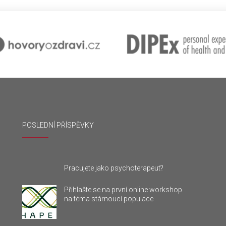
POSLEDNÍ PŘÍSPĚVKY
Pracujete jako psychoterapeut?
Přihlašte se na první online workshop
na téma stárnoucí populace