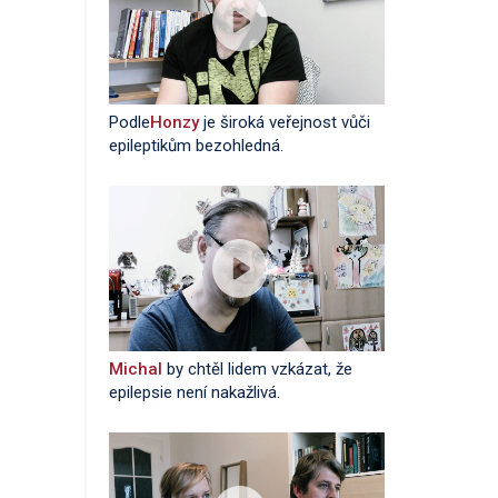
Podle
Honzy
je široká veřejnost vůči
epileptikům bezohledná.
Michal
by chtěl lidem vzkázat, že
epilepsie není nakažlivá.