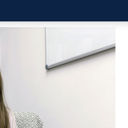
ZKUŠENOSTI
PROFILY ÚČASTNÍKŮ
UŽITEČN