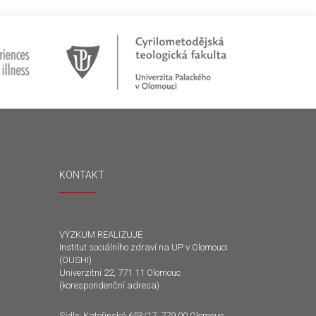
KONTAKT
VÝZKUM REALIZUJE
Institut sociálního zdraví na UP v Olomouci
(OUSHI)
Univerzitní 22, 771 11 Olomouc
(korespondenční adresa)
Sídlo: Kateřinská 653/17, 779 00 Olomouc