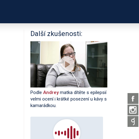
PODPOŘTE NÁS
É ODKAZY
O PROJEKTU
Další zkušenosti:
Podle
Andrey
matka dítěte s epilepsií
velmi ocení i krátké posezení u kávy s
kamarádkou.