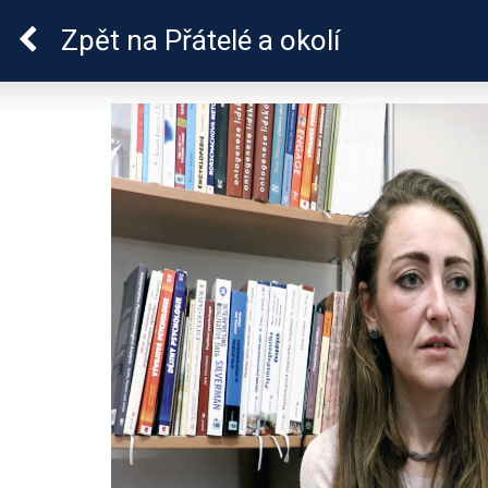
Epilepsie u dětí
Zpět
na Přátelé a okolí