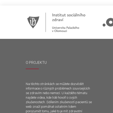
O PROJEKTU
Na těchto stránkách se můžete dozvědět
informace o různých problémech souvisejících
se zdravím nebo nemocí. U každého tématu
najdete videa, kde lidé hovoří o svých
zkušenostech. Sdílením zkušeností pacientů se
web snaží pomáhat ostatním lidem
porozumět tomu, jaké to je mít zdravotní