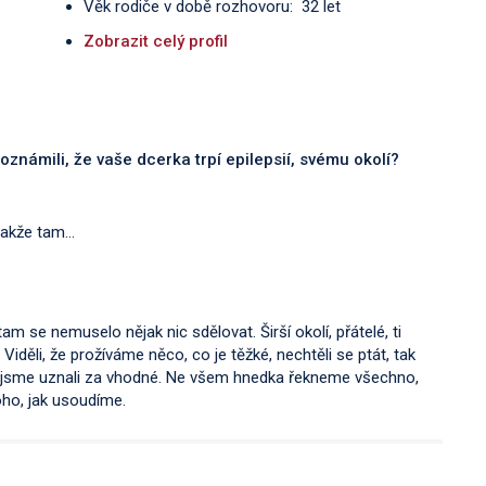
Věk rodiče v době rozhovoru: 32 let
Zobrazit celý profil
 oznámili, že vaše dcerka trpí epilepsií, svému okolí?
 takže tam…
m se nemuselo nějak nic sdělovat. Širší okolí, přátelé, ti
Viděli, že prožíváme něco, co je těžké, nechtěli se ptát, tak
eré jsme uznali za vhodné. Ne všem hnedka řekneme všechno,
toho, jak usoudíme.