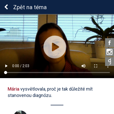
Lymeská borrelióza
Zpět
na téma
Mária
vysvětlovala, proč je tak důležité mít
stanovenou diagnózu.