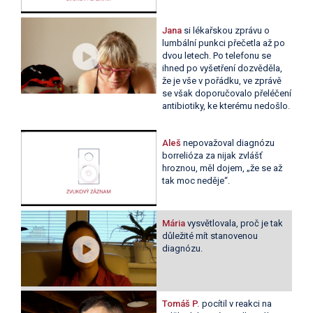
Jana
si lékařskou zprávu o
lumbální punkci přečetla až po
dvou letech. Po telefonu se
ihned po vyšetření dozvěděla,
že je vše v pořádku, ve zprávě
se však doporučovalo přeléčení
antibiotiky, ke kterému nedošlo.
Aleš
nepovažoval diagnózu
borrelióza za nijak zvlášť
hroznou, měl dojem, „že se až
tak moc neděje“.
Mária
vysvětlovala, proč je tak
důležité mít stanovenou
diagnózu.
Tomáš P.
pocítil v reakci na