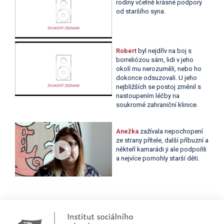
rodiny včetně krásné podpory
od staršího syna.
Robert
byl nejdřív na boj s
borreliózou sám, lidi v jeho
okolí mu nerozuměli, nebo ho
dokonce odsuzovali. U jeho
nejbližších se postoj změnil s
nastoupením léčby na
soukromé zahraniční klinice.
Anežka
zažívala nepochopení
ze strany přítele, další příbuzní a
někteří kamarádi ji ale podpořili
a nejvíce pomohly starší děti.