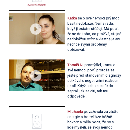
Katka
se o své nemoci prý moc
bavit nedokáže. Nemá ráda,
když ji ostatní utěšují. Má pocit,
že se do toho, co prožívá, stejně
nedokážou vcítit a vlastně je ani
nechce svými problémy
obtěžovat.
Tomáš N.
promýšlel, komu o
své nemoci poví, protože se
ještě před stanovením diagnózy
setkával s negativními reakcemi
okolí. Když se ho ale někdo
zeptal, jak se cítí, tak mu
odpověděl.
Michaela
považovala za ztrátu
energie o borrelióze běžně
hovořit a měla pocit, že by si
lidé mysleli, že svoji nemoc