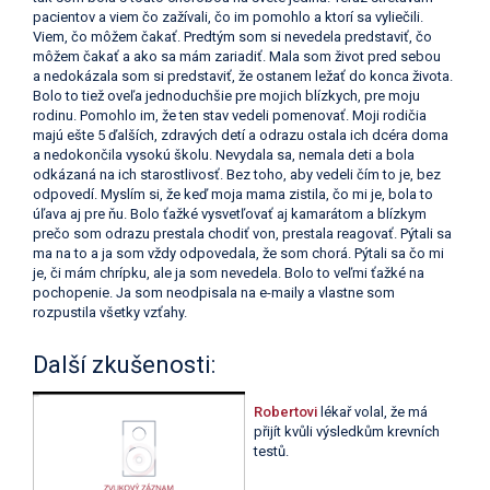
pacientov a viem čo zažívali, čo im pomohlo a ktorí sa vyliečili.
Viem, čo môžem čakať. Predtým som si nevedela predstaviť, čo
môžem čakať a ako sa mám zariadiť. Mala som život pred sebou
a nedokázala som si predstaviť, že ostanem ležať do konca života.
Bolo to tiež oveľa jednoduchšie pre mojich blízkych, pre moju
rodinu. Pomohlo im, že ten stav vedeli pomenovať. Moji rodičia
majú ešte 5 ďalších, zdravých detí a odrazu ostala ich dcéra doma
a nedokončila vysokú školu. Nevydala sa, nemala deti a bola
odkázaná na ich starostlivosť. Bez toho, aby vedeli čím to je, bez
odpovedí. Myslím si, že keď moja mama zistila, čo mi je, bola to
úľava aj pre ňu. Bolo ťažké vysvetľovať aj kamarátom a blízkym
prečo som odrazu prestala chodiť von, prestala reagovať. Pýtali sa
ma na to a ja som vždy odpovedala, že som chorá. Pýtali sa čo mi
je, či mám chrípku, ale ja som nevedela. Bolo to veľmi ťažké na
pochopenie. Ja som neodpisala na e-maily a vlastne som
rozpustila všetky vzťahy.
Další zkušenosti:
Robertovi
lékař volal, že má
přijít kvůli výsledkům krevních
testů.