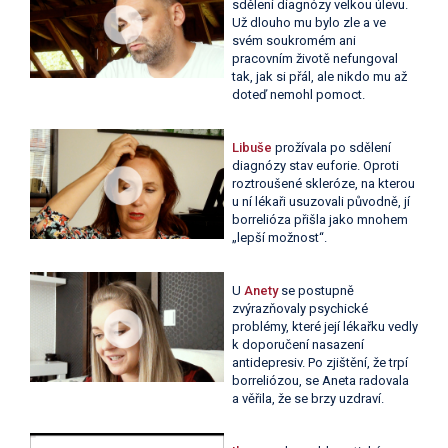
sdělení diagnózy velkou úlevu.
Už dlouho mu bylo zle a ve
svém soukromém ani
pracovním životě nefungoval
tak, jak si přál, ale nikdo mu až
doteď nemohl pomoct.
Libuše
prožívala po sdělení
diagnózy stav euforie. Oproti
roztroušené skleróze, na kterou
u ní lékaři usuzovali původně, jí
borrelióza přišla jako mnohem
„lepší možnost“.
U
Anety
se postupně
zvýrazňovaly psychické
problémy, které její lékařku vedly
k doporučení nasazení
antidepresiv. Po zjištění, že trpí
borreliózou, se Aneta radovala
a věřila, že se brzy uzdraví.