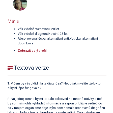
Mária
Věk v době rozhovoru: 28 let
Věk v době diagnostikování: 25 let
Absolvovaná léčba: alternativní antibiotická, alternativní,
doplňková
Zobrazit celý profil
Textová verze
T: V čem by vás uklidnila ta diagnóza? Nebo jak myslíte, že by to
díky ní lépe fungovalo?
P: Na jednej strane by mi to dalo odpoveď na mnohé otázky a tiež
by som si mohla vyhľadať informácie a aspoň približne vedieť, čo
sa v mojom organizme deje. Kým som nemala stanovenú diagnózu
tak som bola s touto chorobou na svete jediná. Teraz stretávam