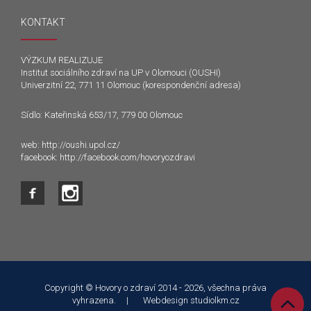
KONTAKT
VÝZKUM REALIZUJE
Institut sociálního zdraví na UP v Olomouci (OUSHI)
Univerzitní 22, 771 11 Olomouc (korespondenční adresa)
Sídlo: Kateřinská 653/17, 779 00 Olomouc
web:
http://oushi.upol.cz/
facebook:
http://facebook.com/hovoryozdravi
Tento web používá k poskytování služeb a analýze
návštěvnosti soubory cookie. Používáním tohoto webu s tím
souhlasíte.
Copyright © Hovory o zdraví 2014 - 2026, všechna práva
vyhrazena. | Webdesign
studiolkm.cz
Souhlasím