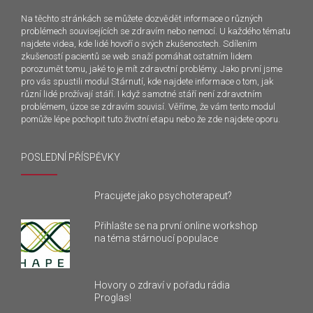
Na těchto stránkách se můžete dozvědět informace o různých
problémech souvisejících se zdravím nebo nemocí. U každého tématu
najdete videa, kde lidé hovoří o svých zkušenostech. Sdílením
zkušeností pacientů se web snaží pomáhat ostatním lidem
porozumět tomu, jaké to je mít zdravotní problémy. Jako první jsme
pro vás spustili modul Stárnutí, kde najdete informace o tom, jak
různí lidé prožívají stáří. I když samotné stáří není zdravotním
problémem, úzce se zdravím souvisí. Věříme, že vám tento modul
pomůže lépe pochopit tuto životní etapu nebo že zde najdete oporu.
POSLEDNÍ PŘÍSPĚVKY
Pracujete jako psychoterapeut?
Přihlašte se na první online workshop
na téma stárnoucí populace
Hovory o zdraví v pořadu rádia
Proglas!