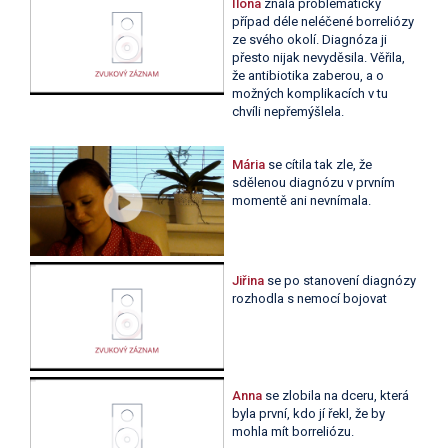
Ilona
znala problematický
případ déle neléčené borreliózy
ze svého okolí. Diagnóza ji
přesto nijak nevyděsila. Věřila,
že antibiotika zaberou, a o
možných komplikacích v tu
chvíli nepřemýšlela.
Mária
se cítila tak zle, že
sdělenou diagnózu v prvním
momentě ani nevnímala.
Jiřina
se po stanovení diagnózy
rozhodla s nemocí bojovat
Anna
se zlobila na dceru, která
byla první, kdo jí řekl, že by
mohla mít borreliózu.