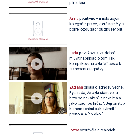
příliš řeší.
Anna
pozitivně vnímala zájem
kolegyň z práce, které neměly s
borreliózou žádnou zkušenost.
Lada
považovala za dobré
mluvit například o tom, jak
komplikovaná byla její cesta k
stanovení diagnózy.
Zuzana
přijala diagnózu věcně.
Byla ráda, že byla stanovena
brzy po nakažení, a nevnímala ji
jako „žádnou hrůzu“. Její přístup
k onemocnění pak ovlivnil i
postoje jejího okolí.
Petra
vyprávěla o reakcích