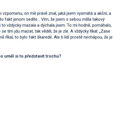
ž si vzpomenu, on mě právě znal, jaká jsem vysmátá a akční, a
– to fakt jenom sedíte… Vím, že jsem s sebou měla takový
si to vždycky mazala a dýchala jsem. To mi hodně, pomáhalo,
 se tím jdu mazat, tak věděl, že je zle. A vždycky říkal: „Zase
říkal, to bylo fakt škaredé. Ale ti lidi prostě nechápou, že je
bo uměl si to představit trochu?