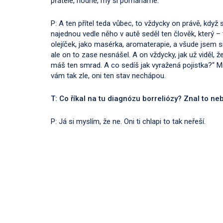
přátele, hodně, my si pomáháme.
P: A ten přítel teda vůbec, to vždycky on právě, kdy
najednou vedle něho v autě seděl ten člověk, který 
olejíček, jako masérka, aromaterapie, a všude jsem 
ale on to zase nesnášel. A on vždycky, jak už viděl, že
máš ten smrad. A co sedíš jak vyražená pojistka?“ Mně 
vám tak zle, oni ten stav nechápou.
T: Co říkal na tu diagnózu borreliózy? Znal to ne
P: Já si myslím, že ne. Oni ti chlapi to tak neřeší.