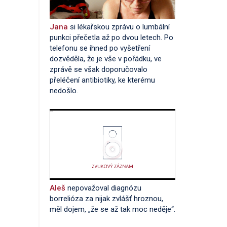
Jana
si lékařskou zprávu o lumbální
punkci přečetla až po dvou letech. Po
telefonu se ihned po vyšetření
dozvěděla, že je vše v pořádku, ve
zprávě se však doporučovalo
přeléčení antibiotiky, ke kterému
nedošlo.
Aleš
nepovažoval diagnózu
borrelióza za nijak zvlášť hroznou,
měl dojem, „že se až tak moc neděje“.