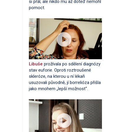
si přál, ale nikdo mu až doteď nemohl
pomoct.
Libuše
prožívala po sdělení diagnózy
stav euforie. Oproti roztroušené
skleróze, na kterou u ní lékaři
usuzovali původně, jí borrelióza přišla
jako mnohem „lepší možnost“.