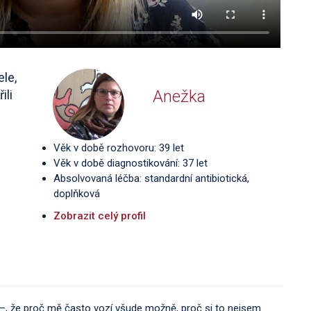
ele,
Anežka
ili
Věk v době rozhovoru: 39 let
Věk v době diagnostikování: 37 let
Absolvovaná léčba: standardní antibiotická,
doplňková
Zobrazit celý profil
ý –, že proč mě často vozí všude možně, proč si to nejsem