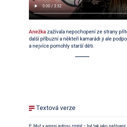
Anežka
zažívala nepochopení ze strany přít
další příbuzní a někteří kamarádi ji ale podpoř
a nejvíce pomohly starší děti.
Textová verze
P: Muž v agresi jednou zmínil – byl tak jako naštvan