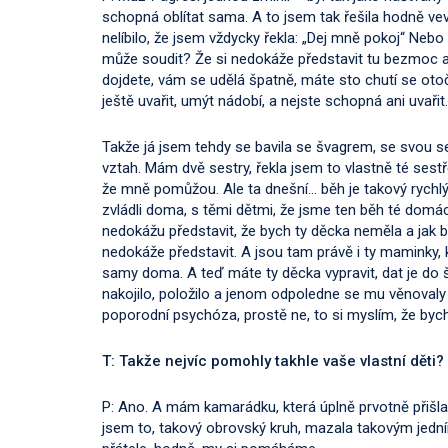
schopná oblítat sama. A to jsem tak řešila hodně vev
nelíbilo, že jsem vždycky řekla: „Dej mně pokoj“ Nebo
může soudit? Že si nedokáže představit tu bezmoc a t
dojdete, vám se udělá špatně, máte sto chutí se otoči
ještě uvařit, umýt nádobí, a nejste schopná ani uvařit.
Takže já jsem tehdy se bavila se švagrem, se svou 
vztah. Mám dvě sestry, řekla jsem to vlastně té sestř
že mně pomůžou. Ale ta dnešní… běh je takový rychl
zvládli doma, s těmi dětmi, že jsme ten běh té domácn
nedokážu představit, že bych ty děcka neměla a jak b
nedokáže představit. A jsou tam právě i ty maminky, kt
samy doma. A teď máte ty děcka vypravit, dat je do š
nakojilo, položilo a jenom odpoledne se mu věnovaly 
poporodní psychóza, prostě ne, to si myslím, že byc
T: Takže nejvíc pomohly takhle vaše vlastní děti?
P: Ano. A mám kamarádku, která úplně prvotně přišla, 
jsem to, takový obrovský kruh, mazala takovým jední