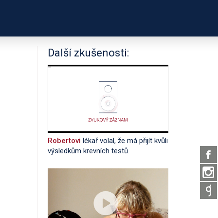
PODPOŘTE NÁS
É ODKAZY
O PROJEKTU
Další zkušenosti:
Robertovi
lékař volal, že má přijít kvůli
výsledkům krevních testů.