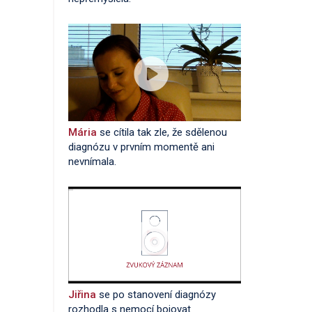
Mária
se cítila tak zle, že sdělenou
diagnózu v prvním momentě ani
nevnímala.
Jiřina
se po stanovení diagnózy
rozhodla s nemocí bojovat