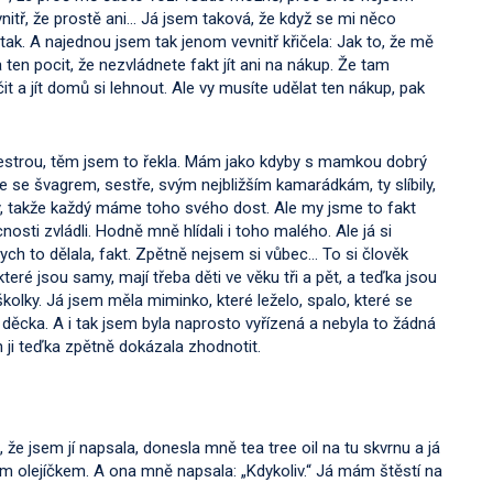
nitř, že prostě ani… Já jsem taková, že když se mi něco
 tak. A najednou jsem tak jenom vevnitř křičela: Jak to, že mě
en pocit, že nezvládnete fakt jít ani na nákup. Že tam
t a jít domů si lehnout. Ale vy musíte udělat ten nákup, pak
sestrou, těm jsem to řekla. Mám jako kdyby s mamkou dobrý
e se švagrem, sestře, svým nejbližším kamarádkám, ty slíbily,
ý, takže každý máme toho svého dost. Ale my jsme to fakt
osti zvládli. Hodně mně hlídali i toho malého. Ale já si
ych to dělala, fakt. Zpětně nejsem si vůbec… To si člověk
eré jsou samy, mají třeba děti ve věku tři a pět, a teďka jsou
kolky. Já jsem měla miminko, které leželo, spalo, které se
děcka. A i tak jsem byla naprosto vyřízená a nebyla to žádná
h ji teďka zpětně dokázala zhodnotit.
že jsem jí napsala, donesla mně tea tree oil na tu skvrnu a já
m olejíčkem. A ona mně napsala: „Kdykoliv.“ Já mám štěstí na