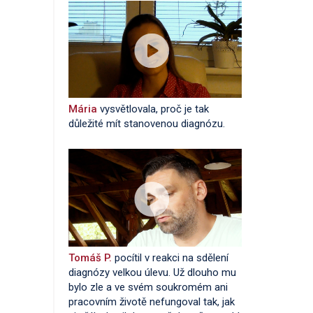
Mária
vysvětlovala, proč je tak
důležité mít stanovenou diagnózu.
Tomáš P.
pocítil v reakci na sdělení
diagnózy velkou úlevu. Už dlouho mu
bylo zle a ve svém soukromém ani
pracovním životě nefungoval tak, jak