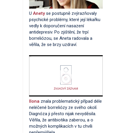
U
Anety
se postupně zvýrazňovaly
psychické problémy, které její lékařku
vedly k doporučení nasazení
antidepresiv. Po zjištění, že trpí
borreliózou, se Aneta radovala a
věřila, že se brzy uzdraví.
Ilona
znala problematický případ déle
neléčené borreliózy ze svého okolí.
Diagnóza ji přesto nijak nevyděsila.
Věřila, že antibiotika zaberou, a o
možných komplikacích v tu chvíli
nepřemýšlela.