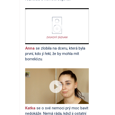
Anna
se zlobila na dceru, která byla
první, kdo jí řekl, že by mohla mít
borreliózu.
Katka
se o své nemoci prý moc bavit
nedokáže. Nemá ráda, když ji ostatní