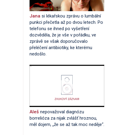
Jana
si lékařskou zprávu o lumbální
punkci přečetla až po dvou letech. Po
telefonu se ihned po vyšetření
dozvěděla, že je vše v pořádku, ve
zprávě se však doporučovalo
přeléčení antibiotiky, ke kterému
nedošlo.
Aleš
nepovažoval diagnózu
borrelióza za nijak zvlášť hroznou,
měl dojem, „že se až tak moc neděje“.