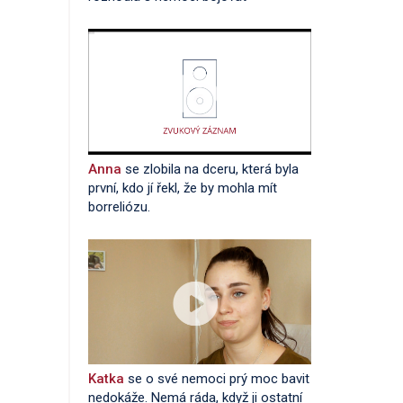
Anna
se zlobila na dceru, která byla
první, kdo jí řekl, že by mohla mít
borreliózu.
Katka
se o své nemoci prý moc bavit
nedokáže. Nemá ráda, když ji ostatní