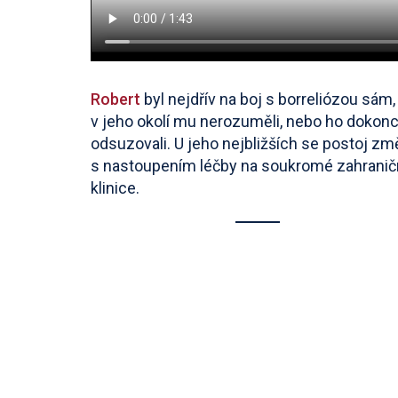
Robert
byl nejdřív na boj s borreliózou sám, 
v jeho okolí mu nerozuměli, nebo ho dokon
odsuzovali. U jeho nejbližších se postoj zm
s nastoupením léčby na soukromé zahranič
klinice.