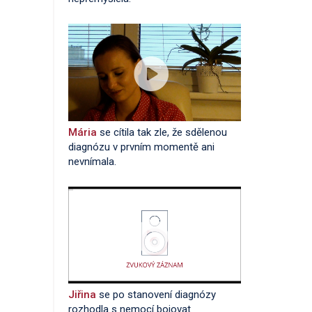
Mária
se cítila tak zle, že sdělenou
diagnózu v prvním momentě ani
nevnímala.
Jiřina
se po stanovení diagnózy
rozhodla s nemocí bojovat