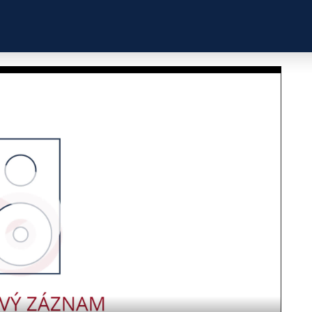
ZKUŠENOSTI
PROFILY ÚČASTNÍKŮ
UŽITEČN