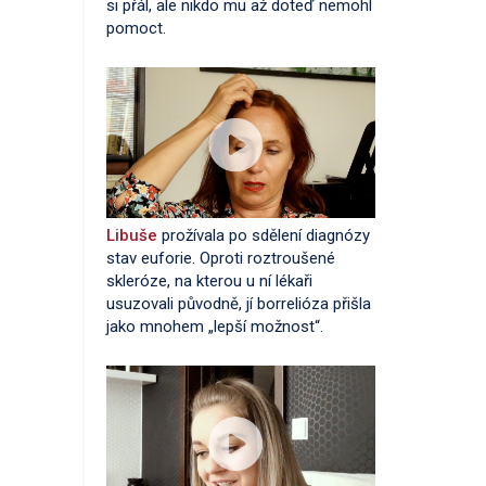
si přál, ale nikdo mu až doteď nemohl
pomoct.
Libuše
prožívala po sdělení diagnózy
stav euforie. Oproti roztroušené
skleróze, na kterou u ní lékaři
usuzovali původně, jí borrelióza přišla
jako mnohem „lepší možnost“.