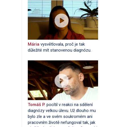
Mária
vysvětlovala, proč je tak
důležité mít stanovenou diagnózu.
Tomáš P.
pocítil v reakci na sdělení
diagnózy velkou úlevu. Už dlouho mu
bylo zle a ve svém soukromém ani
pracovním životě nefungoval tak, jak