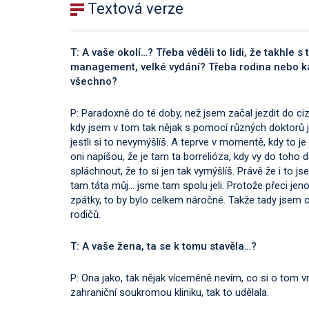
Textová verze
T: A vaše okolí…? Třeba věděli to lidi, že takhle s
management, velké vydání? Třeba rodina nebo kam
všechno?
P: Paradoxně do té doby, než jsem začal jezdit do ciz
kdy jsem v tom tak nějak s pomocí různých doktorů jel
jestli si to nevymýšlíš. A teprve v momentě, kdy to je
oni napíšou, že je tam ta borrelióza, kdy vy do toho 
spláchnout, že to si jen tak vymýšlíš. Právě že i to
tam táta můj… jsme tam spolu jeli. Protože přeci je
zpátky, to by bylo celkem náročné. Takže tady jsem cít
rodičů.
T: A vaše žena, ta se k tomu stavěla…?
P: Ona jako, tak nějak víceméně nevím, co si o tom vn
zahraniční soukromou kliniku, tak to udělala.