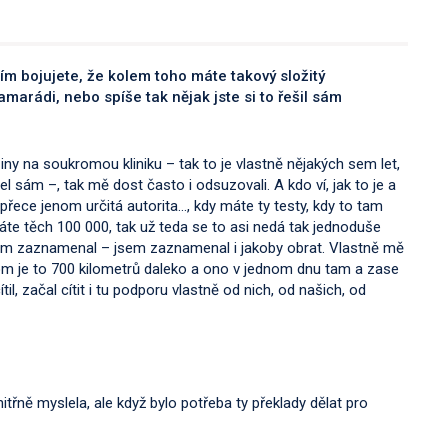
 tím bojujete, že kolem toho máte takový složitý
arádi, nebo spíše tak nějak jste si to řešil sám
iny na soukromou kliniku – tak to je vlastně nějakých sem let,
 sám –, tak mě dost často i odsuzovali. A kdo ví, jak to je a
 přece jenom určitá autorita…, kdy máte ty testy, kdy to tam
dáte těch 100 000, tak už teda se to asi nedá tak jednoduše
 jsem zaznamenal – jsem zaznamenal i jakoby obrat. Vlastně mě
nom je to 700 kilometrů daleko a ono v jednom dnu tam a zase
il, začal cítit i tu podporu vlastně od nich, od našich, od
itřně myslela, ale když bylo potřeba ty překlady dělat pro