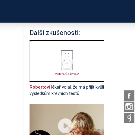
PODPOŘTE NÁS
É ODKAZY
O PROJEKTU
Další zkušenosti:
Robertovi
lékař volal, že má přijít kvůli
výsledkům krevních testů.