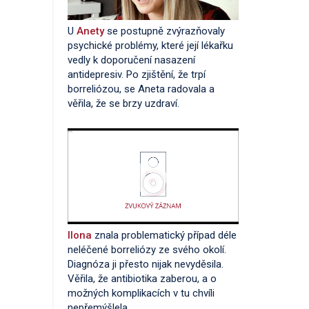
U
Anety
se postupně zvýrazňovaly
psychické problémy, které její lékařku
vedly k doporučení nasazení
antidepresiv. Po zjištění, že trpí
borreliózou, se Aneta radovala a
věřila, že se brzy uzdraví.
Ilona
znala problematický případ déle
neléčené borreliózy ze svého okolí.
Diagnóza ji přesto nijak nevyděsila.
Věřila, že antibiotika zaberou, a o
možných komplikacích v tu chvíli
nepřemýšlela.