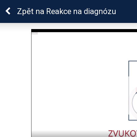
Lymeská borrelióza
Zpět
na Reakce na diagnózu