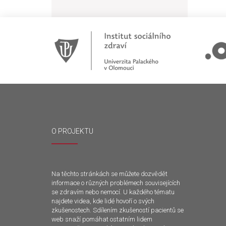
O PROJEKTU
Na těchto stránkách se můžete dozvědět
informace o různých problémech souvisejících
se zdravím nebo nemocí. U každého tématu
najdete videa, kde lidé hovoří o svých
zkušenostech. Sdílením zkušeností pacientů se
web snaží pomáhat ostatním lidem