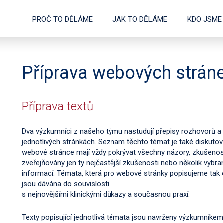
PROČ TO DĚLÁME
JAK TO DĚLÁME
KDO JSME
Příprava webových strán
Příprava textů
Dva výzkumníci z našeho týmu nastudují přepisy rozhovorů a d
jednotlivých stránkách. Seznam těchto témat je také diskuto
webové stránce mají vždy pokrývat všechny názory, zkušenost
zveřejňovány jen ty nejčastější zkušenosti nebo několik vybr
informací. Témata, která pro webové stránky popisujeme tak od
jsou dávána do souvislosti
s nejnovějšími klinickými důkazy a současnou praxí.
Texty popisující jednotlivá témata jsou navrženy výzkumníke