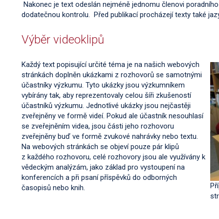
Nakonec je text odeslán nejméně jednomu členovi poradního
dodatečnou kontrolu. Před publikací procházejí texty také ja
Výběr videoklipů
Každý text popisující určité téma je na našich webových
stránkách doplněn ukázkami z rozhovorů se samotnými
účastníky výzkumu. Tyto ukázky jsou výzkumníkem
vybírány tak, aby reprezentovaly celou šíři zkušeností
účastníků výzkumu. Jednotlivé ukázky jsou nejčastěji
zveřejněny ve formě videí. Pokud ale účastník nesouhlasí
se zveřejněním videa, jsou části jeho rozhovoru
zveřejněny buď ve formě zvukové nahrávky nebo textu.
Na webových stránkách se objeví pouze pár klipů
z každého rozhovoru, celé rozhovory jsou ale využívány k
vědeckým analýzám, jako základ pro vystoupení na
konferencích a při psaní příspěvků do odborných
Př
časopisů nebo knih.
st