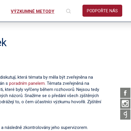
PODPOŘTE NÁS
VÝZKUMNÉ METODY
ek
iskutují, která témata by měla být zveřejněna na
ván s
poradním panelem
. Témata zveřejněná na
i, které byly vyřčeny během rozhovorů. Nejsou tedy
aných názorů. Snažíme se o předání všech zjištěných
rážejí to, o čem účastníci výzkumu hovořili. Zjištění
m a následně zkontrolovány jeho supervizorem.