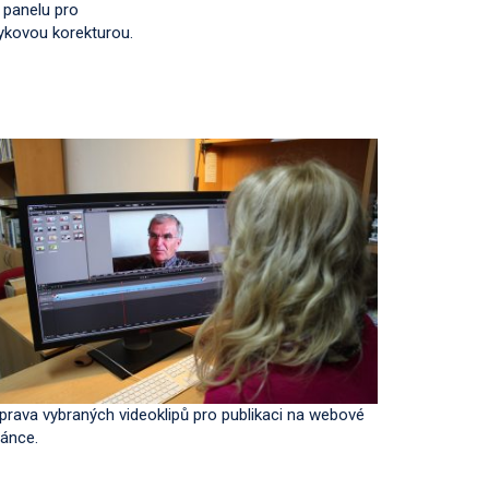
 panelu pro
zykovou korekturou.
íprava vybraných videoklipů pro publikaci na webové
ránce.