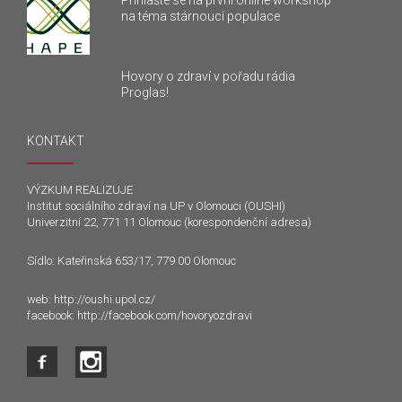
Přihlašte se na první online workshop
na téma stárnoucí populace
Hovory o zdraví v pořadu rádia
Proglas!
KONTAKT
VÝZKUM REALIZUJE
Institut sociálního zdraví na UP v Olomouci (OUSHI)
Univerzitní 22, 771 11 Olomouc (korespondenční adresa)
Sídlo: Kateřinská 653/17, 779 00 Olomouc
web:
http://oushi.upol.cz/
facebook:
http://facebook.com/hovoryozdravi