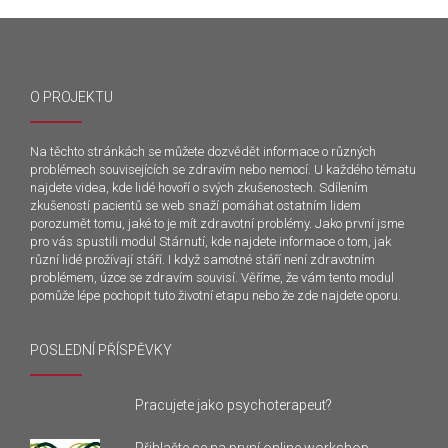
O PROJEKTU
Na těchto stránkách se můžete dozvědět informace o různých
problémech souvisejících se zdravím nebo nemocí. U každého tématu
najdete videa, kde lidé hovoří o svých zkušenostech. Sdílením
zkušeností pacientů se web snaží pomáhat ostatním lidem
porozumět tomu, jaké to je mít zdravotní problémy. Jako první jsme
pro vás spustili modul Stárnutí, kde najdete informace o tom, jak
různí lidé prožívají stáří. I když samotné stáří není zdravotním
problémem, úzce se zdravím souvisí. Věříme, že vám tento modul
pomůže lépe pochopit tuto životní etapu nebo že zde najdete oporu.
POSLEDNÍ PŘÍSPĚVKY
Pracujete jako psychoterapeut?