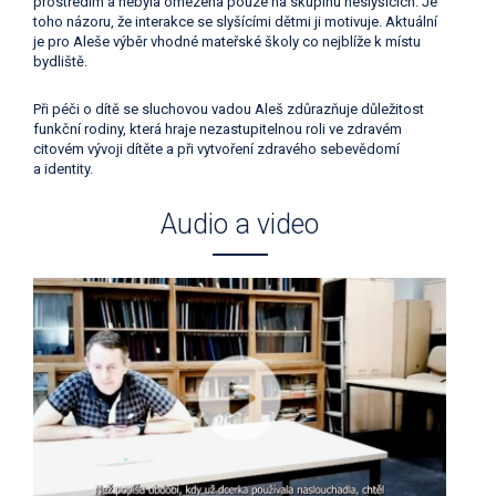
prostředím a nebyla omezena pouze na skupinu neslyšících. Je
toho názoru, že interakce se slyšícími dětmi ji motivuje. Aktuální
je pro Aleše výběr vhodné mateřské školy co nejblíže k místu
bydliště.
Při péči o dítě se sluchovou vadou Aleš zdůrazňuje důležitost
funkční rodiny, která hraje nezastupitelnou roli ve zdravém
citovém vývoji dítěte a při vytvoření zdravého sebevědomí
a identity.
Audio a video