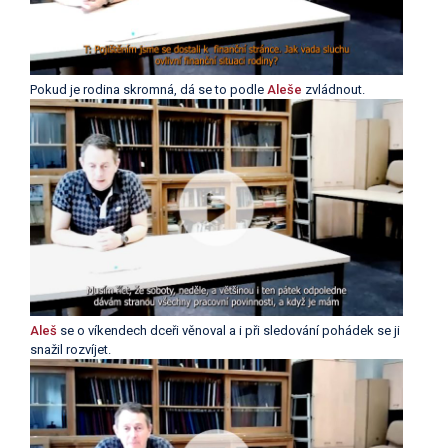
Pokud je rodina skromná, dá se to podle
Aleše
zvládnout.
Aleš
se o víkendech dceři věnoval a i při sledování pohádek se ji
snažil rozvíjet.