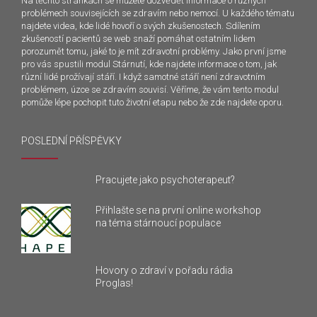
Na těchto stránkách se můžete dozvědět informace o různých
problémech souvisejících se zdravím nebo nemocí. U každého tématu
najdete videa, kde lidé hovoří o svých zkušenostech. Sdílením
zkušeností pacientů se web snaží pomáhat ostatním lidem
porozumět tomu, jaké to je mít zdravotní problémy. Jako první jsme
pro vás spustili modul Stárnutí, kde najdete informace o tom, jak
různí lidé prožívají stáří. I když samotné stáří není zdravotním
problémem, úzce se zdravím souvisí. Věříme, že vám tento modul
pomůže lépe pochopit tuto životní etapu nebo že zde najdete oporu.
POSLEDNÍ PŘÍSPĚVKY
Pracujete jako psychoterapeut?
Přihlašte se na první online workshop
na téma stárnoucí populace
Hovory o zdraví v pořadu rádia
Proglas!