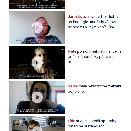
Jaroslavovu
synovi bezdrátové
technologie umožnily věnovat
se sportu a jiným koníčkům.
Ivetě
pomohli sehnat finance na
pořízení pomůcky přátelé a
rodina.
Šárka
měla bezdrátové zařízení
pojištěné.
Lída
si všimla vyšší spotřeby
baterií ve sluchadlech.