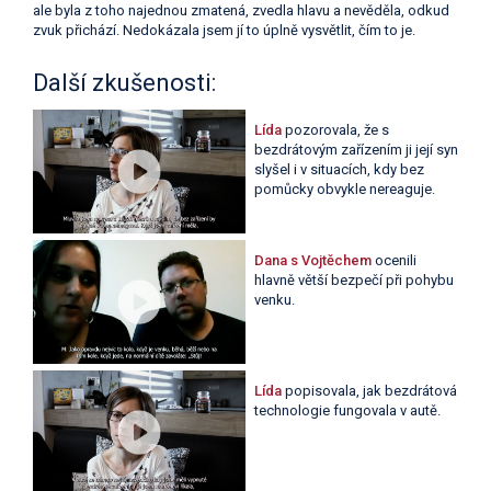
ale byla z toho najednou zmatená, zvedla hlavu a nevěděla, odkud
zvuk přichází. Nedokázala jsem jí to úplně vysvětlit, čím to je.
Další zkušenosti:
Lída
pozorovala, že s
bezdrátovým zařízením ji její syn
slyšel i v situacích, kdy bez
pomůcky obvykle nereaguje.
Dana s Vojtěchem
ocenili
hlavně větší bezpečí při pohybu
venku.
Lída
popisovala, jak bezdrátová
technologie fungovala v autě.