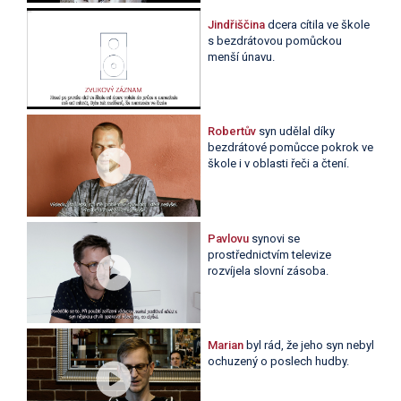
Jindřiščina
dcera cítila ve škole
s bezdrátovou pomůckou
menší únavu.
Robertův
syn udělal díky
bezdrátové pomůcce pokrok ve
škole i v oblasti řeči a čtení.
Pavlovu
synovi se
prostřednictvím televize
rozvíjela slovní zásoba.
Marian
byl rád, že jeho syn nebyl
ochuzený o poslech hudby.