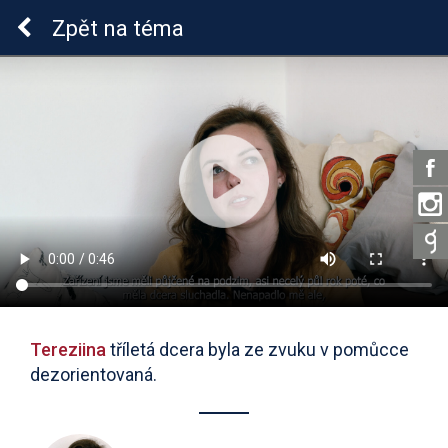
Sluchová vada u dětí
Zpět
na téma
Tereziina
tříletá dcera byla ze zvuku v pomůcce
dezorientovaná.