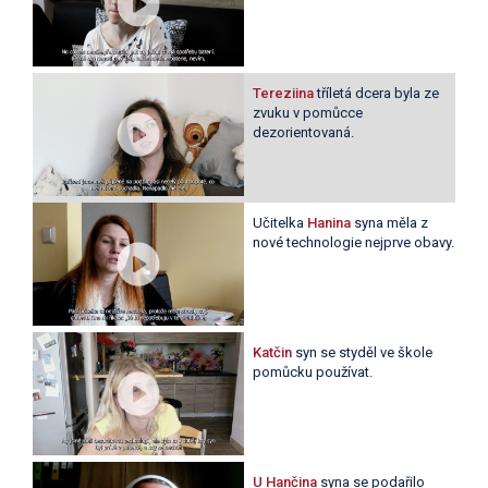
Tereziina
tříletá dcera byla ze
zvuku v pomůcce
dezorientovaná.
Učitelka
Hanina
syna měla z
nové technologie nejprve obavy.
Katčin
syn se styděl ve škole
pomůcku používat.
U Hančina
syna se podařilo