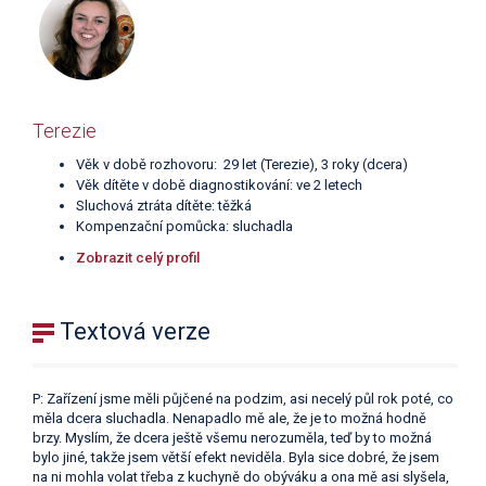
Terezie
Věk v době rozhovoru: 29 let (Terezie), 3 roky (dcera)
Věk dítěte v době diagnostikování: ve 2 letech
Sluchová ztráta dítěte: těžká
Kompenzační pomůcka: sluchadla
Zobrazit celý profil
Textová verze
P: Zařízení jsme měli půjčené na podzim, asi necelý půl rok poté, co
měla dcera sluchadla. Nenapadlo mě ale, že je to možná hodně
brzy. Myslím, že dcera ještě všemu nerozuměla, teď by to možná
bylo jiné, takže jsem větší efekt neviděla. Byla sice dobré, že jsem
na ni mohla volat třeba z kuchyně do obýváku a ona mě asi slyšela,