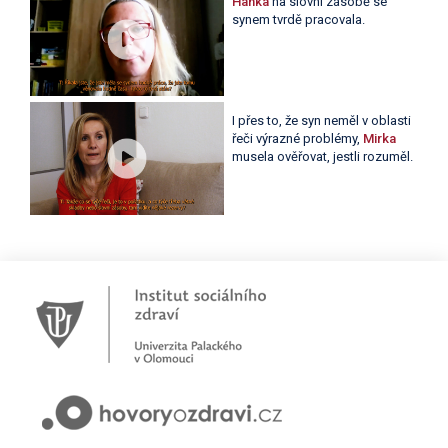
Hanka
na slovní zásobě se
synem tvrdě pracovala.
I přes to, že syn neměl v oblasti
řeči výrazné problémy,
Mirka
musela ověřovat, jestli rozuměl.