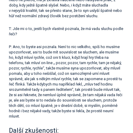
doby, kdy ještě špatně slyšel. Nebo, i když máte sluchadla
v nejvyšší kvalitě, tak se přesto stane, že to syn uslyší špatně nebo
hůř než normální zdravý člověk bez postižení sluchu.
T: Jde mi o to, jestli bych vlastně poznala, že má vadu sluchu podle
řeči?
P: Ano, to byste asi poznala. Není to nic velkého, spíš ho musíme
upozorňovat, asi to bude mít souvislost se sluchem, ale musíme
ho, když mluví rychle, což oni ti kluci, když hrají hry třeba na
telefonu, tak mluví on-line „ pozor, pozor, tam rychle, tam je nějaký,
pozor, rychle, rychle“, takže musíme syna upozorňovat, aby mluvil
pomalu, aby u toho nešišlal, což on samozřejmě umí mluvit
správně, ale jak s někým mluví rychle, tak se zapomene a prostě tu
řeč flinká. Takže kdybych mu například řekl, „mluv teď hodinu
srozumitelně tady s panem ředitelem“, tak prostě bude mluvit tak,
že si asi řeknete, že nemluví úplně správně, že tam nějaká vada řeči
je, ale asi byste si to nedala do souvislosti se sluchem, protože
těch dětí, co mluví špatně, je v dnešní době, si myslím, poměrně
hodně i bez nějaké vady, takže byste si řekla, že prostě neumí
mluvit.
Další zkušenosti: