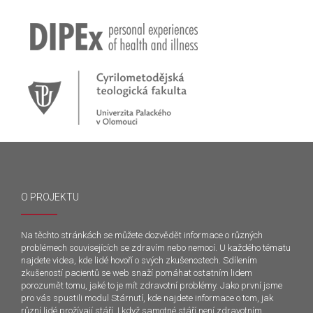
O PROJEKTU
Na těchto stránkách se můžete dozvědět informace o různých
problémech souvisejících se zdravím nebo nemocí. U každého tématu
najdete videa, kde lidé hovoří o svých zkušenostech. Sdílením
zkušeností pacientů se web snaží pomáhat ostatním lidem
porozumět tomu, jaké to je mít zdravotní problémy. Jako první jsme
pro vás spustili modul Stárnutí, kde najdete informace o tom, jak
různí lidé prožívají stáří. I když samotné stáří není zdravotním