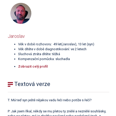
Jaroslav
Věk v době rozhovoru: 49 let(Jaroslav), 13 let (syn)
Věk dítěte v době diagnostikování: ve 2 letech
Sluchová ztráta dítěte: těžká
Kompenzační pomůcka: sluchadla
Zobrazit celý profil
Textová verze
T: Má teď syn ještě nějakou vadu řeči nebo potíže s řečí?
P: Jak jsem říkal, někdy se mu pletou ty znělé a neznělé souhlásky,
nebo ne pletou, má je zkrátka naučené nebo naslyšené jinak, z