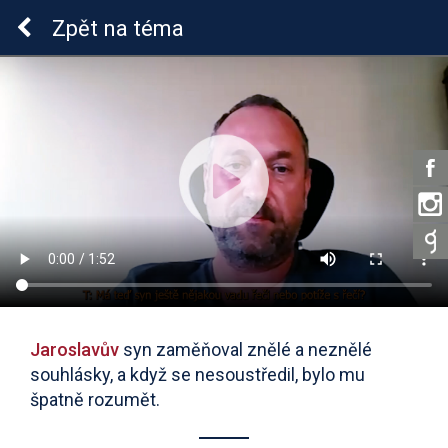
Sluchová vada u dětí
Zpět
na téma
Jaroslavův
syn zaměňoval znělé a neznělé
souhlásky, a když se nesoustředil, bylo mu
špatně rozumět.