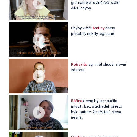
gramatické rovině řeči stále
dělal chyby.
Chyby v řeči
Ivetiny
dcery
působily někdy legračně.
Robertův
syn měl chudší slovní
zásobu.
Bářina
dcera by se naučila
mluvit i bez sluchadel, přesto
bylo patrné, že některá slova
nezná.