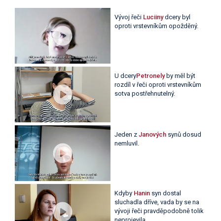
Vývoj řeči
Luciiny
dcery byl
oproti vrstevníkům opožděný.
U dcery
Petronely
by měl být
rozdíl v řeči oproti vrstevníkům
sotva postřehnutelný.
Jeden z
Janových
synů dosud
nemluvil.
Kdyby
Hanin
syn dostal
sluchadla dříve, vada by se na
vývoji řeči pravděpodobně tolik
neprojevila.