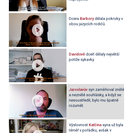
Dcera
Barbory
dělala pokroky v
obou jazycích rodičů.
Davidově
dceři dělaly největší
potíže sykavky.
Jaroslavův
syn zaměňoval znělé
a neznělé souhlásky, a když se
nesoustředil, bylo mu špatně
rozumět.
Výslovnost
Katčina
syna už byla
téměř v pořádku, avšak v