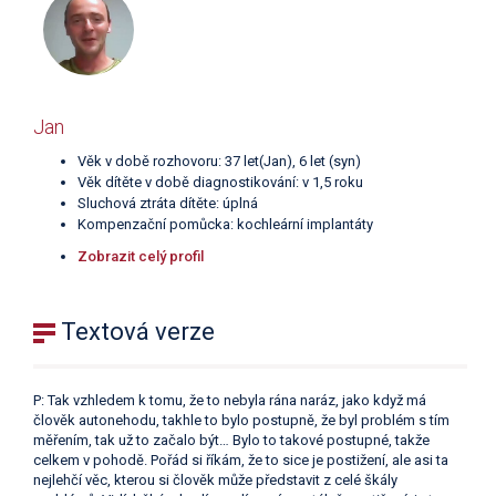
Jan
Věk v době rozhovoru: 37 let(Jan), 6 let (syn)
Věk dítěte v době diagnostikování: v 1,5 roku
Sluchová ztráta dítěte: úplná
Kompenzační pomůcka: kochleární implantáty
Zobrazit celý profil
Textová verze
P: Tak vzhledem k tomu, že to nebyla rána naráz, jako když má
člověk autonehodu, takhle to bylo postupně, že byl problém s tím
měřením, tak už to začalo být… Bylo to takové postupné, takže
celkem v pohodě. Pořád si říkám, že to sice je postižení, ale asi ta
nejlehčí věc, kterou si člověk může představit z celé škály