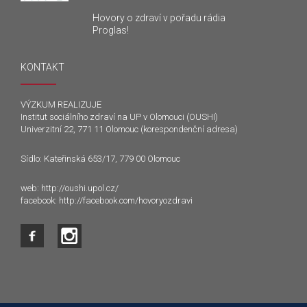
Hovory o zdraví v pořadu rádia
Proglas!
KONTAKT
VÝZKUM REALIZUJE
Institut sociálního zdraví na UP v Olomouci (OUSHI)
Univerzitní 22, 771 11 Olomouc (korespondenční adresa)
Sídlo: Kateřinská 653/17, 779 00 Olomouc
web:
http://oushi.upol.cz/
facebook:
http://facebook.com/hovoryozdravi
Tento web používá k poskytování služeb a analýze