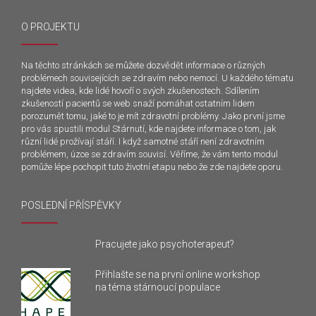
O PROJEKTU
Na těchto stránkách se můžete dozvědět informace o různých
problémech souvisejících se zdravím nebo nemocí. U každého tématu
najdete videa, kde lidé hovoří o svých zkušenostech. Sdílením
zkušeností pacientů se web snaží pomáhat ostatním lidem
porozumět tomu, jaké to je mít zdravotní problémy. Jako první jsme
pro vás spustili modul Stárnutí, kde najdete informace o tom, jak
různí lidé prožívají stáří. I když samotné stáří není zdravotním
problémem, úzce se zdravím souvisí. Věříme, že vám tento modul
pomůže lépe pochopit tuto životní etapu nebo že zde najdete oporu.
POSLEDNÍ PŘÍSPĚVKY
Pracujete jako psychoterapeut?
Přihlašte se na první online workshop
na téma stárnoucí populace