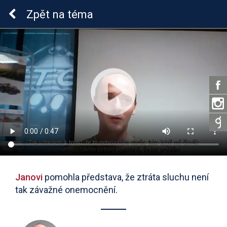
Sluchová vada u dětí
Zpět
na téma
Janovi
pomohla představa, že ztráta sluchu není
tak závažné onemocnění.