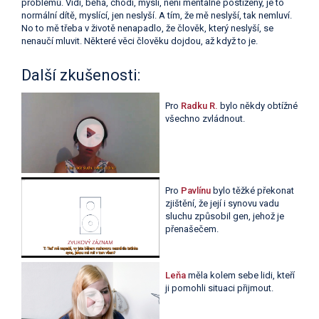
problémů. Vidí, běhá, chodí, myslí, není mentálně postižený, je to
normální dítě, myslící, jen neslyší. A tím, že mě neslyší, tak nemluví.
No to mě třeba v životě nenapadlo, že člověk, který neslyší, se
nenaučí mluvit. Některé věci člověku dojdou, až když to je.
Další zkušenosti:
Pro
Radku R.
bylo někdy obtížné
všechno zvládnout.
Pro
Pavlínu
bylo těžké překonat
zjištění, že její i synovu vadu
sluchu způsobil gen, jehož je
přenašečem.
Leňa
měla kolem sebe lidi, kteří
ji pomohli situaci přijmout.