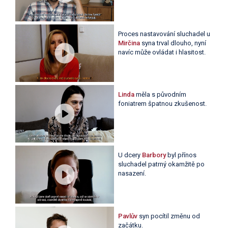
Proces nastavování sluchadel u
Mirčina
syna trval dlouho, nyní
navíc může ovládat i hlasitost.
Linda
měla s původním
foniatrem špatnou zkušenost.
U dcery
Barbory
byl přínos
sluchadel patrný okamžitě po
nasazení.
Pavlův
syn pocítil změnu od
začátku.