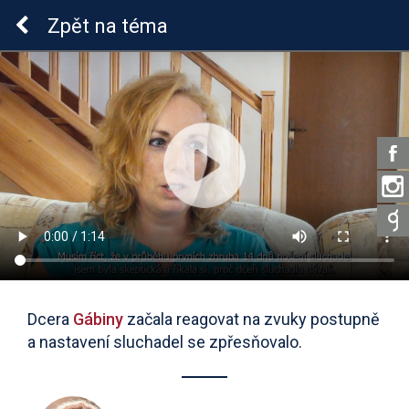
Sluchová vada u dětí
Zpět
na téma
Dcera
Gábiny
začala reagovat na zvuky postupně
a nastavení sluchadel se zpřesňovalo.