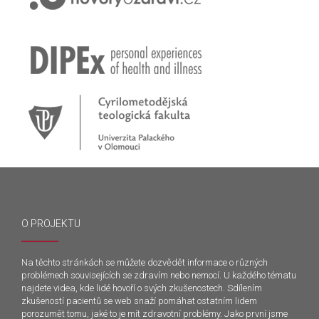
O PROJEKTU
Na těchto stránkách se můžete dozvědět informace o různých
problémech souvisejících se zdravím nebo nemocí. U každého tématu
najdete videa, kde lidé hovoří o svých zkušenostech. Sdílením
zkušeností pacientů se web snaží pomáhat ostatním lidem
porozumět tomu, jaké to je mít zdravotní problémy. Jako první jsme