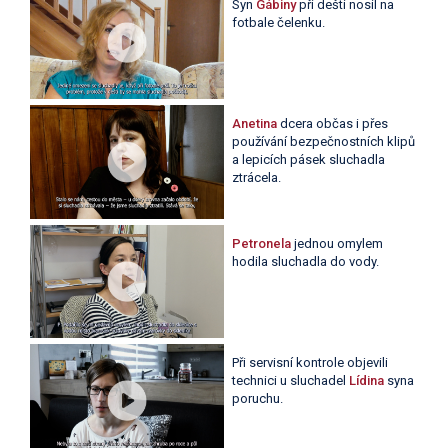
Syn
Gábiny
při dešti nosil na
fotbale čelenku.
Anetina
dcera občas i přes
používání bezpečnostních klipů
a lepicích pásek sluchadla
ztrácela.
Petronela
jednou omylem
hodila sluchadla do vody.
Při servisní kontrole objevili
technici u sluchadel
Lídina
syna
poruchu.