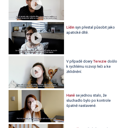
Lídin
syn přestal působit jako
apatické dítě.
V případě dcery
Terezie
došlo
k rychlému rozvoji řeči a ke
zklidnění.
Haně
se jednou stalo, že
sluchadlo bylo po kontrole
špatně nastavené.