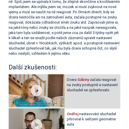
ně. Spíš jsem se upínala k tomu, že zřejmě skončíme s kochleárním
implantátem. Ale mýlila jsem se, mozek si musí zvyknout na nové
vjemy a musí se naučit na ně reagovat. Po čtrnácti dnech, kdy se
dcera neotočila ani na zatroubení auta, začala postupně na zvuky
reagovat, dokázala odhadnout směr zvuku atd. Zapisovali jsme si,
na jaké tóny nebo zvuky se otočila a na jaké naopak nereagovala,
jaká tam byla vzdálenost, a poté jsme cca za další 3 týdny opět jeli
k lékaři a ten se snažil podle našich záznamů upravit nastavení
sluchadel, ubrat v hloubkách, výškách apod. a postupně nastavení
sluchadel zpřesňoval tak, jak mu byla dcera schopná říct, co slyší
nebo neslyší, vzhledem k jejímu věku.
Další zkušenosti:
Dcera
Gábiny
začala reagovat
na zvuky postupně a nastavení
sluchadel se zpřesňovalo.
Ondřej
nastavování sluchadel
přirovnal k seřízení geometrie
auta.