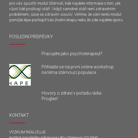
pro vás spustili modul Stárnutí, kde najdete informace o tom, jak
různí lidé prožívají stáří. I když samotné stáří není zdravotním
problémem, úzce se zdravím souvisí. Věříme, že vám tento modul
pomůže lépe pochopit tuto životní etapu nebo že zde najdete oporu.
POSLEDNÍ PŘÍSPĚVKY
Pracujete jako psychoterapeut?
Přihlašte se na první online workshop
na téma stárnoucí populace
Hovory o zdraví v pořadu rádia
Proglas!
KONTAKT
VÝZKUM REALIZUJE
Institut sociálního zdraví na UP v Olomouci (OUSHI)