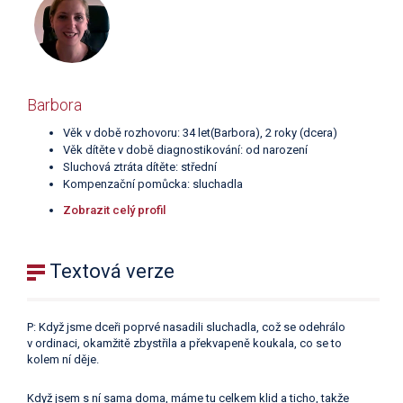
Barbora
Věk v době rozhovoru: 34 let(Barbora), 2 roky (dcera)
Věk dítěte v době diagnostikování: od narození
Sluchová ztráta dítěte: střední
Kompenzační pomůcka: sluchadla
Zobrazit celý profil
Textová verze
P: Když jsme dceři poprvé nasadili sluchadla, což se odehrálo
v ordinaci, okamžitě zbystřila a překvapeně koukala, co se to
kolem ní děje.
Když jsem s ní sama doma, máme tu celkem klid a ticho, takže