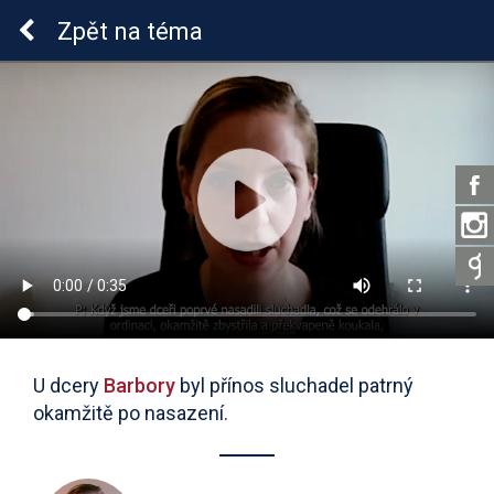
Sluchová vada u dětí
Zpět
na téma
U dcery
Barbory
byl přínos sluchadel patrný
okamžitě po nasazení.