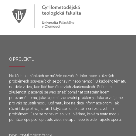
O PROJEKTU
Na těchto stránkách se můžete dozvědět informace o různých
problémech souvisejících se zdravím nebo nemocí. U každého tématu
najdete videa, kde lidé hovoří o svých zkušenostech. Sdílením
zkušeností pacientů se web snaží pomáhat ostatním lidem
porozumět tomu, jaké to je mít zdravotní problémy. Jako první jsme
pro vás spustili modul Stárnutí, kde najdete informace o tom, jak
různí lidé prožívají stáří. I když samotné stáří není zdravotním
problémem, úzce se zdravím souvisí. Věříme, že vám tento modul
pomůže lépe pochopit tuto životní etapu nebo že zde najdete oporu.