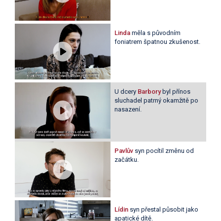
Linda
měla s původním
foniatrem špatnou zkušenost.
U dcery
Barbory
byl přínos
sluchadel patrný okamžitě po
nasazení.
Pavlův
syn pocítil změnu od
začátku.
Lídin
syn přestal působit jako
apatické dítě.