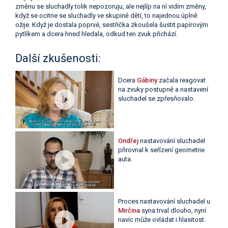
změnu se sluchadly tolik nepozoruju, ale nejlíp na ní vidím změny,
když se ocitne se sluchadly ve skupině dětí, to najednou úplně
ožije. Když je dostala poprvé, sestřička zkoušela šustit papírovým
pytlíkem a dcera hned hledala, odkud ten zvuk přichází.
Další zkušenosti:
Dcera
Gábiny
začala reagovat
na zvuky postupně a nastavení
sluchadel se zpřesňovalo.
Ondřej
nastavování sluchadel
přirovnal k seřízení geometrie
auta.
Proces nastavování sluchadel u
Mirčina
syna trval dlouho, nyní
navíc může ovládat i hlasitost.