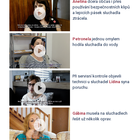
Anetina
dcera občas i přes
používání bezpečnostních klipů
a lepicích pásek sluchadla
ztrácela.
Petronela
jednou omylem
hodila sluchadla do vody.
Při servisní kontrole objevili
technici u sluchadel
Lídina
syna
poruchu.
Gábina
musela na sluchadlech
řešit už několik oprav.