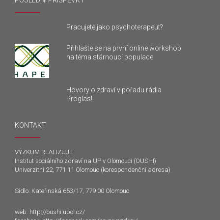
POSLEDNÍ PŘÍSPĚVKY
Pracujete jako psychoterapeut?
Přihlašte se na první online workshop
na téma stárnoucí populace
Hovory o zdraví v pořadu rádia
Proglas!
KONTAKT
VÝZKUM REALIZUJE
Institut sociálního zdraví na UP v Olomouci (OUSHI)
Univerzitní 22, 771 11 Olomouc (korespondenční adresa)
Sídlo: Kateřinská 653/17, 779 00 Olomouc
web:
http://oushi.upol.cz/