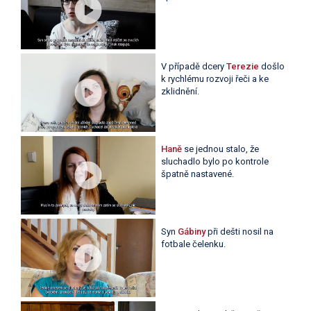
V případě dcery
Terezie
došlo
k rychlému rozvoji řeči a ke
zklidnění.
Haně
se jednou stalo, že
sluchadlo bylo po kontrole
špatně nastavené.
Syn
Gábiny
při dešti nosil na
fotbale čelenku.